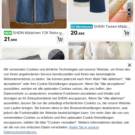
4
SHEIN Tween Mädch
EU Warehouse
en Teenager Herbst/Winter Mode R
20
SHEIN Mädchen Y2K Retro ge
NEW
,49€
etro Vintage Verwaschen Einfach L
waschene Denim Weite Beine Hose
21
ässig Weich Warm Blaue Denim The
,99€
Hohe Taille Locker Bodenlang Stre
rmofutter Kordelzug Locker Sitzend
etwear Schulanfang Urlaub Somme
e Weite Jeans, Herbst/Winter, Alltag
r Herbst Lässiger Stil Coole Streetw
skleidung, Rückkehr zur Schule un
ear Frühling Sommer Blau Wellenra
d Weihnachten, Streetwear, Weite B
nd Stickerei
ein Jeans, Y2K
Wir verwenden Cookies und ähnliche Technologien auf unserer Website, um Ihnen den
von Ihnen angeforderten Service bereitzustellen und Ihnen das bestmögliche
Webseitenerlebnis zu bieten. Sie können jederzeit nach Ihrer Wahl "Alle ablehnen", "Alle
akzeptieren" oder Ihre Cookie-Einstellungen anpassen. Wenn Sie "Alle akzeptieren"
auswählen, werden wir alle optionalen Cookies setzen, die uns helfen, den
Datenverkehr zu analysieren, erweiterte Funktionen anzubieten und Inhalte und
Anzeigen an Ihr Einkaufserlebnis bei SHEIN anzupassen. Wenn Sie "Alle ablehnen"
auswählen, lassen Sie nur die unbedingt erforderlichen Cookies zu, die unsere Website
zum Laufen bringen. Sie können diese in den Browsereinstellungen deaktivieren, was
jedoch die Funktionalität der Website beeinträchtigen kann. Um mehr über die von uns
verwendeten Cookies zu erfahren und Ihre optionalen Cookie-Einstellungen
anzupassen, wählen Sie bitte "Cookies verwalten". Weitere Informationen darüber, wie
10
wir die von uns erfassten Daten verarbeiten,
finden Sie in unserer
6
SHEIN Tween Mädchen schwarze
Datenschutzerklärung.