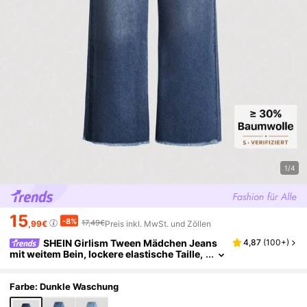
1/4
15
-8%
17,49€
,99€
Preis inkl. MwSt. und Zöllen
SHEIN Girlism Tween Mädchen Jeans
4,87
(
100+
)
mit weitem Bein, lockere elastische Taille,
Schleifendekoration, Blau
Farbe: Dunkle Waschung