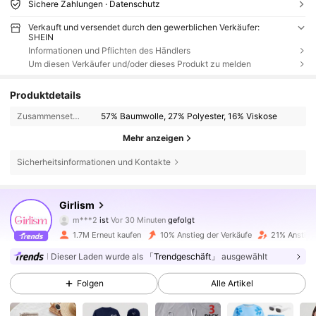
Sichere Zahlungen · Datenschutz
Verkauft und versendet durch den gewerblichen Verkäufer:
SHEIN
Informationen und Pflichten des Händlers
Um diesen Verkäufer und/oder dieses Produkt zu melden
Produktdetails
Zusammensetzung:
57% Baumwolle, 27% Polyester, 16% Viskose
Mehr anzeigen
Sicherheitsinformationen und Kontakte
680K Follower
4,83
Girlism
m***2
ist
Vor 30 Minuten
gefolgt
h***g
ist am Durchsuchen
680K Follower
4,83
1.7M Erneut kaufen
10% Anstieg der Verkäufe
21% Anstieg
Dieser Laden wurde als
「Trendgeschäft」
ausgewählt
680K Follower
4,83
Folgen
Alle Artikel