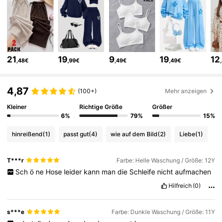
680K Follower
4,83
680K Follower
4,83
21
19
9
19
12
,48€
,99€
,49€
,49€
680K Follower
4,83
4,87
(100+)
Mehr anzeigen
Kleiner
Richtige Größe
Größer
680K Follower
4,83
6%
79%
15%
hinreißend
(1)
passt gut
(4)
wie auf dem Bild
(2)
Liebe
(1)
680K Follower
4,83
T***r
Farbe: Helle Waschung / Größe: 12Y
Sch
ö
ne
Hose
leider
kann
man
die
Schleife
nicht
aufmachen
680K Follower
4,83
Hilfreich
(0)
680K Follower
4,83
s***e
Farbe: Dunkle Waschung / Größe: 11Y