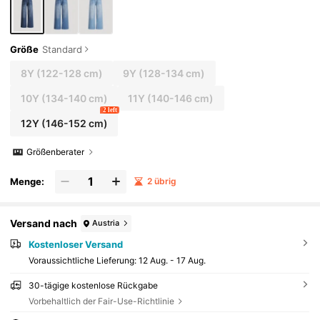
Größe
Standard
8Y
(122-128 cm)
9Y
(128-134 cm)
10Y
(134-140 cm)
11Y
(140-146 cm)
2 left
12Y
(146-152 cm)
Größenberater
Menge:
2 übrig
Versand nach
Austria
Kostenloser Versand
Voraussichtliche Lieferung:
12 Aug. - 17 Aug.
30-tägige kostenlose Rückgabe
Vorbehaltlich der Fair-Use-Richtlinie