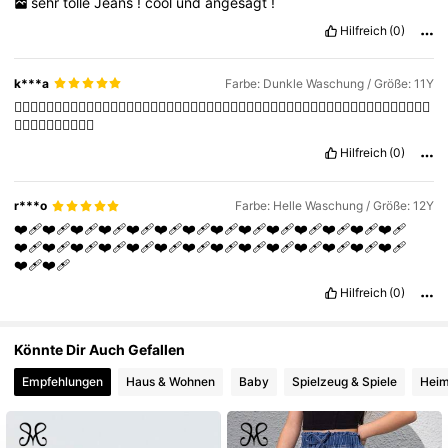
sehr
tolle
Jeans
!
cool
und
angesagt
!
Hilfreich
(0)
680K Follower
4,83
k***a
Farbe: Dunkle Waschung / Größe: 11Y
👍🏻👍🏻👍🏻👍🏻👍🏻👍🏻👍🏻👍🏻👍🏻👍🏻👍🏻👍🏻👍🏻👍🏻👍🏻👍🏻👍🏻👍🏻👍🏻👍🏻👍🏻👍🏻👍🏻👍🏻👍🏻👍🏻
👍🏻👍🏻👍🏻👍🏻👍🏻
Hilfreich
(0)
r***o
Farbe: Helle Waschung / Größe: 12Y
❤️‍🩹❤️‍🩹❤️‍🩹❤️‍🩹❤️‍🩹❤️‍🩹❤️‍🩹❤️‍🩹❤️‍🩹❤️‍🩹❤️‍🩹❤️‍🩹❤️‍🩹❤️‍🩹
❤️‍🩹❤️‍🩹❤️‍🩹❤️‍🩹❤️‍🩹❤️‍🩹❤️‍🩹❤️‍🩹❤️‍🩹❤️‍🩹❤️‍🩹❤️‍🩹❤️‍🩹❤️‍🩹
❤️‍🩹❤️‍🩹
Hilfreich
(0)
Könnte Dir Auch Gefallen
Empfehlungen
Haus & Wohnen
Baby
Spielzeug & Spiele
Heim