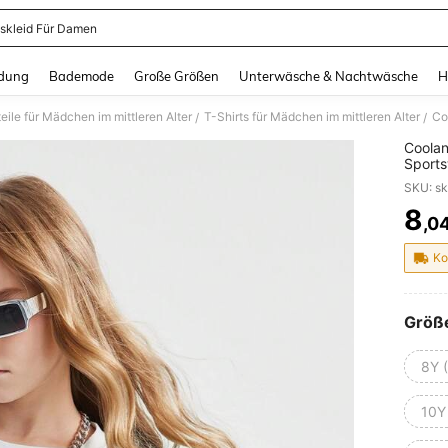
skleid Für Damen
and down arrow keys to navigate search Zuletzt gesucht and Suche und Finde. Pr
dung
Bademode
Große Größen
Unterwäsche & Nachtwäsche
H
eile für Mädchen im mittleren Alter
T-Shirts für Mädchen im mittleren Alter
/
/
Coola
Sports
Schula
SKU: s
8
,0
PR
Ko
Größ
8Y 
10Y