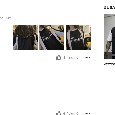
ZUSA
ße:
10Y
Hilfreich (0)
Verwan
Hilfreich (0)