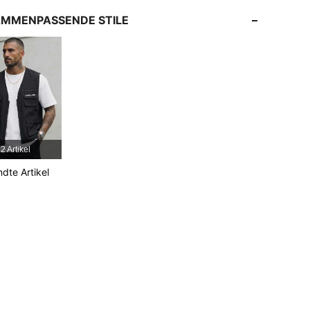
4,86
487
13K
MMENPASSENDE STILE
4,86
487
13K
4,86
487
13K
4,86
487
13K
2 Artikel
dte Artikel
4,86
487
13K
4,86
487
13K