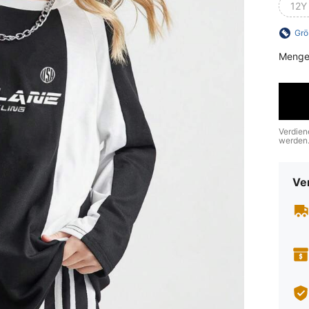
12Y
Grö
Menge
Verdien
werden
Ve