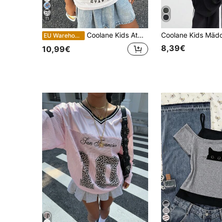
11
Coolane Kids Atmungsaktives T-Shirt mit Leopardenmuster und Zahlengrafik für Tween-Mädchen
EU Warehouse
8,39€
10,99€