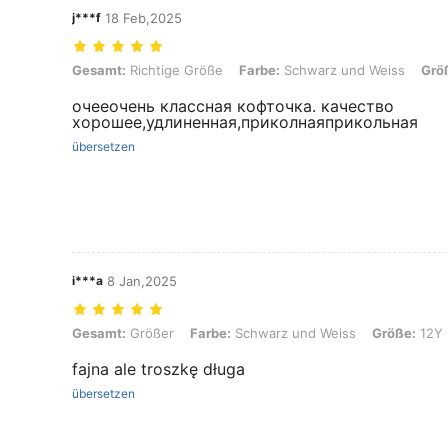
j***f
18 Feb,2025
Gesamt: Richtige Größe, Farbe: Schwarz und Weiss, Größe: 10Y
Gesamt:
Richtige Größe
Farbe:
Schwarz und Weiss
Grö
очееочень классная кофточка. качество
хорошее,удлиненная,приколнаяприкольная
übersetzen
i***a
8 Jan,2025
Gesamt: Größer, Farbe: Schwarz und Weiss, Größe: 12Y
Gesamt:
Größer
Farbe:
Schwarz und Weiss
Größe:
12Y
fajna ale troszkę długa
übersetzen