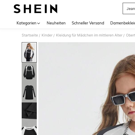
Jean
Use up 
Kategorien
Neuheiten
Schneller Versand
Damenbeklei
Startseite
Kinder
Kleidung für Mädchen im mittleren Alter
Obert
/
/
/