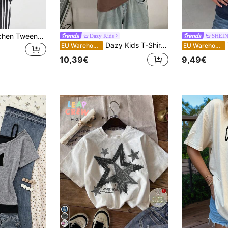
Coolane Kids Mädchen Tweens Herbst Preppy Streetwear Sportbekleidung Blockcore Oversized Fußball T-Shirt für den Schulanfang
Dazy Kids
SHEIN
Dazy Kids T-Shirt für Tween Mädchen, Herbst
T
EU Warehouse
EU Warehouse
10,39€
9,49€