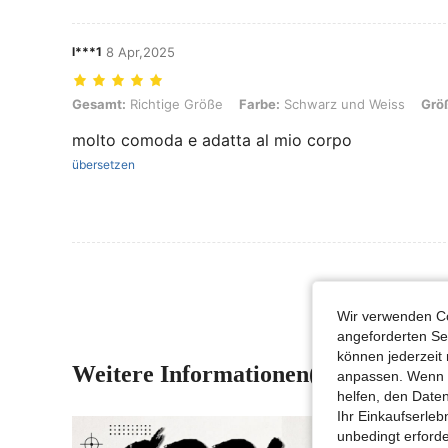
l***1
8 Apr,2025
Gesamt: Richtige Größe, Farbe: Schwarz und Weiss, Größe: 11Y
Gesamt:
Richtige Größe
Farbe:
Schwarz und Weiss
Grö
molto comoda e adatta al mio corpo
übersetzen
Wir verwenden Co
angeforderten Ser
können jederzeit 
Weitere Informationen(1)
anpassen. Wenn Si
helfen, den Date
Ihr Einkaufserle
unbedingt erford