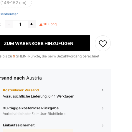
 (146-152 cm)
ßenberater
:
10 übrig
ZUM WARENKORB HINZUFÜGEN
e bis zu
9
SHEIN-Punkte, die beim Bezahlvorgang berechnet
.
rsand nach
Austria
Kostenloser Versand
Voraussichtliche Lieferung:
6-11 Werktagen
30-tägige kostenlose Rückgabe
Vorbehaltlich der Fair-Use-Richtlinie
Einkaufssicherheit