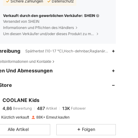
Sichere Zahlungen
Datenschutz
Verkauft durch den gewerblichen Verkäufer: SHEIN
Versendet von SHEIN
Informationen und Pflichten des Händlers
Um diesen Verkäufer und/oder dieses Produkt zu melden
hreibung
Spätherbst (10-17 °C),Hoch-dehnbar,Raglanärmel
eitsinformationen und Kontakte
4,86
487
13K
en Und Abmessungen
Store
4,86
487
13K
COOLANE Kids
4,86
487
13K
Bewertung
Artikel
Follower
f***e
bezahlt
Vor 1 Tag
Kürzlich verkauft
88K+ Erneut kaufen
4,86
487
13K
Alle Artikel
Folgen