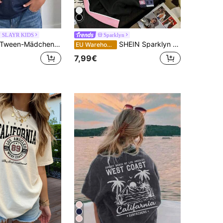
 SLAYR KIDS
Sparklyn
ween-Mädchen Sport Jersey Top, Farbblockdesign mit Zahlen- und Textdruck, V-Ausschnitt Kurzarm, geeignet für Sportveranstaltungen, Frühling/Sommer
SHEIN Sparklyn Mädchen Tech Jugend Farbblock Numerik 28 Muster Sport T-Shirt, Rosa und Schwarz Sommer Lässig Schule Schulanfang Jungen T-Shirt Jersey für Teenager Tween Mädchen
EU Warehouse
7,99€