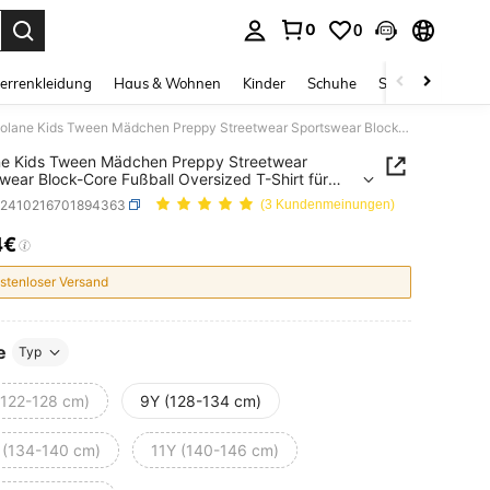
0
0
ess Enter to select.
errenkleidung
Haus & Wohnen
Kinder
Schuhe
Schmuck & Acces
Coolane Kids Tween Mädchen Preppy Streetwear Sportswear Block-Core Fußball Oversized T-Shirt für Schulanfang, Mutter und Tochter, Silvester
ne Kids Tween Mädchen Preppy Streetwear
wear Block-Core Fußball Oversized T-Shirt für
nfang, Mutter und Tochter, Silvester
k2410216701894363
(3 Kundenmeinungen)
4€
ICE AND AVAILABILITY
stenloser Versand
e
Typ
(122-128 cm)
9Y (128-134 cm)
 (134-140 cm)
11Y (140-146 cm)