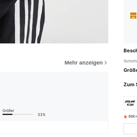
Besc
Sicherh
Mehr anzeigen
Größ
Zum 
Größer
33%
99K+ 