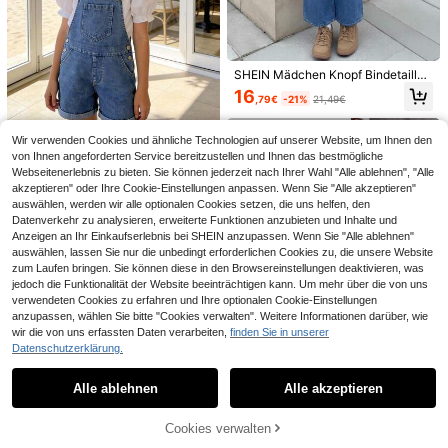
s Haaraccessoire, Damenschal aus
4
SHEIN Tween-Mädchen Lässig Jea
Seide
,63€
-1%
4,68€
ns-Jumpsuit in Unifarbe
16
,99€
SHEIN Mädchen Knopf Bindetaille
Lässiger Bequemer Jumpsuit für de
16
,79€
-21%
21,49€
n Sommer
Wir verwenden Cookies und ähnliche Technologien auf unserer Website, um Ihnen den
von Ihnen angeforderten Service bereitzustellen und Ihnen das bestmögliche
Mädchen Blaue Jeans Latzhose, m
odischer lässiger einfarbiger minim
Webseitenerlebnis zu bieten. Sie können jederzeit nach Ihrer Wahl "Alle ablehnen", "Alle
26 übrig
alistischer ärmelloser Romper für d
akzeptieren" oder Ihre Cookie-Einstellungen anpassen. Wenn Sie "Alle akzeptieren"
17
en Sommer
,32€
17,49€
auswählen, werden wir alle optionalen Cookies setzen, die uns helfen, den
Datenverkehr zu analysieren, erweiterte Funktionen anzubieten und Inhalte und
Anzeigen an Ihr Einkaufserlebnis bei SHEIN anzupassen. Wenn Sie "Alle ablehnen"
Ähnliche vorrätige Artikel anzeigen
Alle ansehen
auswählen, lassen Sie nur die unbedingt erforderlichen Cookies zu, die unsere Website
zum Laufen bringen. Sie können diese in den Browsereinstellungen deaktivieren, was
jedoch die Funktionalität der Website beeinträchtigen kann. Um mehr über die von uns
verwendeten Cookies zu erfahren und Ihre optionalen Cookie-Einstellungen
anzupassen, wählen Sie bitte "Cookies verwalten". Weitere Informationen darüber, wie
wir die von uns erfassten Daten verarbeiten,
finden Sie in unserer
Datenschutzerklärung.
Alle ablehnen
Alle akzeptieren
Sorry, dieses Produkt ist ausverkauft.
SHEIN Mädchen Y2K Stil Floral, He
Cookies verwalten
rz, Regenbogen Graffiti Muster Läs
AUSVERKAUFT
17
,99€
sig Komfortable Weich Grau GeWas