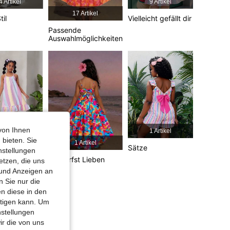
4 Artikel
9 Artikel
17 Artikel
til
Vielleicht gefällt dir
4,81
1.9K
133K
Passende
Auswahlmöglichkeiten
4,81
1.9K
133K
von Ihnen
6 Artikel
1 Artikel
 bieten. Sie
1 Artikel
nnte Ihnen
Sätze
nstellungen
efallen
Du Darfst Lieben
etzen, die uns
 und Anzeigen an
 Sie nur die
n diese in den
htigen kann. Um
nstellungen
ir die von uns