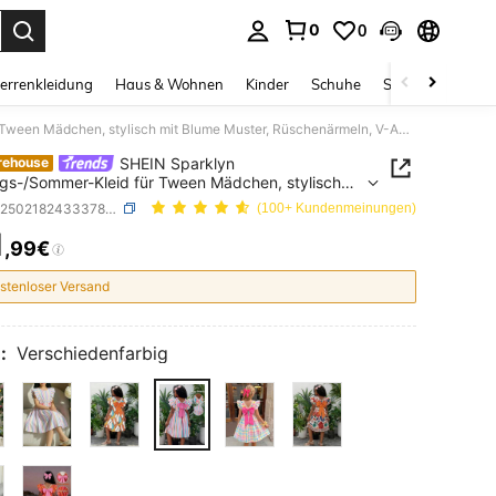
0
0
ess Enter to select.
errenkleidung
Haus & Wohnen
Kinder
Schuhe
Schmuck & Acces
SHEIN Sparklyn Frühlings-/Sommer-Kleid für Tween Mädchen, stylisch mit Blume Muster, Rüschenärmeln, V-Ausschnitt, Farbblockstreifen und Schleife am Rücken, geeignet für Urlaub, Party, Alltag, Hochzeit
SHEIN Sparklyn
rehouse
ngs-/Sommer-Kleid für Tween Mädchen, stylisch
ume Muster, Rüschenärmeln, V-Ausschnitt,
SKU: sk25021824333787453
(100+ Kundenmeinungen)
ockstreifen und Schleife am Rücken, geeignet für
1
, Party, Alltag, Hochzeit
,99€
ICE AND AVAILABILITY
stenloser Versand
:
Verschiedenfarbig