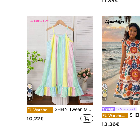
11,38€
31
11
SHEIN Tween Mädchen Bunt gestreiftes bedrucktes Camisole Saum Volant Urlaubs Lässig Kleid
Sparklyn
EU Warehouse
SHEIN Sparklyn Tween Mädche
EU Warehouse
10,22€
13,36€