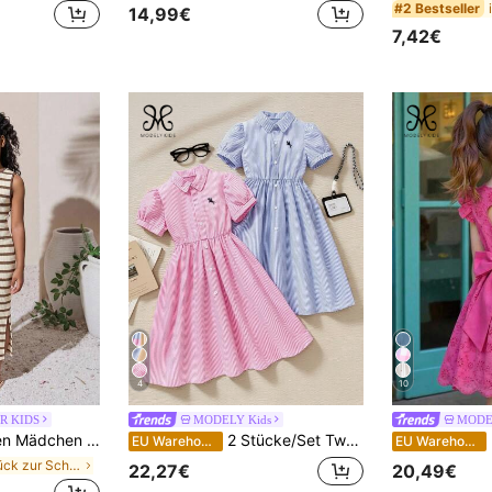
#2 Bestseller
14,99€
7,42€
4
10
R KIDS
MODELY Kids
MODE
treift, figurbetont mit Schlitz an der Seite, knielang, Casual Sommer Urlaub/Schule/Ausflug, Mutter-Tochter/Schwester Partnerlook
2 Stücke/Set Tween Mädchen Blau Gestreiften Kragen Kurzarm Bestickt Taille Kleid Und Blau Gestreiften Kragen Taille Hemd Kleid
Frü
EU Warehouse
EU Warehouse
in zurück zur Schule Tween Mädchen Kleider
22,27€
20,49€