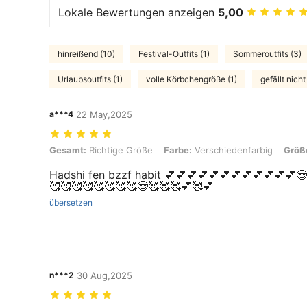
Lokale Bewertungen anzeigen
5,00
hinreißend (10)
Festival-Outfits (1)
Sommeroutfits (3)
Urlaubsoutfits (1)
volle Körbchengröße (1)
gefällt nicht
a***4
22 May,2025
Gesamt: Richtige Größe, Farbe: Verschiedenfarbig, Größe: 10Y
Gesamt:
Richtige Größe
Farbe:
Verschiedenfarbig
Größ
Hadshi fen bzzf habit 💕💕💕💕💕💕💕💕💕💕💕💕
🥰🥰🥰🥰🥰🥰🥰🥰😍🥰🥰🥰💕🥰💕
übersetzen
n***2
30 Aug,2025