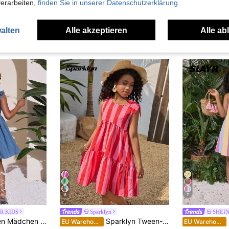
verarbeiten,
finden Sie in unserer Datenschutzerklärung.
alten
Alle akzeptieren
Alle ab
uch Angeschaut
6
7
R KIDS
Sparklyn
SHEIN
reizeitkleid, kurze Ärmel geraffte Taille Rücken Ausschnitt Schleife modisch vielseitig Party, Tween Mädchen
Sparklyn Tween-Mädchen Urlaubs Lässig Kleid, rot gestreiftes Urlaubskleid mit Schleife Schulter Deko, abnehmbare Schleife. Elegantes Retro Muster Trägerkleid
T
EU Warehouse
EU Warehouse