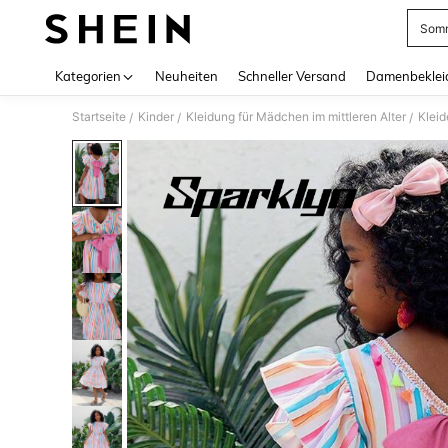
Somm
Use up 
Kategorien
Neuheiten
Schneller Versand
Damenbeklei
Startseite
Kinder
Kleidung für Mädchen im mittleren Alter
Kleid
/
/
/