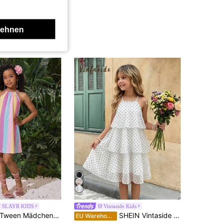
lehnen
 SLAYR KIDS
Vintaside Kids
ween Mädchen/Tween Mädchen süßes, buntes, gestreiftes Neckholder-Kleid mit engem Sitz, geeignet für Sommerurlaub, Strand, passende Schwester-Outfits
SHEIN Vintaside Kids Mädchen Perlenchiffon Polka Punkt Mehrschichtiges Kuchen Kleid, geeignet für Sommerferien
EU Warehouse