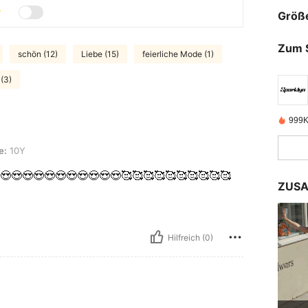
Größ
Zum 
schön (12)
Liebe (15)
feierliche Mode (1)
 (3)
999K
e:
10Y
😍😍😍😍😍😍😍😍😍😍😍🥰🥰🥰🥰🥰🥰🥰🥰🥰🥰
ZUSA
Hilfreich (0)