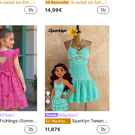
in zurück zur Schule Tween Mädchen Kleider
in zurück zur Schule Tween Mädchen Kleider
#8 Bestseller
14,99€
25
LY Kids
Sparklyn
hlings-/Sommerkleid für Mädchen mit fuchsiafarbenem Herz, Cut Out Bubikragen, Rundhalskragen, Taille mit großer Schleife. Zierliches, Cut Out Blumen-Kurzkleid im Prinzessinnenstil für Geburtstage, Bankette, Alltagstragen. Kleid mit 3D-Schleifendekor, weiten Ärmeln und A-Linie.
Sparklyn Tween Mädchen Sommerkleid mit strukturierter Seestern- und Muscheldekor, Neckholder mit Rüschensaum
EU Warehouse
11,87€