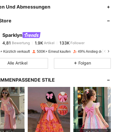
4,81
1.9K
133K
en Und Abmessungen
Store
4,81
1.9K
133K
Sparklyn
4,81
1.9K
133K
Bewertung
Artikel
Follower
s***e
bezahlt
Vor 1 Tag
+ Kürzlich verkauft
500K+ Erneut kaufen
49% Anstieg der Follower
4,81
1.9K
133K
Alle Artikel
Folgen
4,81
1.9K
133K
MMENPASSENDE STILE
4,81
1.9K
133K
4,81
1.9K
133K
4,81
1.9K
133K