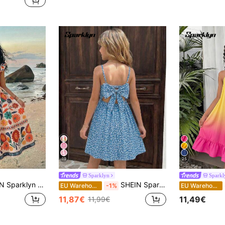
19
25
Sparklyn
Sparkl
n Kleid mit Blume Muster, Rundhalsausschnitt, Kurzarm, Urlaub
SHEIN Sparklyn Mädchen Kleid mit Spaghettiträgern, Hasen-Muster frisch und lebendig, Spaghettiträger + große Schleife am Rücken Design süß und cool, tailliert + voluminöser Rock schmeichelhaft und dynamisch, ob für den Urlaub oder den Alltag, es ist eine süße Sommer-Kollektion für Mädchen
SHEIN
EU Warehouse
-1%
EU Warehouse
11,87€
11,49€
11,99€