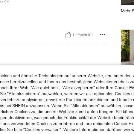
e:
9Y
Mehr S
Hilfreich (0)
e:
11Y
okies und ähnliche Technologien auf unserer Website, um Ihnen den 
e auf dem Bild, die schleife kann man
vice bereitzustellen und Ihnen das bestmögliche Webseitenerlebnis zu
Das kö
nach Ihrer Wahl "Alle ablehnen", "Alle akzeptieren" oder Ihre Cookie-Ei
auch g
e "Alle akzeptieren" auswählen, werden wir alle optionalen Cookies s
nverkehr zu analysieren, erweiterte Funktionen anzubieten und Inhalte
Hilfreich (0)
bnis bei SHEIN anzupassen. Wenn Sie "Alle ablehnen" auswählen, lassen
erlichen Cookies zu, die unsere Website zum Laufen bringen. Sie könne
gen deaktivieren, was jedoch die Funktionalität der Website beeinträc
en Ansehen
n uns verwendeten Cookies zu erfahren und Ihre optionalen Cookie-Ei
n Sie bitte "Cookies verwalten". Weitere Informationen darüber, wie w