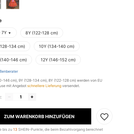
e
- 7Y
8Y (122-128 cm)
(128-134 cm)
10Y (134-140 cm)
 (140-146 cm)
12Y (146-152 cm)
ßenberater
40-146 cm), 9Y (128-134 cm), 8Y (122-128 cm) werden von EU
use mit Angebot
schnellere Lieferung
versendet.
:
ZUM WARENKORB HINZUFÜGEN
e bis zu
13
SHEIN-Punkte, die beim Bezahlvorgang berechnet
.