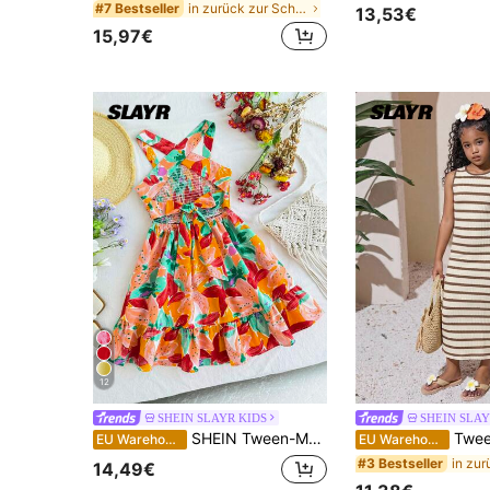
in zurück zur Schule Tween Mädchen Kleider
#7 Bestseller
13,53€
15,97€
12
SHEIN SLAYR KIDS
SHEIN SLAY
SHEIN Tween-Mädchen Gewebtes, tropisches Pflanzenmuster, Schleifendekor, kurzes Kleid mit elastischer Taille
Tween Mädchen Kleid im Teenager-Alter beige & weiß ges
EU Warehouse
EU Warehouse
#3 Bestseller
14,49€