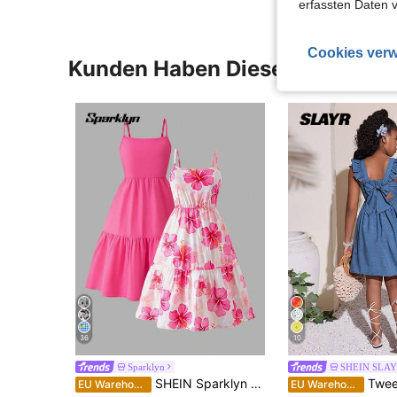
erfassten Daten 
Cookies verw
Kunden Haben Diese Artikel A
36
10
Sparklyn
SHEIN SLAY
SHEIN Sparklyn Mädchen Sommerkleid Casual süß Träger Fustian Muster und klare Farbkombination Kleid geeignet für Outdoor-Urlaub, liebevoll, lässig, Sommer Essentials Mädchen Set
Tween Mädchen Aquablau süßes Sommer Urlaubs F
EU Warehouse
EU Warehouse