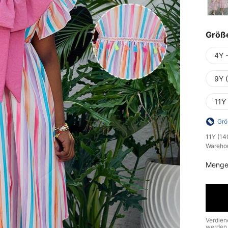
Größ
4Y 
9Y 
11Y
Grö
​11Y (1
Wareho
Menge
Verdien
werden