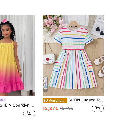
4
SHEIN Jugend Mädchen Gestreiftes Freizeitkleid Mit Kurzen Ärmeln Und Rundhalsausschnitt Für Frühling/sommer
yn
EU Warehouse
 Sparklyn Weiches Mädchen-Spaghetti-Träger-Kleid, Farbverlauf-Orange-Muster-Stoff, natürlicher Übergang von Hellgelb zu Orange, frische Atmosphäre. Spaghetti-Träger-Design für kühle Sommerkleidung, lockere A-Linien-Silhouette passt allen Körpertypen, einfache Bewegung; geraffter Saum verleiht Süße und Verspieltheit, perfekt für Sommerausflüge, Strandurlaub oder tägliches Tragen, bequem und fotogen, essentielles Sommerkleidungsstück für Mädchen.
12,37€
12,49€