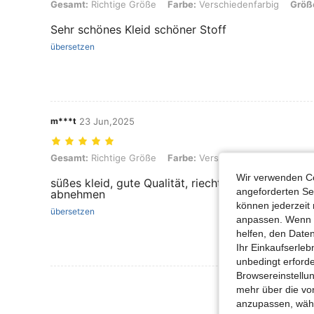
Gesamt: Richtige Größe, Farbe: Verschiedenfarbig, Größe: 9Y
Gesamt:
Richtige Größe
Farbe:
Verschiedenfarbig
Größ
Sehr schönes Kleid schöner Stoff
übersetzen
m***t
23 Jun,2025
Gesamt: Richtige Größe, Farbe: Verschiedenfarbig, Größe: 11Y
Gesamt:
Richtige Größe
Farbe:
Verschiedenfarbig
Größ
Wir verwenden Co
süßes kleid, gute Qualität, riecht nicht, genau wi
angeforderten Ser
abnehmen
können jederzeit 
übersetzen
anpassen. Wenn Si
helfen, den Date
Ihr Einkaufserle
unbedingt erford
Browsereinstellun
Mehr Bewertung
mehr über die vo
anzupassen, wähle