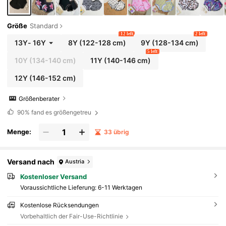
Größe
Standard
12 left
2 left
13Y
-
16Y
8Y
(122-128 cm)
9Y
(128-134 cm)
5 left
10Y
(134-140 cm)
11Y
(140-146 cm)
12Y
(146-152 cm)
Größenberater
90%
fand es größengetreu
Menge:
33 übrig
Versand nach
Austria
Kostenloser Versand
Voraussichtliche Lieferung:
6-11 Werktagen
Kostenlose Rücksendungen
Vorbehaltlich der Fair-Use-Richtlinie