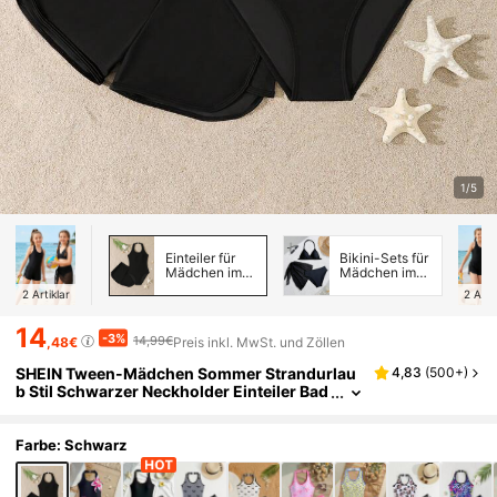
1/5
Einteiler für
Bikini-Sets für
Mädchen im
Mädchen im
mittleren Alter
mittleren Alter
2
Artiklar
2
Arti
14
-3%
14,99€
,48€
Preis inkl. MwSt. und Zöllen
SHEIN Tween-Mädchen Sommer Strandurlau
4,83
(
500+
)
b Stil Schwarzer Neckholder Einteiler Bad
eanzug und Badehose Set
Farbe: Schwarz