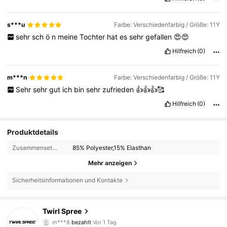
s***u
Farbe: Verschiedenfarbig / Größe: 11Y
sehr
sch
ö
n
meine
Tochter
hat
es
sehr
gefallen
😍😍
Hilfreich
(0)
m***n
Farbe: Verschiedenfarbig / Größe: 11Y
Sehr
sehr
gut
ich
bin
sehr
zufrieden
👍👍👍🥰
Hilfreich
(0)
Produktdetails
Zusammensetzung:
85% Polyester,15% Elasthan
Mehr anzeigen
Sicherheitsinformationen und Kontakte
1.6K Follower
4,81
Twirl Spree
m***8
bezahlt
Vor 1 Tag
d***a
ist
Vor 1 Tag
gefolgt