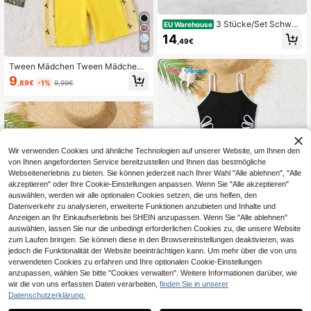
3 Stücke/Set Schwar
EU Warehouse
z & Farbblock Sport Badeanzug, Ro
14
,49€
ck Stil, enge Passform, geeignet für
16
Sport, Urlaub, Therme, Strand
Tween Mädchen Tween Mädchen
Patchwork gestreifter Raglanärmel
9
,89€
-1%
9,99€
Einteiliger Badeanzug Gelb Kurzar
m Badebekleidung Sonnenschutz K
onservativ Süßer Stil Schleife
Wir verwenden Cookies und ähnliche Technologien auf unserer Website, um Ihnen den
von Ihnen angeforderten Service bereitzustellen und Ihnen das bestmögliche
Webseitenerlebnis zu bieten. Sie können jederzeit nach Ihrer Wahl "Alle ablehnen", "Alle
akzeptieren" oder Ihre Cookie-Einstellungen anpassen. Wenn Sie "Alle akzeptieren"
auswählen, werden wir alle optionalen Cookies setzen, die uns helfen, den
Datenverkehr zu analysieren, erweiterte Funktionen anzubieten und Inhalte und
Anzeigen an Ihr Einkaufserlebnis bei SHEIN anzupassen. Wenn Sie "Alle ablehnen"
auswählen, lassen Sie nur die unbedingt erforderlichen Cookies zu, die unsere Website
zum Laufen bringen. Sie können diese in den Browsereinstellungen deaktivieren, was
28
jedoch die Funktionalität der Website beeinträchtigen kann. Um mehr über die von uns
verwendeten Cookies zu erfahren und Ihre optionalen Cookie-Einstellungen
Play Parade
anzupassen, wählen Sie bitte "Cookies verwalten". Weitere Informationen darüber, wie
SHEIN Tween-Mädch
EU Warehouse
wir die von uns erfassten Daten verarbeiten,
finden Sie in unserer
en Schwarz & Weiß Kontrast Ausge
17
15
Datenschutzerklärung.
,09€
schnittenes Tankini Badeanzug Se
Tween Mädchen Patc
EU Warehouse
t, beinhaltet Badekleid mit mittellan