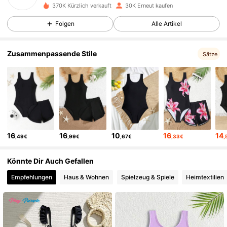
370K Kürzlich verkauft
30K Erneut kaufen
1.6K Follower
4,81
Folgen
Alle Artikel
1.6K Follower
4,81
Zusammenpassende Stile
Sätze
1.6K Follower
4,81
1.6K Follower
4,81
16
16
10
16
14
,49€
,99€
,67€
,33€
,
1.6K Follower
4,81
Könnte Dir Auch Gefallen
Empfehlungen
Haus & Wohnen
Spielzeug & Spiele
Heimtextilien
1.6K Follower
4,81
1.6K Follower
4,81