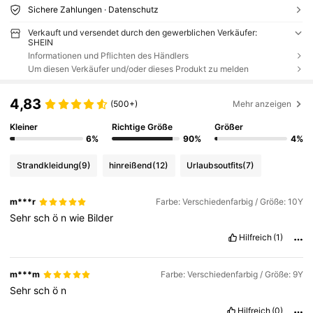
Sichere Zahlungen · Datenschutz
Verkauft und versendet durch den gewerblichen Verkäufer:
SHEIN
Informationen und Pflichten des Händlers
Um diesen Verkäufer und/oder dieses Produkt zu melden
4,83
(500+)
Mehr anzeigen
Kleiner
Richtige Größe
Größer
6%
90%
4%
Strandkleidung
(9)
hinreißend
(12)
Urlaubsoutfits
(7)
m***r
Farbe: Verschiedenfarbig / Größe: 10Y
Sehr
sch
ö
n
wie
Bilder
Hilfreich
(1)
m***m
Farbe: Verschiedenfarbig / Größe: 9Y
Sehr
sch
ö
n
Hilfreich
(0)