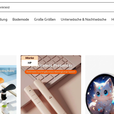
enkleid
and down arrow keys to navigate search Zuletzt gesucht and Suche und Finde. Pr
dung
Bademode
Große Größen
Unterwäsche & Nachtwäsche
H