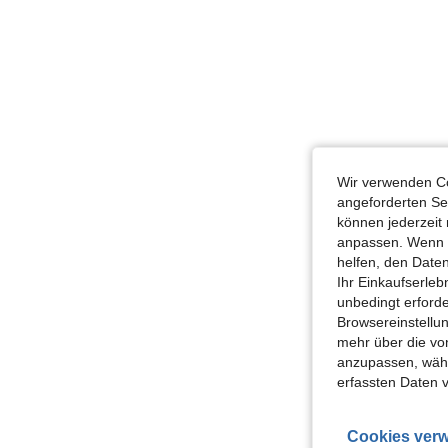
Wir verwenden Co
angeforderten Ser
können jederzeit 
anpassen. Wenn Si
helfen, den Date
Ihr Einkaufserle
unbedingt erford
Browsereinstellun
mehr über die vo
anzupassen, wähle
erfassten Daten 
Cookies verw