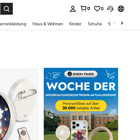
0
0
ess Enter to select.
errenkleidung
Haus & Wohnen
Kinder
Schuhe
Schmuck & Acces