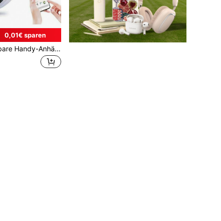
0,01€ sparen
Kreative verbindbare Handy-Anhänger-Abzeichen; Intelligentes elektronisches Abzeichen mit Bildschirm; Ermöglicht Benutzern das Hochladen von Fotos und Videos zur Präsentation auf dem Abzeichen; Eingebauter Akku; Geeignet als Geschenk zu Weihnachten, Geburtstag und Valentinstag