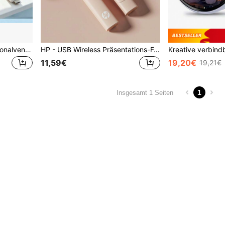
Mini Type-C Einsteck-Personalventilator, tragbarer Handventilator mit Desktop-Clip-Funktion, ultraleiser kleiner Kühlventilator kompatibel mit Type-C Mobilgeräten, Powerbanks, Laptops und Ladegeräten, leichter geräuscharmer Kühler geeignet für Büro, Wohnheim, Reisen, Camping und Outdoor-Aktivitäten, perfekter kompakter Geschenkventilator
HP - USB Wireless Präsentations-Fernbedienung mit Hyperlink- und Lautstärkeregelung für PowerPoint Office-Präsentationen, kompatibel mit Keynote/PPT/PC/Laptop, inklusive Aufbewahrungstasche
11,59€
19,20€
19,21€
1
Insgesamt 1 Seiten