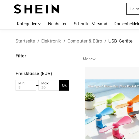
Lein
Use up 
Kategorien
Neuheiten
Schneller Versand
Damenbeklei
Startseite
Elektronik
Computer & Büro
USB-Geräte
/
/
/
Filter
Mehr
Preisklasse (EUR)
Min:
Max:
Ok