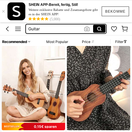
Spielzeug
SHEIN APP-Bereit, fertig, Stil!
×
Ukulele
Weitere exklusive Rabatte und Zusatzangebote gibt
BEKOMME
es in der SHEIN APP!
Gitarre
(5,000)
Guitar
Gittare
Recommended
Most Popular
Price
Filter
Spielzeug
Ukulele
0,15€ sparen