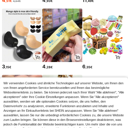
4
4
11
,51€
,93€
,49€
4,54€
3
4
6
,15€
,28€
,35€
Wir verwenden Cookies und ähnliche Technologien auf unserer Website, um Ihnen den
von Ihnen angeforderten Service bereitzustellen und Ihnen das bestmögliche
Webseitenerlebnis zu bieten. Sie können jederzeit nach Ihrer Wahl "Alle ablehnen", "Alle
akzeptieren" oder Ihre Cookie-Einstellungen anpassen. Wenn Sie "Alle akzeptieren"
auswählen, werden wir alle optionalen Cookies setzen, die uns helfen, den
Datenverkehr zu analysieren, erweiterte Funktionen anzubieten und Inhalte und
Anzeigen an Ihr Einkaufserlebnis bei SHEIN anzupassen. Wenn Sie "Alle ablehnen"
auswählen, lassen Sie nur die unbedingt erforderlichen Cookies zu, die unsere Website
zum Laufen bringen. Sie können diese in den Browsereinstellungen deaktivieren, was
jedoch die Funktionalität der Website beeinträchtigen kann. Um mehr über die von uns