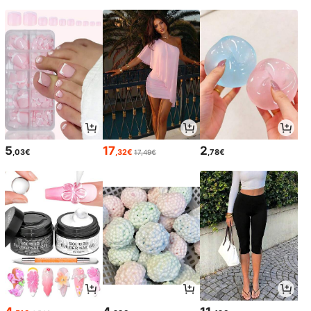
5
17
2
,03€
,32€
,78€
17,49€