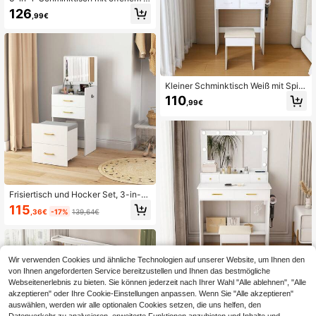
piegel / kleines Schminktisch-Set /
126
,99€
mit Tischplatte aus Klarglas / Platzs
parendes Design / Geeignet für klei
ne Räume, Wohnungen und Schlafz
immer
Kleiner Schminktisch Weiß mit Spie
gel / Moderner Schminktisch / verst
110
,99€
ellbarer LED-Beleuchtung & Steckd
ose / Inkl.gepolsterter Hocker, verst
ecktem Stauraum & Ablage / einfac
h zu montieren / geeignet für Schlaf
zimmer und Ankleidezimmer,B60/H
136/T36cm.
Frisiertisch und Hocker Set, 3-in-1
Schminktisch mit Klappspiegel, 3 S
115
,36€
-17%
139,64€
chubladen, Glasdisplay-Oberfläche
und gepolsterter Sitz, Weiß, 48 x 40
x 90 cm
Wir verwenden Cookies und ähnliche Technologien auf unserer Website, um Ihnen den
von Ihnen angeforderten Service bereitzustellen und Ihnen das bestmögliche
Moderner Schminktisch / MDF Sch
Webseitenerlebnis zu bieten. Sie können jederzeit nach Ihrer Wahl "Alle ablehnen", "Alle
minktisch / mit 4 Schubladen + Sta
akzeptieren" oder Ihre Cookie-Einstellungen anpassen. Wenn Sie "Alle akzeptieren"
117
,99€
ufachkorb, gepolstertem Hocker / V
auswählen, werden wir alle optionalen Cookies setzen, die uns helfen, den
on angemessener Größe und leicht