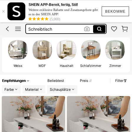
Schminktisch Schwarz
SHEIN APP-Bereit, fertig, Stil!
×
Weitere exklusive Rabatte und Zusatzangebote gibt
Schminktisch
BEKOMME
es in der SHEIN APP!
(5,000)
Schminktisch Mit Spiegel
Schreibtisch
Schminktisch Mit Stuhl
Schminktisch Schwarz
Schminktisch
Weiss
MDF
Haushalt
Schlafzimmer
Zimmer
Empfehlungen
Beliebtest
Preis
Filter
Farbe
Material
Schauplätze