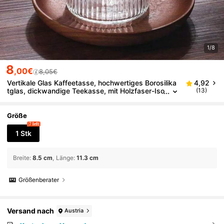
1/8
8
,00€
8,05€
Vertikale Glas Kaffeetasse, hochwertiges Borosilika
4,92
tglas, dickwandige Teekasse, mit Holzfaser-Iso
(13)
lationsschicht, kann auch als Milch- oder Geträ
nkebecher verwendet werden
Größe
7 left
1 Stk
Breite
:
8.5 cm
Länge
:
11.3 cm
Größenberater
Versand nach
Austria