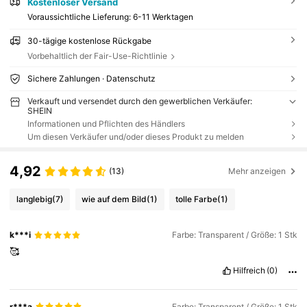
Kostenloser Versand
Voraussichtliche Lieferung:
6-11 Werktagen
30-tägige kostenlose Rückgabe
Vorbehaltlich der Fair-Use-Richtlinie
Sichere Zahlungen · Datenschutz
Verkauft und versendet durch den gewerblichen Verkäufer:
SHEIN
Informationen und Pflichten des Händlers
Um diesen Verkäufer und/oder dieses Produkt zu melden
4,92
(13)
Mehr anzeigen
langlebig
(7)
wie auf dem Bild
(1)
tolle Farbe
(1)
k***i
Farbe: Transparent / Größe: 1 Stk
🥰
Hilfreich
(0)
r***a
Farbe: Transparent / Größe: 1 Stk