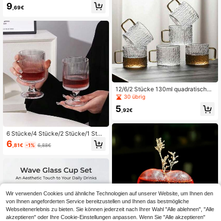
Whiskey Glas Set (1 Glas + 1 Holzu
9
,69€
ntersetzer) dickwandiges geneigtes
rollendes Glas geeignet für Rum, Co
cktail, Kaffee, Milch, Entspannung,
Bar, Zuhause, Weihnachtsgeschenk
12/6/2 Stücke 130ml quadratischer
Griff mit goldenem Rand, dickwandi
30 übrig
ges transparentes Glas Tasse/Teegl
5
as/Espressotasse/Chinesischer Kun
,92€
g Fu Teetasse, geeignet für Zuhaus
e, Party, Café, Restaurant, Büro, ele
gantes Geschenk
6 Stücke/4 Stücke/2 Stücke/1 Stüc
k gestreiftes Glas-Trinkgefäß, Glas
6
,81€
-1%
6,88€
Tasse, Kaffeetasse, Dessert-/Eisbe
cher, großes Fassungsvermögen, hit
ze- und kältebeständig, geeignet fü
r Küche, Restaurant & Café
Wir verwenden Cookies und ähnliche Technologien auf unserer Website, um Ihnen den
von Ihnen angeforderten Service bereitzustellen und Ihnen das bestmögliche
Webseitenerlebnis zu bieten. Sie können jederzeit nach Ihrer Wahl "Alle ablehnen", "Alle
akzeptieren" oder Ihre Cookie-Einstellungen anpassen. Wenn Sie "Alle akzeptieren"