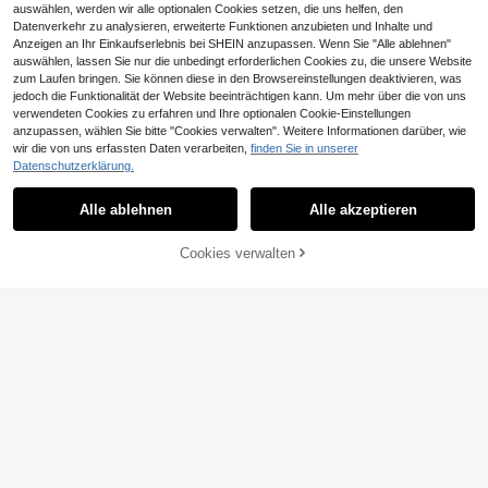
auswählen, werden wir alle optionalen Cookies setzen, die uns helfen, den
Datenverkehr zu analysieren, erweiterte Funktionen anzubieten und Inhalte und
Anzeigen an Ihr Einkaufserlebnis bei SHEIN anzupassen. Wenn Sie "Alle ablehnen"
auswählen, lassen Sie nur die unbedingt erforderlichen Cookies zu, die unsere Website
zum Laufen bringen. Sie können diese in den Browsereinstellungen deaktivieren, was
jedoch die Funktionalität der Website beeinträchtigen kann. Um mehr über die von uns
1 Stück kreative transparente Glas
verwendeten Cookies zu erfahren und Ihre optionalen Cookie-Einstellungen
Cocktail Tasse, personalisierter Stie
5 übrig
anzupassen, wählen Sie bitte "Cookies verwalten". Weitere Informationen darüber, wie
l Tasse Sektglas, geeignet für Zuha
wir die von uns erfassten Daten verarbeiten,
finden Sie in unserer
8
use, Bar, Getränk Laden
,06€
-19%
9,98€
Datenschutzerklärung.
4 Stücke Glas Becher
EU Warehouse
Set, 16oz Glas Wasserflasche, Glas
#3 Bestseller
in Klar Tassen
Alle ablehnen
Alle akzeptieren
Becher, Wellen Blasen Becher, Well
17
en Muster Glas Trinkgeschirr, Biergl
,62€
as, Eiskaffe Becher, geeignet für Sa
Cookies verwalten
ZUM WARENKORB HINZUFÜGEN
ft, Kaffee, Limonade, Tee, perfekt al
s Geschenk zu Geburtstag, Weihna
chten, Valentinstag
1 Stück/2 Stück/4 Stück japanisch
e quadratische Glas Milchbox für fri
6
,71€
sche Haushaltsmilch, Frühstück, hit
zebeständiger Glasbecher 350ml