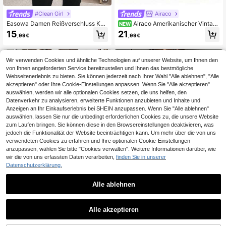
#Clean Girl
Airaco
Easowa Damen Reißverschluss Kor
Airaco Amerikanischer Vintag
NEW
delzug Langarm Warm Fleece Modi
e-Sweatshirt mit halbem Reißversc
15
21
,99€
,99€
sch Lässig Stehkragen Sweatshirt
hluss und Streifenmuster im Nische
Khaki Reißverschluss für Herbst/Wi
nstil
nter, Reißverschluss Sweatshirt
Wir verwenden Cookies und ähnliche Technologien auf unserer Website, um Ihnen den
von Ihnen angeforderten Service bereitzustellen und Ihnen das bestmögliche
Webseitenerlebnis zu bieten. Sie können jederzeit nach Ihrer Wahl "Alle ablehnen", "Alle
akzeptieren" oder Ihre Cookie-Einstellungen anpassen. Wenn Sie "Alle akzeptieren"
auswählen, werden wir alle optionalen Cookies setzen, die uns helfen, den
Datenverkehr zu analysieren, erweiterte Funktionen anzubieten und Inhalte und
Anzeigen an Ihr Einkaufserlebnis bei SHEIN anzupassen. Wenn Sie "Alle ablehnen"
auswählen, lassen Sie nur die unbedingt erforderlichen Cookies zu, die unsere Website
zum Laufen bringen. Sie können diese in den Browsereinstellungen deaktivieren, was
jedoch die Funktionalität der Website beeinträchtigen kann. Um mehr über die von uns
verwendeten Cookies zu erfahren und Ihre optionalen Cookie-Einstellungen
anzupassen, wählen Sie bitte "Cookies verwalten". Weitere Informationen darüber, wie
wir die von uns erfassten Daten verarbeiten,
finden Sie in unserer
Datenschutzerklärung.
Alle ablehnen
7
SHEIN Koreanischer Stil modischer
SHEIN EZwear Damen einfarbiger R
vielseitiger bunter gestreifter Sweat
eißverschluss Langarm Sweatshirt,
15
14
Alle akzeptieren
,83€
-1%
15,99€
,49€
shirt, geeignet für Oberbekleidung,
einfache Mode, Abschluss, Lehrer,
Fotografie, Camping, Herbst, Winter,
Schulanfang Pullover Herbst