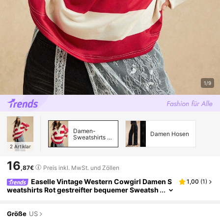
1/9
Damen-
Damen Hosen
Sweatshirts &
Hoodies
2
Artiklar
16
,87€
Preis inkl. MwSt. und Zöllen
Easelle Vintage Western Cowgirl Damen S
1,00
(
1
)
weatshirts Rot gestreifter bequemer Sweatsh
irt mit Reißverschluss Stehkragen Herbst Win
ter Damen Sweatshirt
Größe
US