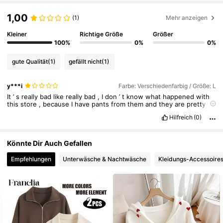
253K Follower
4,78
1,00
(1)
Mehr anzeigen
Kleiner
Richtige Größe
Größer
253K Follower
4,78
100%
0%
0%
gute Qualität
(1)
gefällt nicht
(1)
253K Follower
4,78
y***i
Farbe: Verschiedenfarbig / Größe: L
It
’
s
really
bad
like
really
bad
,
I
don
’
t
know
what
happened
with
253K Follower
4,78
this
store
,
because
I
have
pants
from
them
and
they
are
pretty
good
quality
but
this
thing
is
so
poorly
made
I
’
m
actually
sobbing
Hilfreich
(0)
😬
And
it
’
s
also
too
small
for
an
L
size
…
I
’
m
disappointed
.
253K Follower
4,78
Könnte Dir Auch Gefallen
253K Follower
Empfehlungen
Unterwäsche & Nachtwäsche
Kleidungs-Accessoire
4,78
253K Follower
4,78