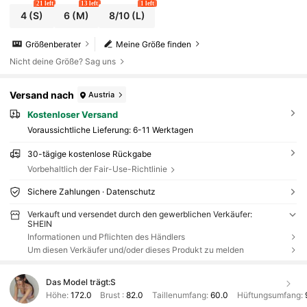
21 left
13 left
1 left
4
(S)
6
(M)
8/10
(L)
Größenberater
Meine Größe finden
Nicht deine Größe? Sag uns
Versand nach
Austria
Kostenloser Versand
Voraussichtliche Lieferung:
6-11 Werktagen
30-tägige kostenlose Rückgabe
Vorbehaltlich der Fair-Use-Richtlinie
Sichere Zahlungen · Datenschutz
Verkauft und versendet durch den gewerblichen Verkäufer:
SHEIN
Informationen und Pflichten des Händlers
Um diesen Verkäufer und/oder dieses Produkt zu melden
Das Model trägt:
S
Höhe:
172.0
Brust :
82.0
Taillenumfang:
60.0
Hüftungsumfang: