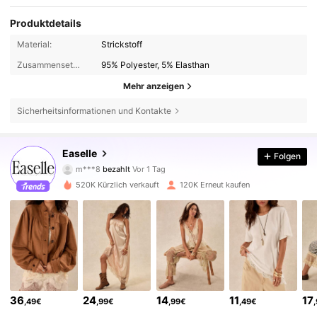
Produktdetails
Material:
Strickstoff
Zusammensetzung:
95% Polyester, 5% Elasthan
Mehr anzeigen
Sicherheitsinformationen und Kontakte
253K Follower
4,78
Easelle
Folgen
m***8
bezahlt
Vor 1 Tag
m***l
ist
Vor 30 Minuten
gefolgt
520K Kürzlich verkauft
120K Erneut kaufen
253K Follower
4,78
253K Follower
4,78
253K Follower
4,78
36
24
14
11
17
,49€
,99€
,99€
,49€