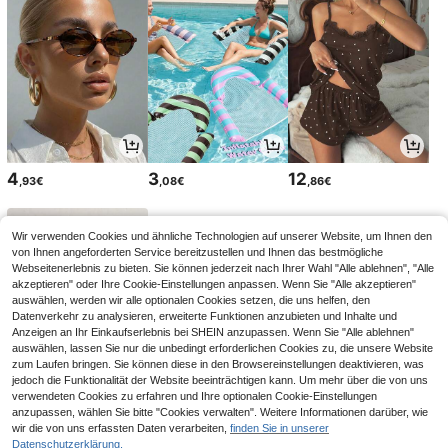
4
3
12
,93€
,08€
,86€
Wir verwenden Cookies und ähnliche Technologien auf unserer Website, um Ihnen den
von Ihnen angeforderten Service bereitzustellen und Ihnen das bestmögliche
Webseitenerlebnis zu bieten. Sie können jederzeit nach Ihrer Wahl "Alle ablehnen", "Alle
akzeptieren" oder Ihre Cookie-Einstellungen anpassen. Wenn Sie "Alle akzeptieren"
auswählen, werden wir alle optionalen Cookies setzen, die uns helfen, den
Datenverkehr zu analysieren, erweiterte Funktionen anzubieten und Inhalte und
Anzeigen an Ihr Einkaufserlebnis bei SHEIN anzupassen. Wenn Sie "Alle ablehnen"
auswählen, lassen Sie nur die unbedingt erforderlichen Cookies zu, die unsere Website
zum Laufen bringen. Sie können diese in den Browsereinstellungen deaktivieren, was
jedoch die Funktionalität der Website beeinträchtigen kann. Um mehr über die von uns
verwendeten Cookies zu erfahren und Ihre optionalen Cookie-Einstellungen
11
2
5
anzupassen, wählen Sie bitte "Cookies verwalten". Weitere Informationen darüber, wie
,84€
,88€
,70€
wir die von uns erfassten Daten verarbeiten,
finden Sie in unserer
Datenschutzerklärung.