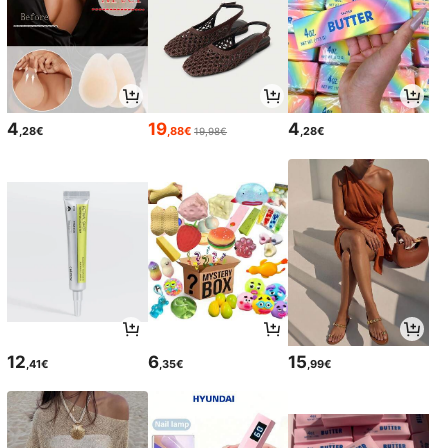
4
19
4
,28€
,88€
,28€
19,98€
12
6
15
,41€
,35€
,99€