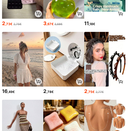
2
3
11
,73€
,67€
,18€
2,75€
3,68€
16
2
2
,49€
,78€
,75€
2,77€