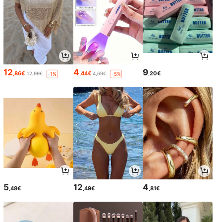
12
4
9
,86€
,44€
,20€
12,99€
4,69€
-1%
-5%
5
12
4
,48€
,49€
,81€