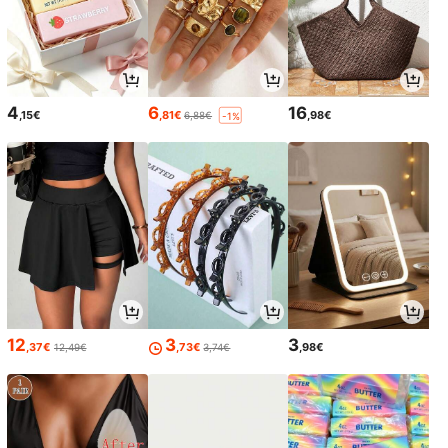
4
6
16
,15€
,81€
,98€
6,88€
-1%
12
3
3
,37€
,73€
,98€
12,49€
3,74€