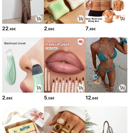
22
2
7
,49€
,88€
,49€
2
5
12
,88€
,58€
,84€