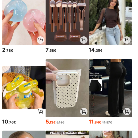
2
7
14
,78€
,58€
,35€
10
5
11
,76€
,13€
,84€
5,18€
11,87€