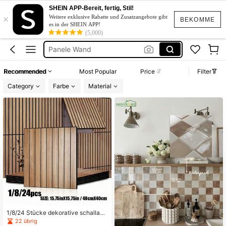
Holzpaneele Wand
SHEIN APP-Bereit, fertig, Stil!
×
Wand Paneele
Weitere exklusive Rabatte und Zusatzangebote gibt
BEKOMME
es in der SHEIN APP!
Wandpaneel
(5,000)
Panele Wand
Akustik Wandpaneel
Recommended
Most Popular
Price
Filter
Holzpaneele Wand
Category
Farbe
Material
Wand Paneele
1/8/24 Stücke dekorative schallabs
orbierende Wandpaneele, 3D Akusti
22 übrig