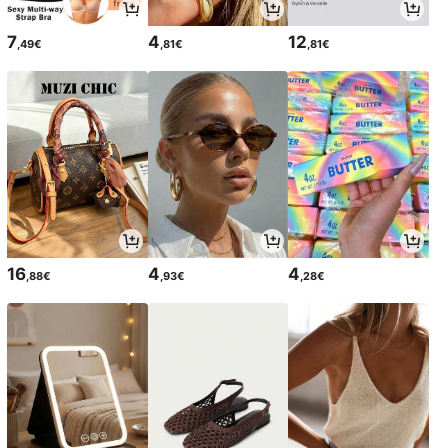
7
4
12
,49€
,81€
,81€
16
4
4
,88€
,93€
,28€