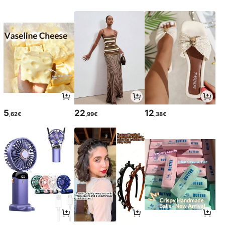
5
22
12
,62€
,99€
,38€