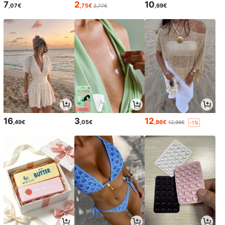
7
2
10
,07€
,75€
,69€
2,77€
16
3
12
,49€
,05€
,86€
12,99€
-1%