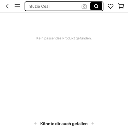
Saltea Antrenament
Kurze Kleider Sommer
Bikini
Kleid Baumwolle
Kein passendes Produkt gefunden.
Infuzie Ceai
Könnte dir auch gefallen