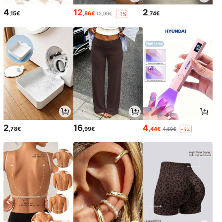
4
12
2
,15€
,86€
,74€
12,99€
-1%
2
16
4
,78€
,99€
,44€
4,69€
-5%