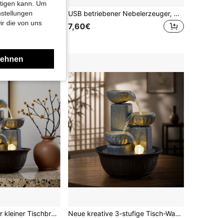
htigen kann. Um
180ml Mini USB betriebener Luftbefeuchter, elektrischer Aroma-Diffuser, Ätherölreiniger, Aromatherapie-Nebelerzeuger mit Licht, geeignet für Auto, Zuhause, Schlafzimmer
USB betriebener Nebelerzeuger, multifunktionaler Nebelbefeuchter mit farbwechselnden Lichtern, geeignet für Heimdekoration, Aquarium, Halloween Hexenkessel, Fantasy-Landschaft, tragbarer Zerstäuber, Tischnebelspringbrunnen
nstellungen
ir die von uns
7,60€
lehnen
1 Stück 3-stufiger kleiner Tischbrunnen, hochwertige graue runde Wasserzirkulationsbefeuchter für Feng Shui, leise Innenrelaxation Einweihungsgeschenk
Neue kreative 3-stufige Tisch-Wasserfontäne Dekoration, Innenraum-Wasserkreislauf-Wasserelement Ornament, befeuchtende Dekoration für Babyzimmer, Wohnzimmer, Eingangsbereich, Einweihungsgeschenk