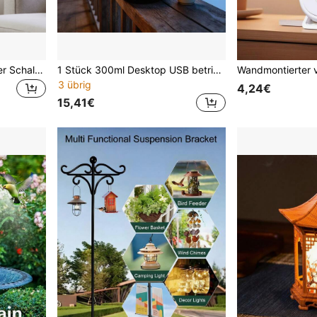
3-stöckiger kaskadierender Schalen-Tischbrunnen mit LED-Kristallkugellicht, 2 Größen, Harz-PVC-Innenwasserfall-Dekoration, modernes chinesisches Zen-Feng-Shui-Ornament für Schreibtisch, Schlafzimmer, Yogaraum, entspannendes Meditations-Einweihungsgeschenk
1 Stück 300ml Desktop USB betriebener realistischer Holzkohle-Flammen-Luftbefeuchter, ultraleiser Aroma-Diffuser mit optionalen ätherischen Ölen, Holzmaserung-Basis & atmende LED-Nachtbeleuchtung
3 übrig
4,24€
15,41€