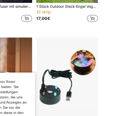
250ml Aroma-Diffuser mit simulierter Flamme, leiser Luftbefeuchter geeignet für Schlafzimmer, Büro, Heimdekoration
1 Stück Outdoor Steck-Engel Vogel Futterspender Schale Vogelbad, Metall Hängendes Vogelbad Futterspender, Outdoor Kolibri Futterspender, Metall Schale und Wasserschale, Vogelfutter Schale, geeignet für Garten, Hof, Hinterhof Dekoration, Frühling/Sommer Outdoor Dekoration, Gartendekoration, Heimdekoration
22 übrig
17,00€
von Ihnen
 bieten. Sie
nstellungen
etzen, die uns
 und Anzeigen an
 Sie nur die
n diese in den