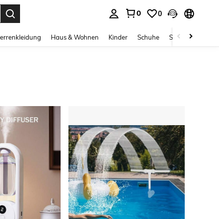
0
0
ess Enter to select.
errenkleidung
Haus & Wohnen
Kinder
Schuhe
Schmuck & Acces