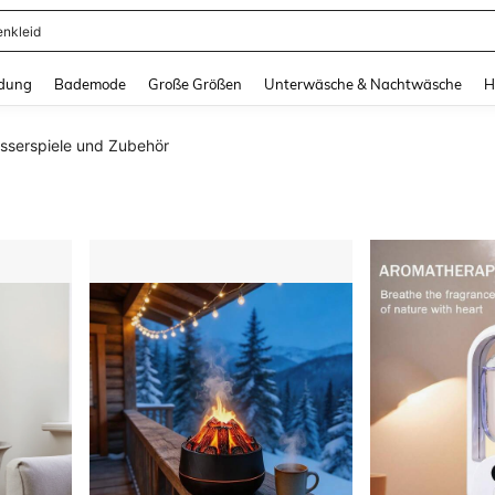
ertops
and down arrow keys to navigate search Zuletzt gesucht and Suche und Finde. Pr
dung
Bademode
Große Größen
Unterwäsche & Nachtwäsche
H
sserspiele und Zubehör