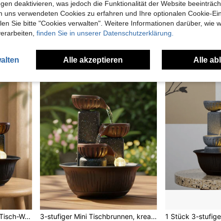
gen deaktivieren, was jedoch die Funktionalität der Website beeinträc
1 Gartenstange aus schwerem Metall mit Gartenhaken, geeignet zum Aufhängen von Vogelhäuschen, Pflanzenkörben, Blumenkörben, Pflanzenhaken-Halterungen, Laternenhaken, Hochzeitsdekorationen usw. für Außen- und Gartendekoration
PLA-Material europäischer Vintage geprägter Hochfuß-Heißwasserquelle-Ornament
n uns verwendeten Cookies zu erfahren und Ihre optionalen Cookie-Ei
n Sie bitte "Cookies verwalten". Weitere Informationen darüber, wie w
2 übrig
3 übrig
verarbeiten,
finden Sie in unserer Datenschutzerklärung.
5,48€
6,11€
alten
Alle akzeptieren
Alle ab
Neue kreative 3-stöckige Tisch-Wasserfontäne, wohlstandsbringende Dekoration, Innenraum-Wasserkreislauf-Wasserspiel-Ornament für Babyzimmer, Wohnzimmer, Eingangsbereich, befeuchtendes Dekostück, Einweihungsgeschenk
3-stufiger Mini Tischbrunnen, kreatives braunes Design mit zirkulierendem Wasser, Büro-Dekoration, Wohnzimmer Eingangsbereich hochwertiges Ornament