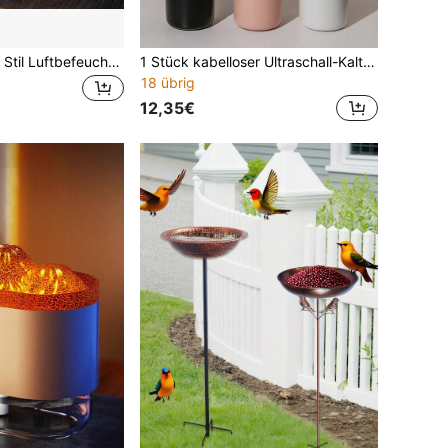
Mini Chinesischer Stil Luftbefeuchter mit Nachtlicht - USB tragbarer Kalt-/Trockennebel Luftbefeuchter, traditionelle Pagoden-/Schildkrötenform, ABS Material, leiser Betrieb, geeignet für Zuhause, Büro, Auto - ideale Geschenkwahl (USB-Anschluss, Schlafzimmer Luftbefeuchter)
1 Stück kabelloser Ultraschall-Kaltnebel-Luftbefeuchter, 1200mAh aufladbarer kompakter tragbarer Luftbefeuchter mit 7-Farben-LED-Licht, 2 Sprühmodi und 4/8 Stunden Auto-Abschaltung, leiser Desktop-Zerstäuber, geeignet für Schlafzimmer, Büro, Auto, Reisen
18 übrig
12,35€