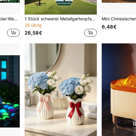
Tragbare schwimmende Solar-Wasserpumpen-Fontäne für Garten, Teich, Schwimmbad, Fischbecken, Aquarium und Außendekoration, inklusive mehrerer Düsen zum Anlocken von Kolibris und Wildtieren, perfekt für hochwertige Hotel-Eingangswasserfontänen, Hausvorgarten, Hinterhof, Vogelbad, Garten, Terrasse und Rasenparty-Dekoration, fügt eine schöne Kulisse hinzu, Reise, perfektes Geburtstags- oder Feiertagsgeschenk für Männer und Frauen, ideale Wahl für Thanksgiving, Halloween, Weihnachten, Ostern, Valentinstag, Neujahr
1 Stück schwerer Metallgartenpfahl, zum Einsetzen in den Boden, doppelter verstellbarer Hirtenhaken für Outdoor, Gartenhaken zum Aufhängen von Vogelfutterautomaten, Pflanzenkörben, Solarleuchten, Blumenkörben, Pflanzenhalterungen, Laternen-Haken, Hochzeitsdekoration. Outdoor-Dekoration, Gartendekoration, Heimdekoration
25 übrig
6,48€
26,58€