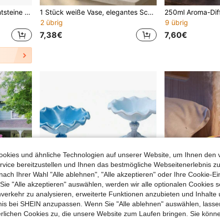
50/200/500 Stücke Leuchtsteine ohne Strombedarf, leuchtende Harzsteine für Kinderzimmer, Gartendekoration, Aquarium, wasserdichte beleuchtete Steine
1 Stück weiße Vase, elegantes Schleifendesign, kreative Heimdekoration Vase, moderner Tischaufsatz, sanftes Farbband-Detail, Wohnzimmer Schlafzimmer Badezimmer Regaldekoration, Schreibtischornament, Einweihungsgeschenk Idee
2 übrig
9 übrig
7,38€
7,60€
okies und ähnliche Technologien auf unserer Website, um Ihnen den 
vice bereitzustellen und Ihnen das bestmögliche Webseitenerlebnis zu
nach Ihrer Wahl "Alle ablehnen", "Alle akzeptieren" oder Ihre Cookie-Ei
e "Alle akzeptieren" auswählen, werden wir alle optionalen Cookies s
nverkehr zu analysieren, erweiterte Funktionen anzubieten und Inhalte
bnis bei SHEIN anzupassen. Wenn Sie "Alle ablehnen" auswählen, lassen
erlichen Cookies zu, die unsere Website zum Laufen bringen. Sie könne