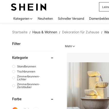
Somm
Use up 
Kategorien
Neuheiten
Schneller Versand
Damenbeklei
Startseite
Haus & Wohnen
Dekoration für Zuhause
Wa
/
/
/
Filter
Mehr
Kategorie
Standbrunnen
Tischbrunnen
Zimmerbrunnen-
Lichter
Zimmerbrunnen-
Zerstäuber
Farbe