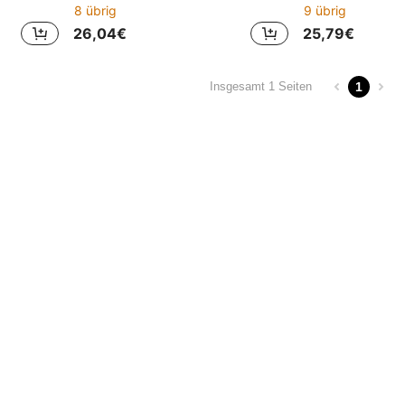
8 übrig
9 übrig
26,04€
25,79€
1
Insgesamt 1 Seiten