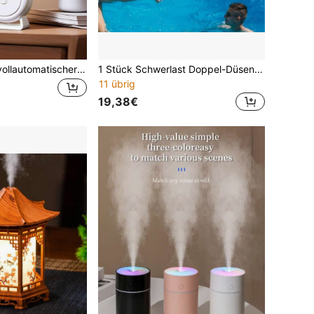
Wandmontierter vollautomatischer Aroma-Diffuser, Hotel-Zeitgesteuerter Duftnebelverteiler, Badezimmer-Lufterfrischer & Raumduft für Zuhause, Büro, Schlafzimmer, Wohnzimmer. Leiser Betrieb, wiederaufladbar, automatische Abschaltung, 5 Betriebsmodi, 6 ätherische Öle zur Auswahl, weißes Gehäuse mit farbiger Stimmungsbeleuchtung. Nachfüllbare Flasche für Wasser, Öle & Insektenabwehr. Für Outdoor, Garten, Wohndekoration.
1 Stück Schwerlast Doppel-Düsen Poolbrunnen, verstellbarer Hochdruck-Wassersprühstrahl, UV-beständiges Kunststoffmaterial, geeignet für langfristige Außennutzung, Pool- und Gartenlandschaftsdekoration
11 übrig
19,38€