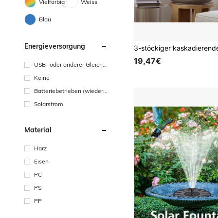
Vielfarbig
Weiss
Blau
Energieversorgung
19,47€
USB- oder anderer Gleichst
romanschluss
Keine
Batteriebetrieben (wiedera
ufladbare Batterie)
Solarstrom
Material
Harz
Eisen
PC
PS
PP