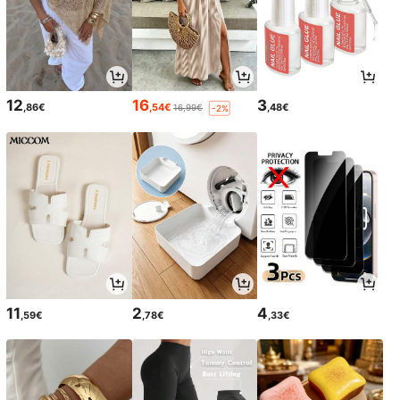
12
16
3
,86€
,54€
,48€
16,99€
-2%
11
2
4
,59€
,78€
,33€