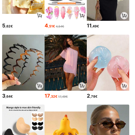
5
4
11
,62€
,51€
,49€
4,54€
3
17
2
,64€
,32€
,78€
17,49€