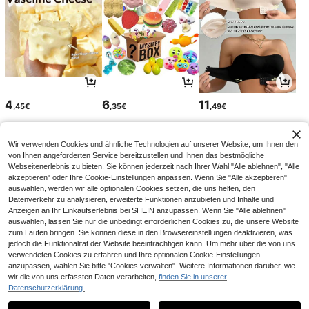
4
6
11
,45€
,35€
,49€
Wir verwenden Cookies und ähnliche Technologien auf unserer Website, um Ihnen den
von Ihnen angeforderten Service bereitzustellen und Ihnen das bestmögliche
Webseitenerlebnis zu bieten. Sie können jederzeit nach Ihrer Wahl "Alle ablehnen", "Alle
akzeptieren" oder Ihre Cookie-Einstellungen anpassen. Wenn Sie "Alle akzeptieren"
auswählen, werden wir alle optionalen Cookies setzen, die uns helfen, den
Datenverkehr zu analysieren, erweiterte Funktionen anzubieten und Inhalte und
Anzeigen an Ihr Einkaufserlebnis bei SHEIN anzupassen. Wenn Sie "Alle ablehnen"
auswählen, lassen Sie nur die unbedingt erforderlichen Cookies zu, die unsere Website
zum Laufen bringen. Sie können diese in den Browsereinstellungen deaktivieren, was
jedoch die Funktionalität der Website beeinträchtigen kann. Um mehr über die von uns
verwendeten Cookies zu erfahren und Ihre optionalen Cookie-Einstellungen
11
5
13
,49€
,92€
,99€
anzupassen, wählen Sie bitte "Cookies verwalten". Weitere Informationen darüber, wie
wir die von uns erfassten Daten verarbeiten,
finden Sie in unserer
Datenschutzerklärung.
1
1