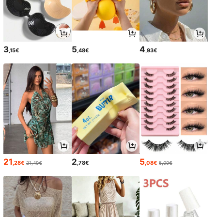
3
5
4
,15€
,48€
,93€
21
2
5
,28€
,78€
,08€
21,49€
5,09€