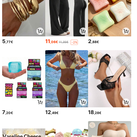
5
11
2
,77€
,06€
,88€
11,35€
-2%
7
12
18
,20€
,49€
,28€