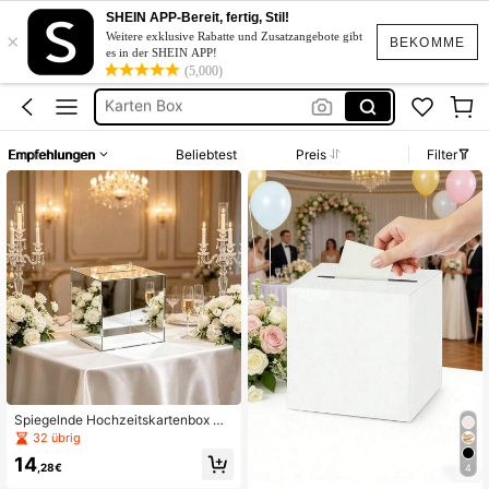
Kartenbox Hochzeit
SHEIN APP-Bereit, fertig, Stil!
×
Cards Box
Weitere exklusive Rabatte und Zusatzangebote gibt
BEKOMME
es in der SHEIN APP!
Karten Box
(5,000)
Kartenbox Hochzeit Personalisiert
Hochzeit Dekoration
Empfehlungen
Beliebtest
Preis
Filter
Kartenbox Hochzeit
Spiegelnde Hochzeitskartenbox mit
Schlitz, geeignet für Hochzeitsfeier,
32 übrig
Geburtstagsparty, Abschlussfeier, A
14
ufbewahrung von Glückwunschkart
,28€
4
en, Geschenkumschlägen, Innen- u