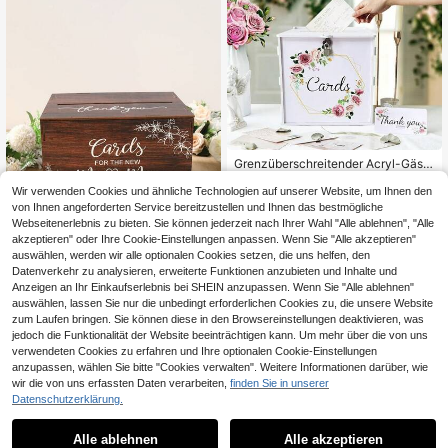
hzeiten, Geburtstage
Grenzüberschreitender Acryl-Gäste
buchständer für Hochzeiten mit Sc
12
,88€
hloss, Blumen-Kartenbox, Umschla
Wir verwenden Cookies und ähnliche Technologien auf unserer Website, um Ihnen den
g-Geschenkkartenhalter, Geburtsta
von Ihnen angeforderten Service bereitzustellen und Ihnen das bestmögliche
2
andere Händler
gsdekoration
Webseitenerlebnis zu bieten. Sie können jederzeit nach Ihrer Wahl "Alle ablehnen", "Alle
akzeptieren" oder Ihre Cookie-Einstellungen anpassen. Wenn Sie "Alle akzeptieren"
auswählen, werden wir alle optionalen Cookies setzen, die uns helfen, den
Datenverkehr zu analysieren, erweiterte Funktionen anzubieten und Inhalte und
Anzeigen an Ihr Einkaufserlebnis bei SHEIN anzupassen. Wenn Sie "Alle ablehnen"
1 Set Holz Hochzeit Kartenbox Anm
auswählen, lassen Sie nur die unbedingt erforderlichen Cookies zu, die unsere Website
eldebox, Mr. & Mrs. Karten Design,
15
zum Laufen bringen. Sie können diese in den Browsereinstellungen deaktivieren, was
,08€
Multifunktionale Hochzeit Braut Kar
jedoch die Funktionalität der Website beeinträchtigen kann. Um mehr über die von uns
ten Aufbewahrungsbox, geeignet fü
r Hochzeitsparty Dekoration, Jahre
verwendeten Cookies zu erfahren und Ihre optionalen Cookie-Einstellungen
stag, Brautparty Zubehör, Karten Au
anzupassen, wählen Sie bitte "Cookies verwalten". Weitere Informationen darüber, wie
fbewahrungsbox, Größe 30*23*18c
wir die von uns erfassten Daten verarbeiten,
finden Sie in unserer
m, Sommer Geburtstagsgeschenk,
Datenschutzerklärung.
1
Strandthema, Schulanfang Zubehö
1
r, Raumdekoration
Alle ablehnen
Alle akzeptieren