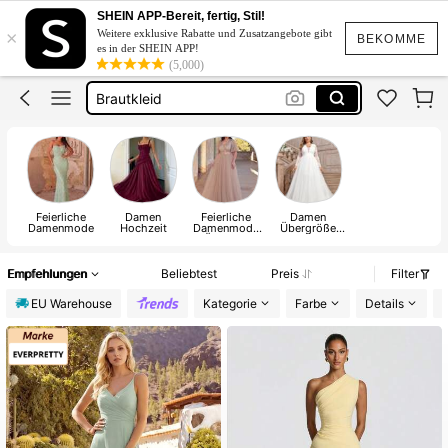
Abendkleider Damen
SHEIN APP-Bereit, fertig, Stil!
×
Weitere exklusive Rabatte und Zusatzangebote gibt
Hochzeitskleid
BEKOMME
es in der SHEIN APP!
(5,000)
Abendkleider Damen Luxuriös Hochzeit
Brautkleid
Abendkleider Elegant Hochzeit
Abendkleider Damen
Feierliche
Damen
Feierliche
Damen
Damenmode
Hochzeit
Damenmode
Übergröße
in Übergröße
Hochzeit
Empfehlungen
Beliebtest
Preis
Filter
EU Warehouse
Kategorie
Farbe
Details
G