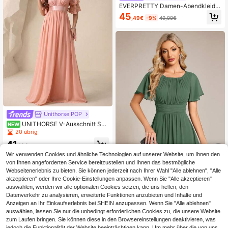
EVERPRETTY Damen-Abendkleid i
n großen Größen, figurbetont, einfar
45
,49€
-9%
49,99€
big, gerafft, mit V-Ausschnitt und Rü
schenärmeln, weiß, elegant, Brautju
ngfernkleid, Hochzeitskleid, Brautkl
eid für Frühling, Party und Herbst
Unithorse POP
UNITHORSE V-Ausschnitt Spit
NEW
ze Laternärmel Chiffon Maxikleid m
20 übrig
it ausgestelltem Saum
41
,18€
Wir verwenden Cookies und ähnliche Technologien auf unserer Website, um Ihnen den
von Ihnen angeforderten Service bereitzustellen und Ihnen das bestmögliche
23
Webseitenerlebnis zu bieten. Sie können jederzeit nach Ihrer Wahl "Alle ablehnen", "Alle
akzeptieren" oder Ihre Cookie-Einstellungen anpassen. Wenn Sie "Alle akzeptieren"
#Sommerlich elegant
auswählen, werden wir alle optionalen Cookies setzen, die uns helfen, den
Elegantes Damen-Bra
EU Warehouse
Datenverkehr zu analysieren, erweiterte Funktionen anzubieten und Inhalte und
utjungfernkleid aus Chiffon in Grün
64
Anzeigen an Ihr Einkaufserlebnis bei SHEIN anzupassen. Wenn Sie "Alle ablehnen"
,49€
mit Rüschenärmeln für Frühling und
auswählen, lassen Sie nur die unbedingt erforderlichen Cookies zu, die unsere Website
Herbst, formelles Kleid für Hochzeit
zum Laufen bringen. Sie können diese in den Browsereinstellungen deaktivieren, was
sgäste
jedoch die Funktionalität der Website beeinträchtigen kann. Um mehr über die von uns