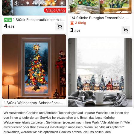
1/4 Stücke Buntglas Fensterfolie, b
1 Stück Fensteraufkleber mit fr
NEW
eidseitiger Druck mit Sonnenblume
3 übrig
ostigen Weihnachtsbäumen, Schne
4
n und Tulpen Blumen Statische Haft
,68€
eflocken, Sternen und "Merry Christ
3
ung Nicht-Klebend Dekorative Fen
,82€
mas"-Text, angeordnet um einen ze
sterbild für Zuhause Wohnzimmer S
ntralen Gruß, statisch haftende Foli
chlafzimmer Küche Glastür Orname
e, nicht klebend, abnehmbar, wiede
nt
rverwendbar, ohne Kleberückständ
e, doppelseitige Sicht, elegante Gla
sdekoration
1 Stück Weihnachts-Schneeflocke
n Fensterfolie, Vinyl Glasoberfläche
3 übrig
n Brechungsdekor - wiederverwen
Wir verwenden Cookies und ähnliche Technologien auf unserer Website, um Ihnen den
7
dbar für Heim- und Bürodekoration,
,40€
von Ihnen angeforderten Service bereitzustellen und Ihnen das bestmögliche
entfernbarer Sichtschutz, Weihnach
Webseitenerlebnis zu bieten. Sie können jederzeit nach Ihrer Wahl "Alle ablehnen", "Alle
tsfensteraufkleber Weihnachtsdeko
akzeptieren" oder Ihre Cookie-Einstellungen anpassen. Wenn Sie "Alle akzeptieren"
ration XMAS Deko Weihnachtsbau
1 Stück Weihnachts-Fensteraufkleb
m Geschenkdekoration Weihnachte
er, Weihnachts-Winter-Szene Fenst
auswählen, werden wir alle optionalen Cookies setzen, die uns helfen, den