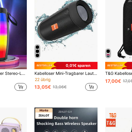
0,01€ sparen
Tragbarer kabelloser Stereo-Lautsprecher für den Außenbereich, wasserdichtes Design, TWS Stereo Bass unterstützt, Speicherkarte/USB-Stick, Verbindung mit Smartphone/Tablet, LED Farblichter, kabelloser Bluetooth-Musiklautsprecher
Kabelloser Mini-Tragbarer Lautsprecher mit Dual-Lautsprecher und Dual-Membran, wasserdicht, stoßfest, kreativer Outdoor-Lautsprecher, kabelloser Lautsprecher, Geschenk-Lautsprecher, Mehrzweck-Bluetooth-Lautsprecher
22 übrig
17,00€
17,0
13,05€
13,06€