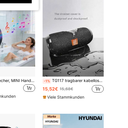
Duschlautsprecher, MINI Handy kabelloser Lautsprecher, Elektronikgeschenke Mini tragbarer Lautsprecher mit Saugnapf und Mikrofon für Badezimmer
TG117 tragbarer kabelloser Outdoor-Lautsprecher, unterstützt TF-Karte, UKW-Radio und AUX-Eingang, Schwarz 1200mAh
-1%
15,52€
15,68€
mmkunden
Viele Stammkunden