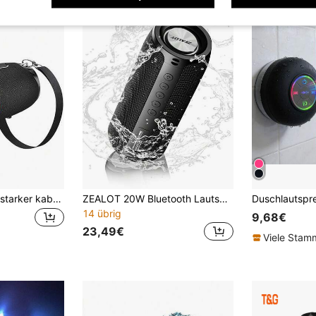
T&G 10W leistungsstarker kabelloser tragbarer Outdoor Bluetooth Subwoofer, wasserdicht und staubgeschützt mit Tragschlaufe, zum Tragen in der Hand oder mit Schultergurt, unterstützt Audio-Ausgabe, USB-Karte, eingebauter wiederaufladbarer Akku
ZEALOT 20W Bluetooth Lautsprecher, tragbarer Outdoor-Subwoofer-Lautsprecher, IPX5 wasserdicht, kabelloser Lautsprecher, Dual-Geräte-Kopplung, 1800mAh Akku, 6 Stunden Spielzeit, lauter Stereo-Sound, kraftvoller Bass
14 übrig
9,68€
23,49€
Viele Sta