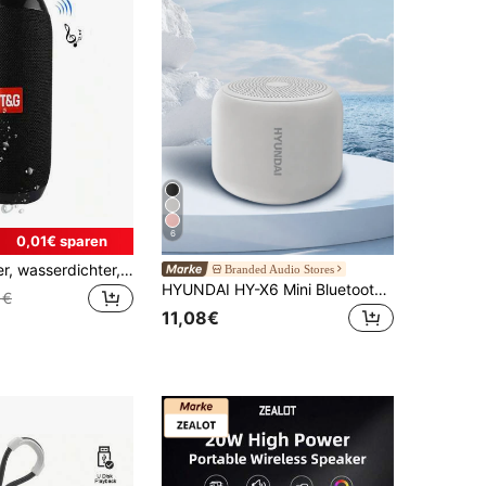
6
0,01€ sparen
T&G Kabelloser, wasserdichter, tragbarer Subwoofer-Lautsprecher TG117 für den Einsatz Outdoor, schockfest, Outdoor-Lautsprecher, wasserdicht, unterstützt TF-Karte, FM-Radio, multifunktional beim Radfahren
Branded Audio Stores
HYUNDAI HY-X6 Mini Bluetooth Lautsprecher, HIFI Stereo Hochwertige Klangqualität, Lange Akkulaufzeit, Tragbarer Outdoor Wasserdichter Kabelloser Lautsprecher, Geeignet für Smartphones, Laptops, Tablets
1€
11,08€