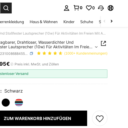
0
0
ess Enter to select.
errenkleidung
Haus & Wohnen
Kinder
Schuhe
Schmuck & Acces
T&G Tragbarer, Drahtloser, Wasserdichter Und Stoßfester Lautsprecher (10w) Für Aktivitäten Im Freien Mit Aufhängegurt, Karten/usb-wiedergabe, Audio-ausgabe Und Integriertem Lithium-akku Für Verbesserten Bass
agbarer, Drahtloser, Wasserdichter Und
ster Lautsprecher (10w) Für Aktivitäten Im Freien
fhängegurt, Karten/usb-wiedergabe, Audio-
SKU: se2310086884553512
(1000+ Kundenmeinungen)
e Und Integriertem Lithium-akku Für
serten Bass
,95€
ICE AND AVAILABILITY
Preis inkl. MwSt. und Zöllen
stenloser Versand
:
Schwarz
ZUM WARENKORB HINZUFÜGEN