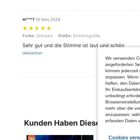
m***1
10 Nov,2024
Farbe: Schwarz, Größe: Einheitsgröße
Farbe:
Schwarz
Größe:
Einheitsgröße
Sehr gut und die Stimme ist laut und schön
übersetzen
Wir verwenden Co
angeforderten Ser
können jederzeit 
anpassen. Wenn Si
helfen, den Date
Mehr Bewertung
Ihr Einkaufserle
unbedingt erford
Browsereinstellun
mehr über die vo
anzupassen, wähle
erfassten Daten 
Kunden Haben Diese Artikel A
Cookies verw