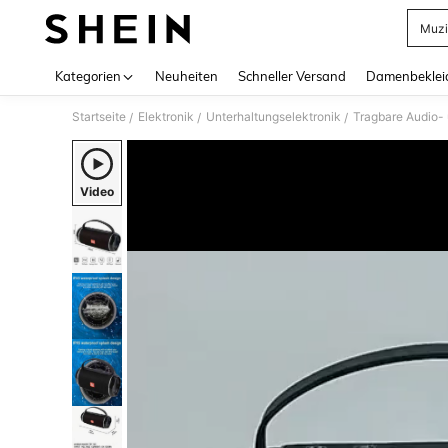
Muzi
Use up 
Kategorien
Neuheiten
Schneller Versand
Damenbeklei
Startseite
Elektronik
Unterhaltungselektronik
Tragbare Audio-
/
/
/
Video