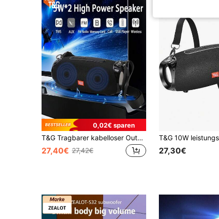
0,02€ sparen
T&G Tragbarer kabelloser Outdoor-Bluetooth-Lautsprecher mit TWS-Stereo-Kopplung, TF-Karte, USB-Flash-Laufwerk, AUX-Audioausgang, FM-Multifunktionswiedergabe und Trageschlaufe für Hand- und Schultertragung im Dual-Modus
27,40€
27,30€
27,42€