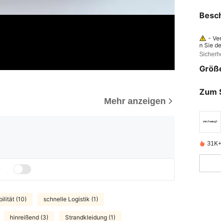
Besc
- Ve
n Sie d
Sicherh
- De
führen.
Größ
wie das
verursa
uftdruc
gkeiten
Zum 
Mehr anzeigen
31K+ 
lität (10)
schnelle Logistik (1)
hinreißend (3)
Strandkleidung (1)