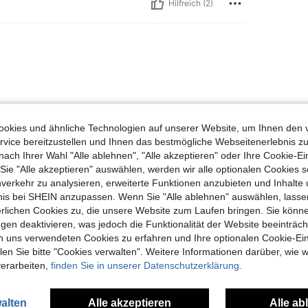
Hilfreich (2)
okies und ähnliche Technologien auf unserer Website, um Ihnen den 
vice bereitzustellen und Ihnen das bestmögliche Webseitenerlebnis zu
Hilfreich (1)
nach Ihrer Wahl "Alle ablehnen", "Alle akzeptieren" oder Ihre Cookie-Ei
e "Alle akzeptieren" auswählen, werden wir alle optionalen Cookies s
nverkehr zu analysieren, erweiterte Funktionen anzubieten und Inhalte
en Ansehen
bnis bei SHEIN anzupassen. Wenn Sie "Alle ablehnen" auswählen, lassen
erlichen Cookies zu, die unsere Website zum Laufen bringen. Sie könne
gen deaktivieren, was jedoch die Funktionalität der Website beeinträc
n uns verwendeten Cookies zu erfahren und Ihre optionalen Cookie-Ei
n Sie bitte "Cookies verwalten". Weitere Informationen darüber, wie w
verarbeiten,
finden Sie in unserer Datenschutzerklärung.
uch Angeschaut
alten
Alle akzeptieren
Alle ab