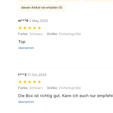
diesen Artikel nie erhalten (5)
m***0
2 May,2025
Farbe: Schwarz, Größe: Einheitsgröße
Farbe:
Schwarz
Größe:
Einheitsgröße
Top
übersetzen
t***2
11 Oct,2024
Farbe: Schwarz, Größe: Einheitsgröße
Farbe:
Schwarz
Größe:
Einheitsgröße
Die Box ist richtig gut. Kann ich euch nur empfeh
übersetzen