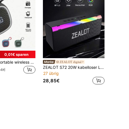
0,01€ sparen
T&G TG659 Portable wireless Subwoofer - Ultra tragbares Design mit kabelloser Konnektivität, Mini-Größe, True Wireless Stereo, HIFI-Lautsprecher, TF-Kartensupport und eingebautem Radio - Fortgeschrittene Soundbox mit endlosem Entertainment
ZEALOT digital
ZEALOT S72 20W kabelloser Lautsprecher, tragbarer Outdoor-Lautsprecher mit Dual-Subwoofer, Stereo-Kopplung, unterstützt SD/USB/AUX/Bluetooth, hochwertiger Heimportabel-Lautsprecher mit großer Kapazität
64€
27 übrig
28,85€