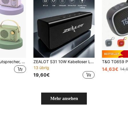
Retro Bluetooth Lautsprecher, kabelloser Mini-Lautsprecher, klarer Stereoklang, tiefer Bass, tragbarer Retro-Lautsprecher, kompatibel mit iPhone, Android-Geräten und Tablets
ZEALOT S31 10W Kabelloser Lautsprecher, tragbarer Bluetooth-Lautsprecher für den Außenbereich, 1800mAh Akku mit bis zu 8 Stunden Spielzeit, kompatibel mit Smartphone/Tablet/TV, unterstützt SD-Karte/USB/AUX-Eingang, Pairing-Funktion, geeignet für Auto/Outdoor/Camping/Strand/Party
13 übrig
14,63€
14,
19,60€
Mehr ansehen