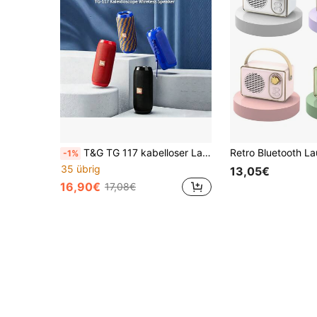
T&G TG 117 kabelloser Lautsprecher mit Subwoofer, Kartenslot, USB, 3D-Surround-Sound, tragbarer Outdoor-Lautsprecher, geflochtene Mesh-Oberfläche, IPX5 wasserdicht, unterstützt USB/TF/FM, unterstützt Audiokabel-Verbindung, wird mit Ladekabel und Audiokabel geliefert, 1200mAh
-1%
35 übrig
13,05€
16,90€
17,08€