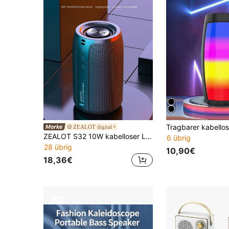
ZEALOT digital
ZEALOT S32 10W kabelloser Lautsprecher mit RGB-Farbbeleuchtung, Kompatibilität mit SD-Karte/USB/AUX-Schnittstellen und Unterstützung für Freisprechfunktion. Ideal für Outdoor-Aktivitäten, Tanzpartys, Familientreffen und Strandpartys
6 übrig
28 übrig
10,90€
18,36€