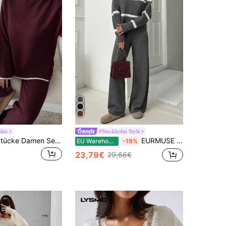
hic
#Stockholm Style
Sunnyshic 2 Stücke Damen Set aus Pullover mit Kontrastbesatz an den Ärmeln und Hose
EURMUSE Damen 2 Stücke Set bestehend aus Strickpullover mit hohem Kragen mit Streifenmuster und kuscheliger Strickpflegehose
EU Warehouse
-19%
23,79€
29,66€