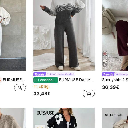
19
#Gemütliche Mode
Sunnys
EURMUSE Damen Zweiteiler aus einfarbigem Pullover mit Blumenmuster und rundem Ausschnitt mit Drop-Shoulder sowie Sweathose
EURMUSE Damen Set mit weitem Rundhals gestreiftem Strickpullover und gemütlicher Strickpullover-Hose, 2 Stücke
%
EU Warehouse
11 übrig
36,39€
33,43€