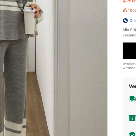
25 ü
100
Grö
Alle Gr
versend
Verdien
werden
Ve