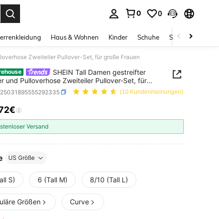
0
0
ess Enter to select.
errenkleidung
Haus & Wohnen
Kinder
Schuhe
Schmuck & Acces
loverhose Zweiteiler Pullover-Set, für große Frauen
SHEIN Tall Damen gestreifter
rehouse
er und Pulloverhose Zweiteiler Pullover-Set, für
Frauen
z25031895555292335
(10 Kundenmeinungen)
,72€
ICE AND AVAILABILITY
stenloser Versand
e
US Größe
all S)
6 (Tall M)
8/10 (Tall L)
uläre Größen
Curve