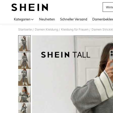
Wint
Use up 
Kategorien
Neuheiten
Schneller Versand
Damenbeklei
Startseite
Damen Kleidung
Kleidung für Frauen
Damen Strickk
/
/
/