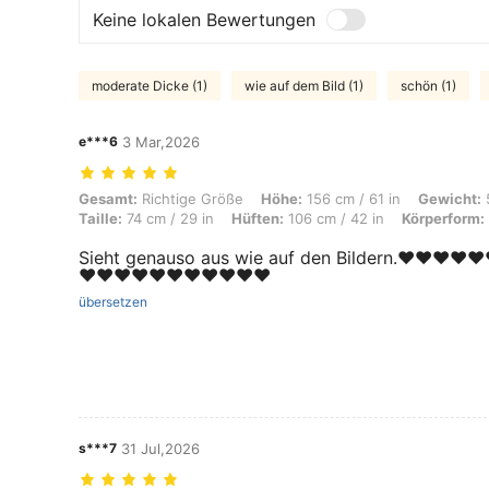
Keine lokalen Bewertungen
moderate Dicke (1)
wie auf dem Bild (1)
schön (1)
e***6
3 Mar,2026
Gesamt: Richtige Größe, Höhe: 156 cm / 61 in, Gewicht: 50 kg / 110 lb
Gesamt:
Richtige Größe
Höhe:
156 cm / 61 in
Gewicht:
5
Taille:
74 cm / 29 in
Hüften:
106 cm / 42 in
Körperform:
Sieht genauso aus wie auf den Bildern.❤️❤️❤️❤️❤️
❤️❤️❤️❤️❤️❤️❤️❤️❤️❤️❤️
übersetzen
s***7
31 Jul,2026