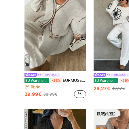
EURMUSE
EURMUSE
EURMUSE Damen Beige Zweiteiler Loungewear Set mit V-Ausschnitt Knopfleiste Oberteil und High-Waist Hose, braune Kontrastdetails
EU Warehouse
-23%
EU Warehouse
-29
25 übrig
28,27€
40,17€
29,99€
38,99€