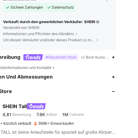
Sichere Zahlungen
Datenschutz
Verkauft durch den gewerblichen Verkäufer: SHEIN
Versendet von SHEIN
Informationen und Pflichten des Händlers
Um diesen Verkäufer und/oder dieses Produkt zu melden
hreibung
#Stockholm Style
U-Boot Ausschnitt,Kontrastbindu
eitsinformationen und Kontakte
4,81
7.8K
1M
en Und Abmessungen
Store
4,81
7.8K
1M
SHEIN Tall
4,81
7.8K
1M
Bewertung
Artikel
Follower
m***i
bezahlt
Vor 1 Tag
+ Kürzlich verkauft
999K+ Erneut kaufen
4,81
7.8K
1M
SHEIN TALL ist deine Anlaufstelle für speziell auf große Körpergrößen zugeschnittene Mode.