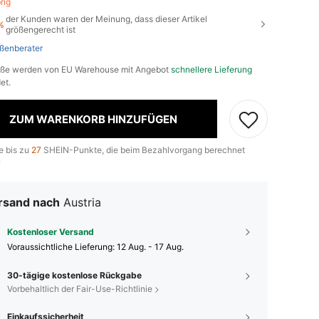
brig
der Kunden waren der Meinung, dass dieser Artikel
%
größengerecht ist
ßenberater
öße werden von EU Warehouse mit Angebot
schnellere Lieferung
et.
ZUM WARENKORB HINZUFÜGEN
e bis zu
27
SHEIN-Punkte, die beim Bezahlvorgang berechnet
.
rsand nach
Austria
Kostenloser Versand
Voraussichtliche Lieferung:
12 Aug. - 17 Aug.
30-tägige kostenlose Rückgabe
Vorbehaltlich der Fair-Use-Richtlinie
Einkaufssicherheit