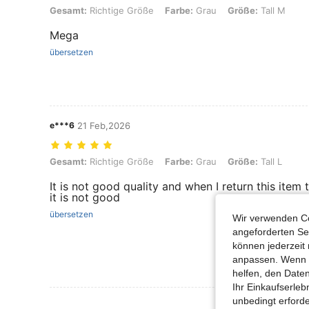
Gesamt: Richtige Größe, Farbe: Grau, Größe: Tall M
Gesamt:
Richtige Größe
Farbe:
Grau
Größe:
Tall M
Mega
übersetzen
e***6
21 Feb,2026
Gesamt: Richtige Größe, Farbe: Grau, Größe: Tall L
Gesamt:
Richtige Größe
Farbe:
Grau
Größe:
Tall L
It is not good quality and when I return this ite
it is not good
übersetzen
Wir verwenden Co
angeforderten Ser
können jederzeit 
anpassen. Wenn Si
helfen, den Date
Ihr Einkaufserle
unbedingt erford
Mehr Bewertung