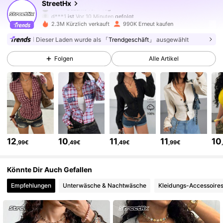
StreetHx
d***1
ist
Vor 10 Minuten
gefolgt
2.3M Kürzlich verkauft
990K Erneut kaufen
521K Follower
4,79
Dieser Laden wurde als
「Trendgeschäft」
ausgewählt
Folgen
Alle Artikel
521K Follower
4,79
521K Follower
4,79
521K Follower
4,79
12
10
11
11
10
,99€
,49€
,49€
,99€
521K Follower
4,79
Könnte Dir Auch Gefallen
Empfehlungen
Unterwäsche & Nachtwäsche
Kleidungs-Accessoire
521K Follower
4,79