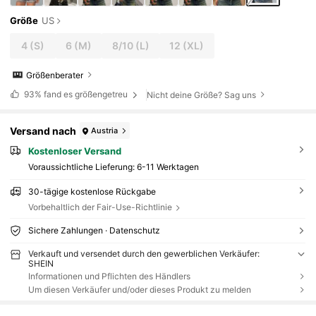
Größe
US
4
(S)
6
(M)
8/10
(L)
12
(XL)
Größenberater
93%
fand es größengetreu
Nicht deine Größe? Sag uns
Versand nach
Austria
Kostenloser Versand
Voraussichtliche Lieferung:
6-11 Werktagen
30-tägige kostenlose Rückgabe
Vorbehaltlich der Fair-Use-Richtlinie
Sichere Zahlungen · Datenschutz
Verkauft und versendet durch den gewerblichen Verkäufer:
SHEIN
Informationen und Pflichten des Händlers
Um diesen Verkäufer und/oder dieses Produkt zu melden