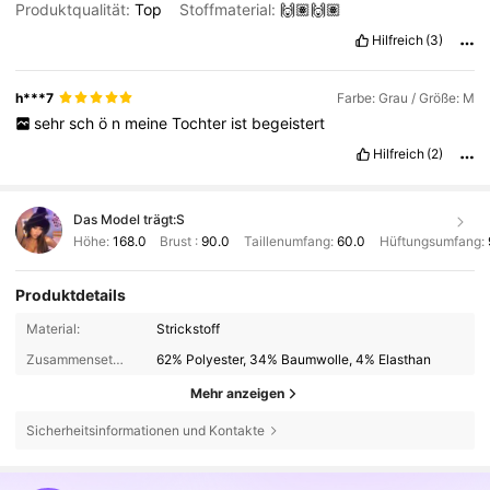
Produktqualität:
Top
Stoffmaterial:
🙌🏽🙌🏽
Hilfreich
(3)
h***7
Farbe: Grau / Größe: M
sehr
sch
ö
n
meine
Tochter
ist
begeistert
Hilfreich
(2)
Das Model trägt:
S
Höhe:
168.0
Brust :
90.0
Taillenumfang:
60.0
Hüftungsumfang:
Produktdetails
Material:
Strickstoff
Zusammensetzung:
62% Polyester, 34% Baumwolle, 4% Elasthan
Mehr anzeigen
Sicherheitsinformationen und Kontakte
521K Follower
4,79