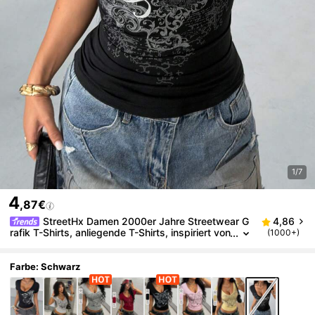
1/7
4
,87€
StreetHx Damen 2000er Jahre Streetwear G
4,86
rafik T-Shirts, anliegende T-Shirts, inspiriert von
(1000+)
der Gothic Subkultur, lässig für Frühling/Herbst
Farbe: Schwarz