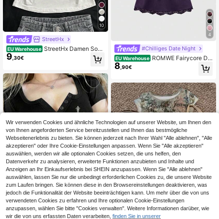
10
4
StreetHx
StreetHx Damen Som
#Chilliges Date Night
EU Warehouse
9
mer V-Ausschnitt Slim Fit T-Shirt mi
ROMWE Fairycore Da
,30€
EU Warehouse
t Vintage Kreuz Blumen Punk Subk
8
men Camisole mit Rosenspitzenmu
,90€
ultur Anime Muster, Kurzarm V-Auss
ster
chnitt
Wir verwenden Cookies und ähnliche Technologien auf unserer Website, um Ihnen den
von Ihnen angeforderten Service bereitzustellen und Ihnen das bestmögliche
Webseitenerlebnis zu bieten. Sie können jederzeit nach Ihrer Wahl "Alle ablehnen", "Alle
akzeptieren" oder Ihre Cookie-Einstellungen anpassen. Wenn Sie "Alle akzeptieren"
auswählen, werden wir alle optionalen Cookies setzen, die uns helfen, den
Datenverkehr zu analysieren, erweiterte Funktionen anzubieten und Inhalte und
Anzeigen an Ihr Einkaufserlebnis bei SHEIN anzupassen. Wenn Sie "Alle ablehnen"
Ähnliche vorrätige Artikel anzeigen
Alle ansehen
auswählen, lassen Sie nur die unbedingt erforderlichen Cookies zu, die unsere Website
zum Laufen bringen. Sie können diese in den Browsereinstellungen deaktivieren, was
jedoch die Funktionalität der Website beeinträchtigen kann. Um mehr über die von uns
verwendeten Cookies zu erfahren und Ihre optionalen Cookie-Einstellungen
anzupassen, wählen Sie bitte "Cookies verwalten". Weitere Informationen darüber, wie
7
wir die von uns erfassten Daten verarbeiten,
finden Sie in unserer