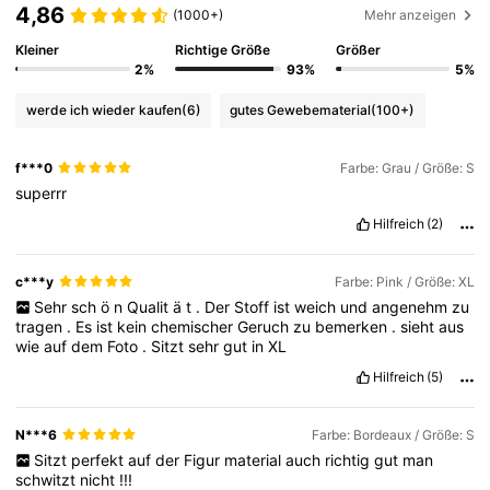
4,86
(1000+)
Mehr anzeigen
Kleiner
Richtige Größe
Größer
2%
93%
5%
werde ich wieder kaufen
(6)
gutes Gewebematerial
(100+)
f***0
Farbe: Grau / Größe: S
superrr
Hilfreich
(2)
c***y
Farbe: Pink / Größe: XL
Sehr
sch
ö
n
Qualit
ä
t
.
Der
Stoff
ist
weich
und
angenehm
zu
tragen
.
Es
ist
kein
chemischer
Geruch
zu
bemerken
.
sieht
aus
wie
auf
dem
Foto
.
Sitzt
sehr
gut
in
XL
Hilfreich
(5)
N***6
Farbe: Bordeaux / Größe: S
Sitzt
perfekt
auf
der
Figur
material
auch
richtig
gut
man
schwitzt
nicht
!!!