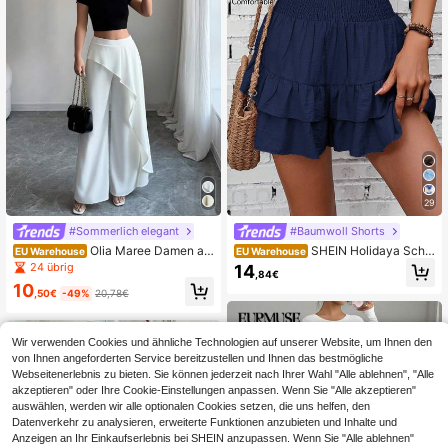
29
#Sommerlich elegant
#Baumwoll Shorts
Olia Maree Damen as
SHEIN Holidaya Schw
EU Warehouse
EU Warehouse
ymmetrische plissierte elegante Url
arzer Skort mit geraffter Taille und g
24 übrig
14
,84€
aubs-Lange Hose
erüschtem Saum für Frauen, 2-in-1
10
Urlaubsmode
,50€
-49%
20,78€
Wir verwenden Cookies und ähnliche Technologien auf unserer Website, um Ihnen den
von Ihnen angeforderten Service bereitzustellen und Ihnen das bestmögliche
Webseitenerlebnis zu bieten. Sie können jederzeit nach Ihrer Wahl "Alle ablehnen", "Alle
akzeptieren" oder Ihre Cookie-Einstellungen anpassen. Wenn Sie "Alle akzeptieren"
auswählen, werden wir alle optionalen Cookies setzen, die uns helfen, den
Datenverkehr zu analysieren, erweiterte Funktionen anzubieten und Inhalte und
Anzeigen an Ihr Einkaufserlebnis bei SHEIN anzupassen. Wenn Sie "Alle ablehnen"