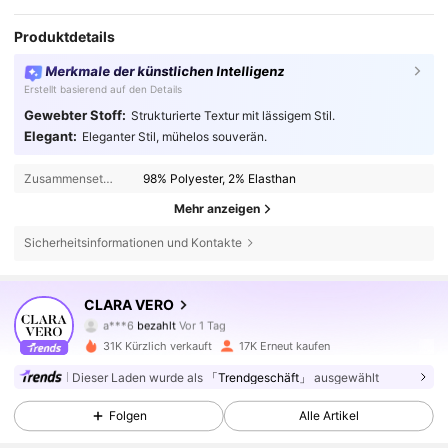
Produktdetails
Merkmale der künstlichen Intelligenz
Erstellt basierend auf den Details
Gewebter Stoff:
Strukturierte Textur mit lässigem Stil.
Elegant:
Eleganter Stil, mühelos souverän.
Zusammensetzung:
98% Polyester, 2% Elasthan
Mehr anzeigen
Sicherheitsinformationen und Kontakte
CLARA VERO
62K Follower
4,71
a***6
bezahlt
Vor 1 Tag
31K Kürzlich verkauft
17K Erneut kaufen
62K Follower
4,71
Dieser Laden wurde als
「Trendgeschäft」
ausgewählt
Folgen
Alle Artikel
62K Follower
4,71