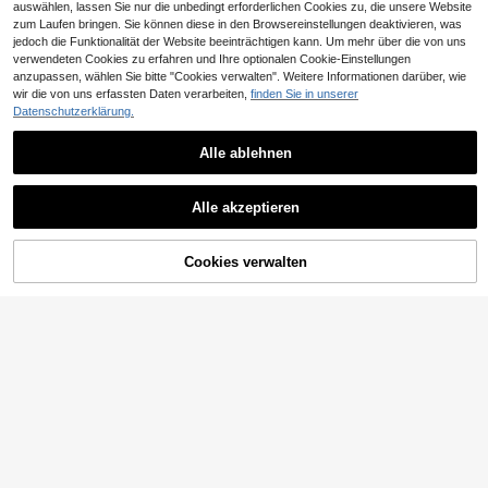
auswählen, lassen Sie nur die unbedingt erforderlichen Cookies zu, die unsere Website
zum Laufen bringen. Sie können diese in den Browsereinstellungen deaktivieren, was
jedoch die Funktionalität der Website beeinträchtigen kann. Um mehr über die von uns
verwendeten Cookies zu erfahren und Ihre optionalen Cookie-Einstellungen
anzupassen, wählen Sie bitte "Cookies verwalten". Weitere Informationen darüber, wie
wir die von uns erfassten Daten verarbeiten,
finden Sie in unserer
Datenschutzerklärung.
Alle ablehnen
EURMUSE
EURMUSE Damen Ho
Breezaya
EU Warehouse
ch Taillierte Plissee Weite Bein Läss
Alle akzeptieren
15
SHEIN Holidaya Dam
EU Warehouse
,04€
ige Hose
en Khaki Reine Baumwolle Shorts
13
,25€
mit Spitzenbesatz, geeignet für Frü
hjahrs-/Sommerausflüge und Verab
ZUM WARENKORB
Cookies verwalten
JETZT EINKAUFEN
redungen, Khaki Shorts, Damen Unt
HINZUFÜGEN
erteile, Party Shorts, Damen Strand
mode, Damen Lässig Shorts, Dame
n Urlaubsbekleidung, Sommerurlau
bsbekleidung, Damen Pendlerbekle
idung, Sommer Unterteile, Damen F
rühlingsbekleidung, Damen Winter
Unterteile, Damen Business Formal,
Damen Arbeitskleidung, Damen Ele
gante Shorts, Damen Bürobekleidu
ng