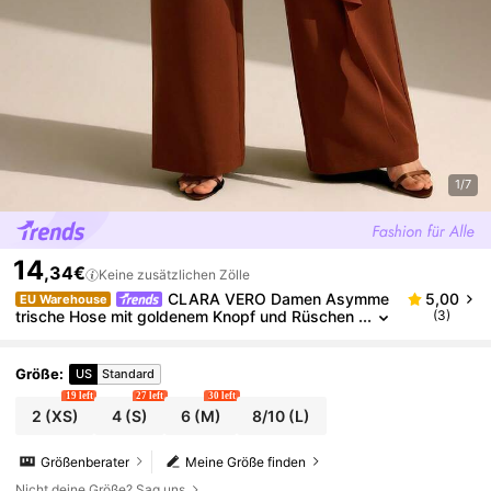
1/7
14
,34€
Keine zusätzlichen Zölle
CLARA VERO Damen Asymme
5,00
EU Warehouse
trische Hose mit goldenem Knopf und Rüschen
(3)
saum, weites Bein
Größe
:
US
Standard
19 left
27 left
30 left
2
(XS)
4
(S)
6
(M)
8/10
(L)
Größenberater
Meine Größe finden
Nicht deine Größe? Sag uns