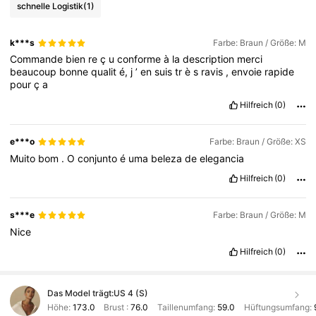
schnelle Logistik
(1)
k***s
Farbe: Braun / Größe: M
Commande
bien
re
ç
u
conforme
à
la
description
merci
beaucoup
bonne
qualit
é,
j
’
en
suis
tr
è
s
ravis
,
envoie
rapide
pour
ç
a
Hilfreich
(0)
e***o
Farbe: Braun / Größe: XS
Muito
bom
.
O
conjunto
é
uma
beleza
de
elegancia
Hilfreich
(0)
s***e
Farbe: Braun / Größe: M
Nice
Hilfreich
(0)
Das Model trägt:
US 4 (S)
Höhe:
173.0
Brust :
76.0
Taillenumfang:
59.0
Hüftungsumfang: