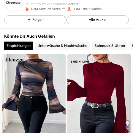
m***5
ist
Vor 1 Stunden
gefolgt
1.2M Kürzlich verkauft
3.1M Erneut kaufen
287K Follower
4,85
Folgen
Alle Artikel
287K Follower
4,85
Könnte Dir Auch Gefallen
Empfehlungen
Unterwäsche & Nachtwäsche
Schmuck & Uhren
287K Follower
4,85
287K Follower
4,85
287K Follower
4,85
287K Follower
4,85
287K Follower
4,85