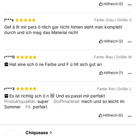
Hilfreich
(2)
i***s
Farbe: Grau / Größe: S
Gef
ä
llt
mir
pers
ö
nlich
gar
nicht
hinten
sieht
man
komplett
durch
und
ich
mag
das
Material
nicht
Hilfreich
(2)
r***0
Farbe: Blau / Größe: M
Hat
eine
sch
ö
ne
Farbe
und
F
ü
hlt
sich
gut
an
Hilfreich
(1)
r***3
Farbe: Rot / Größe: L
Es
ist
richtig
sch
ö
n
😻
Und
es
passt
mir
perfekt
Produktqualität:
super
Stoffmaterial:
mech
und
so
leicht
im
Sommer
Fit:
perfekt
Hilfreich
(0)
287K Follower
4,85
Chiquease