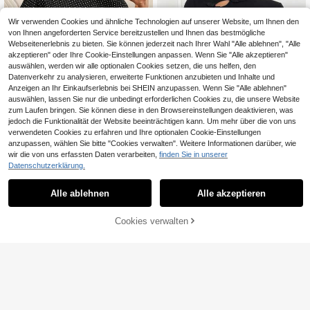
Wir verwenden Cookies und ähnliche Technologien auf unserer Website, um Ihnen den
von Ihnen angeforderten Service bereitzustellen und Ihnen das bestmögliche
Webseitenerlebnis zu bieten. Sie können jederzeit nach Ihrer Wahl "Alle ablehnen", "Alle
akzeptieren" oder Ihre Cookie-Einstellungen anpassen. Wenn Sie "Alle akzeptieren"
auswählen, werden wir alle optionalen Cookies setzen, die uns helfen, den
Datenverkehr zu analysieren, erweiterte Funktionen anzubieten und Inhalte und
Anzeigen an Ihr Einkaufserlebnis bei SHEIN anzupassen. Wenn Sie "Alle ablehnen"
Ähnliche vorrätige Artikel anzeigen
Alle ansehen
auswählen, lassen Sie nur die unbedingt erforderlichen Cookies zu, die unsere Website
zum Laufen bringen. Sie können diese in den Browsereinstellungen deaktivieren, was
jedoch die Funktionalität der Website beeinträchtigen kann. Um mehr über die von uns
verwendeten Cookies zu erfahren und Ihre optionalen Cookie-Einstellungen
anzupassen, wählen Sie bitte "Cookies verwalten". Weitere Informationen darüber, wie
wir die von uns erfassten Daten verarbeiten,
finden Sie in unserer
#Arbeitsoberteile
Datenschutzerklärung.
SHEIN Privé Damen L
BamGleam Damen Po
EU Warehouse
EU Warehouse
angarm T-shirt Im Chinesischen Kn
lka Punkt Muster asymmetrische A
9
10
,89€
-1%
9,99€
,49€
oten Design
Alle ablehnen
Alle akzeptieren
usschnitt Bluse
Sorry, dieses Produkt ist ausverkauft.
Cookies verwalten
AUSVERKAUFT