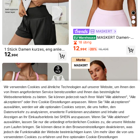
MASKERT
MASKERT Damen-Ta
EU Warehouse
nktop, Sport-Weste, Yoga-Anzug-
18 übrig
Weste, eng anliegende Lauf- und Tr
12
1 Stück Damen kurzes, eng anliege
,99€
-20%
16,40€
#Schicker Radeln
ainingsweste, hoch-elastische Fitn
12
ndes Nylon Racerback Trägershirt
ess-Weste, bequem und hautfreund
,99€
NcmRyu 1 Stück Damen Rundhals
Slayform
mit abnehmbarem gepolstertem B
lich
Criss-Cross Rücken Elastisch Sport
27 übrig
Slayform Slayform Da
H, schlankend, geeignet für Frühlin
EU Warehouse
Tank Top
14
10
men einfarbige Sportshorts mit hoh
g/Sommer Weiß Sport
,07€
-10%
15,74€
,99€
er Taille und Kreuzdetail, Schweißs
horts, Fitnesshorts, Bikershorts
Wir verwenden Cookies und ähnliche Technologien auf unserer Website, um Ihnen den
von Ihnen angeforderten Service bereitzustellen und Ihnen das bestmögliche
Webseitenerlebnis zu bieten. Sie können jederzeit nach Ihrer Wahl "Alle ablehnen", "Alle
akzeptieren" oder Ihre Cookie-Einstellungen anpassen. Wenn Sie "Alle akzeptieren"
auswählen, werden wir alle optionalen Cookies setzen, die uns helfen, den
Datenverkehr zu analysieren, erweiterte Funktionen anzubieten und Inhalte und
Anzeigen an Ihr Einkaufserlebnis bei SHEIN anzupassen. Wenn Sie "Alle ablehnen"
auswählen, lassen Sie nur die unbedingt erforderlichen Cookies zu, die unsere Website
zum Laufen bringen. Sie können diese in den Browsereinstellungen deaktivieren, was
jedoch die Funktionalität der Website beeinträchtigen kann. Um mehr über die von uns
verwendeten Cookies zu erfahren und Ihre optionalen Cookie-Einstellungen
Ähnliche vorrätige Artikel anzeigen
Alle ansehen