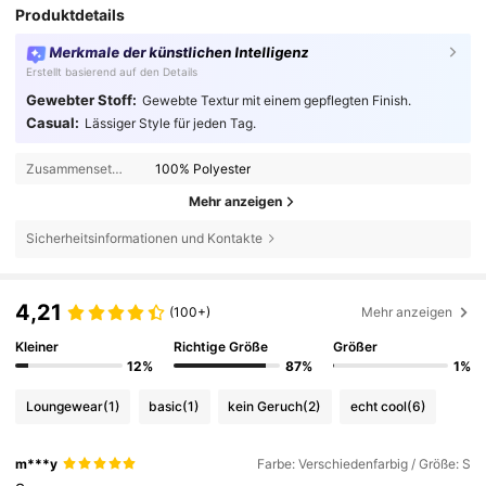
Produktdetails
Merkmale der künstlichen Intelligenz
Erstellt basierend auf den Details
Gewebter Stoff:
Gewebte Textur mit einem gepflegten Finish.
Casual:
Lässiger Style für jeden Tag.
Zusammensetzung:
100% Polyester
Mehr anzeigen
Sicherheitsinformationen und Kontakte
4,21
(100+)
Mehr anzeigen
Kleiner
Richtige Größe
Größer
12%
87%
1%
Loungewear
(1)
basic
(1)
kein Geruch
(2)
echt cool
(6)
m***y
Farbe: Verschiedenfarbig / Größe: S