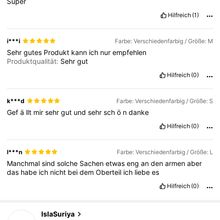
Super
Hilfreich
(1)
i***i
Farbe: Verschiedenfarbig / Größe: M
Sehr
gutes
Produkt
kann
ich
nur
empfehlen
Produktqualität:
Sehr
gut
Hilfreich
(0)
k***d
Farbe: Verschiedenfarbig / Größe: S
Gef
ä
llt
mir
sehr
gut
und
sehr
sch
ö
n
danke
Hilfreich
(0)
l***n
Farbe: Verschiedenfarbig / Größe: L
Manchmal
sind
solche
Sachen
etwas
eng
an
den
armen
aber
das
habe
ich
nicht
bei
dem
Oberteil
ich
liebe
es
Hilfreich
(0)
20K Follower
4,47
IslaSuriya
m***a
bezahlt
Vor 10 Stunden