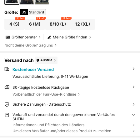
Größe
:
US
Standard
12 left
23 left
18 left
4
(S)
6
(M)
8/10
(L)
12
(XL)
Größenberater
Meine Größe finden
Nicht deine Größe? Sag uns
Versand nach
Austria
Kostenloser Versand
Voraussichtliche Lieferung:
6-11 Werktagen
30-tägige kostenlose Rückgabe
Vorbehaltlich der Fair-Use-Richtlinie
Sichere Zahlungen · Datenschutz
Verkauft und versendet durch den gewerblichen Verkäufer:
SHEIN
Informationen und Pflichten des Händlers
Um diesen Verkäufer und/oder dieses Produkt zu melden