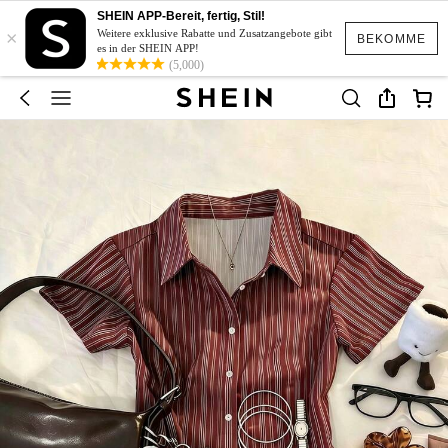
SHEIN APP-Bereit, fertig, Stil!
×
Weitere exklusive Rabatte und Zusatzangebote gibt
BEKOMME
es in der SHEIN APP!
(5,000)