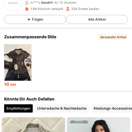
l***a
ist
Vor 4 Stunden
gefolgt
1.1M Kürzlich verkauft
25K Erneut kaufen
20K Follower
4,47
Folgen
Alle Artikel
20K Follower
4,47
Zusammenpassende Stile
Verwandte Artikel
20K Follower
4,47
20K Follower
4,47
10
,39€
20K Follower
4,47
Könnte Dir Auch Gefallen
Empfehlungen
Unterwäsche & Nachtwäsche
Kleidungs-Accessoire
20K Follower
4,47
20K Follower
4,47