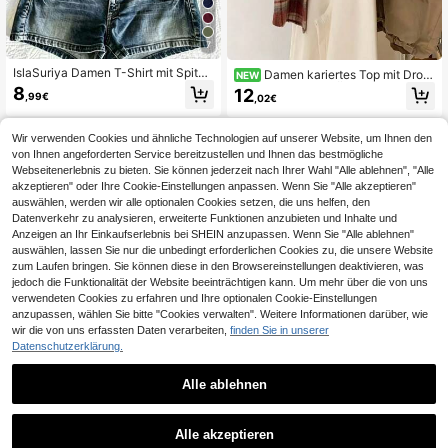
7
IslaSuriya Damen T-Shirt mit Spitze
Damen kariertes Top mit Drop
NEW
n-Patchwork, plissiert, lässig, vielse
-Shoulder, langen Ärmeln, Polyeste
8
12
,99€
,02€
itig für den Alltag
r, Hemdkragen, mit Taschen, regulär
e Länge, lässiges modisches Top
Wir verwenden Cookies und ähnliche Technologien auf unserer Website, um Ihnen den
von Ihnen angeforderten Service bereitzustellen und Ihnen das bestmögliche
Webseitenerlebnis zu bieten. Sie können jederzeit nach Ihrer Wahl "Alle ablehnen", "Alle
akzeptieren" oder Ihre Cookie-Einstellungen anpassen. Wenn Sie "Alle akzeptieren"
auswählen, werden wir alle optionalen Cookies setzen, die uns helfen, den
Datenverkehr zu analysieren, erweiterte Funktionen anzubieten und Inhalte und
Anzeigen an Ihr Einkaufserlebnis bei SHEIN anzupassen. Wenn Sie "Alle ablehnen"
auswählen, lassen Sie nur die unbedingt erforderlichen Cookies zu, die unsere Website
zum Laufen bringen. Sie können diese in den Browsereinstellungen deaktivieren, was
jedoch die Funktionalität der Website beeinträchtigen kann. Um mehr über die von uns
verwendeten Cookies zu erfahren und Ihre optionalen Cookie-Einstellungen
anzupassen, wählen Sie bitte "Cookies verwalten". Weitere Informationen darüber, wie
wir die von uns erfassten Daten verarbeiten,
finden Sie in unserer
Datenschutzerklärung.
13
Alle ablehnen
15
0,18€ sparen
IslaSuriya Damen Wei
EU Warehouse
SuriyaCove
Alle akzeptieren
ßes Tinte Muster Figurbetontes Kur
#5 Bestseller
in Grafik Basic-T-Shirts
SuriyaCove Lässiges
EU Warehouse