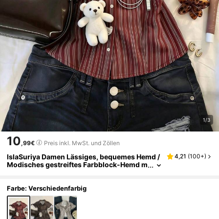
1/3
10
,99€
Preis inkl. MwSt. und Zöllen
IslaSuriya Damen Lässiges, bequemes Hemd /
4,21
(
100+
)
Modisches gestreiftes Farbblock-Hemd m
it Einzelschnalle / Lässiger Stil / Alltäglich
es Tragen / Sommer
Farbe: Verschiedenfarbig