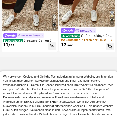
31
9
Breezaya
#Tunnelzughose
SHEIN Holidaya Dam
EU Warehouse
en Sommer Neue Baumwolle Leine
#2 Bestseller
in Farbblock Frauen Shorts
Breezaya Damen Ski
EU Warehouse
n Lässig Kordelzug Umgeschlagene
11
13
nny Jeans Hose aus strukturiertem
,99€
,99€
r Saum Shorts, mit Baumwolle Leine
Denim Blau für Frühling Sommer
n strukturiertem Gewebe, kombinier
t mit elastischem Taillenzug Design
und umgeschlagenem Saum Detail
s, für einen entspannten aber stilvol
len Look, geeignet für tägliche Ausfl
üge, Urlaub oder leichte Lässig Anlä
sse, ein vielseitiges Teil in der Kate
gorie Lässig Kordelzug Shorts, eleg
Wir verwenden Cookies und ähnliche Technologien auf unserer Website, um Ihnen den
ante Hose in Khaki Farbe und weite
von Ihnen angeforderten Service bereitzustellen und Ihnen das bestmögliche
Schlankheits Hosen.
Webseitenerlebnis zu bieten. Sie können jederzeit nach Ihrer Wahl "Alle ablehnen", "Alle
akzeptieren" oder Ihre Cookie-Einstellungen anpassen. Wenn Sie "Alle akzeptieren"
auswählen, werden wir alle optionalen Cookies setzen, die uns helfen, den
Datenverkehr zu analysieren, erweiterte Funktionen anzubieten und Inhalte und
Anzeigen an Ihr Einkaufserlebnis bei SHEIN anzupassen. Wenn Sie "Alle ablehnen"
auswählen, lassen Sie nur die unbedingt erforderlichen Cookies zu, die unsere Website
zum Laufen bringen. Sie können diese in den Browsereinstellungen deaktivieren, was
jedoch die Funktionalität der Website beeinträchtigen kann. Um mehr über die von uns