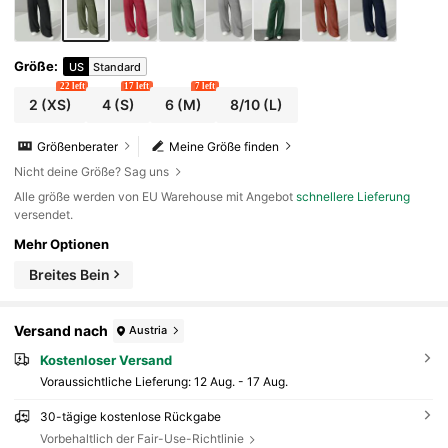
Größe
:
US
Standard
22 left
17 left
7 left
2
(XS)
4
(S)
6
(M)
8/10
(L)
Größenberater
Meine Größe finden
Nicht deine Größe? Sag uns
Alle größe werden von EU Warehouse mit Angebot
schnellere Lieferung
versendet.
Mehr Optionen
Breites Bein
Versand nach
Austria
Kostenloser Versand
Voraussichtliche Lieferung:
12 Aug. - 17 Aug.
30-tägige kostenlose Rückgabe
Vorbehaltlich der Fair-Use-Richtlinie