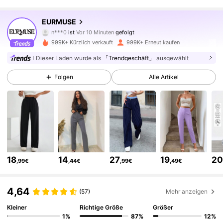
355K Follower
4,75
EURMUSE
n***0
ist
Vor 10 Minuten
gefolgt
Y***a
ist am Durchsuchen
355K Follower
4,75
999K+ Kürzlich verkauft
999K+ Erneut kaufen
Dieser Laden wurde als
「Trendgeschäft」
ausgewählt
355K Follower
4,75
Folgen
Alle Artikel
355K Follower
4,75
355K Follower
4,75
18
14
27
19
2
,99€
,44€
,99€
,49€
355K Follower
4,75
4,64
(57)
Mehr anzeigen
355K Follower
4,75
Kleiner
Richtige Größe
Größer
1%
87%
12%