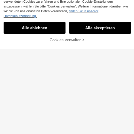
verwendeten Cookies zu erfahren und Ihre optionalen Cookie-Einstellungen
anzupassen, wählen Sie bitte "Cookies verwalten". Weitere Informationen darüber, wie
wir die von uns erfassten Daten verarbeiten,
finden Sie in unserer
Datenschutzerklärung.
Alle ablehnen
Alle akzeptieren
ZUM WARENKORB
Cookies verwalten
JETZT EINKAUFEN
HINZUFÜGEN