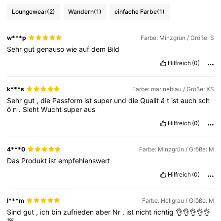
Loungewear
(2)
Wandern
(1)
einfache Farbe
(1)
355K Follower
4,75
w***p
Farbe: Minzgrün / Größe: S
Sehr
gut
genauso
wie
auf
dem
Bild
355K Follower
4,75
Hilfreich
(0)
355K Follower
4,75
k***s
Farbe: marineblau / Größe: XS
Sehr
gut
,
die
Passform
ist
super
und
die
Qualit
ä
t
ist
auch
sch
ö
n
.
Sieht
Wucht
super
aus
355K Follower
4,75
Hilfreich
(0)
4***0
Farbe: Minzgrün / Größe: M
Das
Produkt
ist
empfehlenswert
Hilfreich
(0)
l***m
Farbe: Hellgrau / Größe: M
Sind
gut
,
ich
bin
zufrieden
aber
Nr
.
ist
nicht
richtig
👌👌👌👌👌
💯