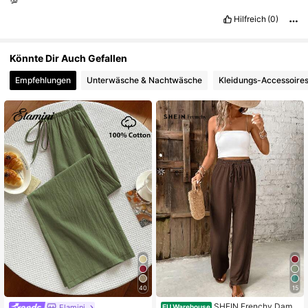
Hilfreich
(0)
Könnte Dir Auch Gefallen
Empfehlungen
Unterwäsche & Nachtwäsche
Kleidungs-Accessoire
40
15
SHEIN Frenchy Dame
Elamini
EU Warehouse