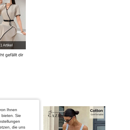
4,80
1.3K
285K
4,80
1.3K
285K
1 Artikel
4,80
1.3K
285K
cht gefällt dir
4,80
1.3K
285K
von Ihnen
 bieten. Sie
nstellungen
etzen, die uns