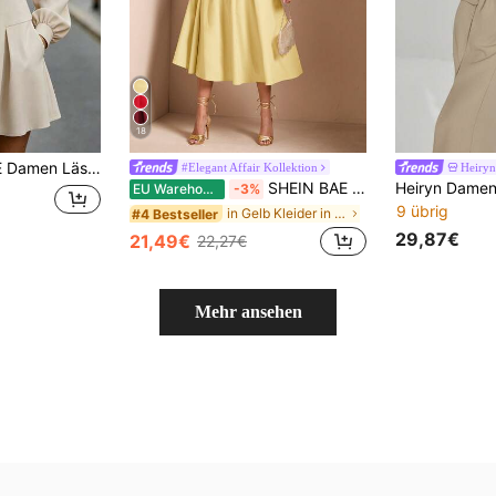
18
n Herbst/Winter Kleid, Elegantes Damenkleid, Damen Pendler Outfit, Damen formelles Kleid
#Elegant Affair Kollektion
Heiryn
SHEIN BAE Elegantes ärmeloses langes Ballonkleid für Damen, geeignet für tägliche Dates, Ausflüge, Nachtclubs, Partys und Veranstaltungen im Herbst
EU Warehouse
-3%
9 übrig
in Gelb Kleider in mittlerer Länge
#4 Bestseller
29,87€
21,49€
22,27€
Mehr ansehen