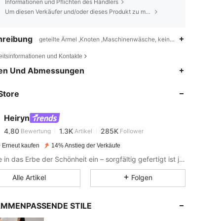
Informationen und Pflichten des Händlers
Um diesen Verkäufer und/oder dieses Produkt zu melden
hreibung
geteilte Ärmel ,Knoten ,Maschinenwäsche, keine chemische Rein
eitsinformationen und Kontakte
en Und Abmessungen
4,80
1.3K
285K
Store
4,80
1.3K
285K
Heiryn
4,80
1.3K
285K
Bewertung
Artikel
Follower
 Erneut kaufen
14% Anstieg der Verkäufe
Tauche in das Erbe der Schönheit ein – sorgfältig gefertigt ist jedes Stück ein Beweis für deine Kraft und Haltung.
4,80
1.3K
285K
Alle Artikel
Folgen
4,80
1.3K
285K
MMENPASSENDE STILE
4,80
1.3K
285K