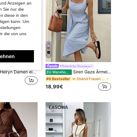
 und Anzeigen an
 Sie nur die
n diese in den
htigen kann. Um
nstellungen
ir die von uns
lehnen
21
deneEleganz
#Natürliche Romanze
eiryn Damen einfarbiges, lässiges, minimalistisches Midi-Kleid, geeignet für Partys und Ausflüge
Siren Gaze Ärmelloses, langes Kleid aus 100 % Baumwolle mit blauen und weißen Streifen, eckigem Ausschnitt und Pariser Chic – perfekt für den Sommerurlaub oder als Alltagskleid für Pendler und Büro.
EU Warehouse
in Strand Frauen Midikleider
#6 Bestseller
18,99€