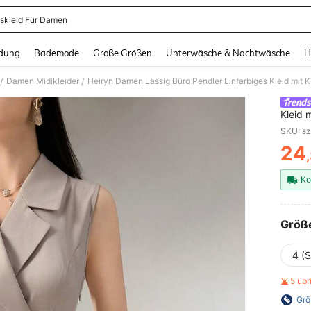
skleid Für Damen
and down arrow keys to navigate search Zuletzt gesucht and Suche und Finde. Pr
dung
Bademode
Große Größen
Unterwäsche & Nachtwäsche
H
Damen Midikleider
Heiryn Damen Lässig Büro Pendler Einfarbiges Kleid mit 
/
/
Kleid 
Somm
SKU: s
24
PR
Ko
Größ
4 (S
5 üb
Grö