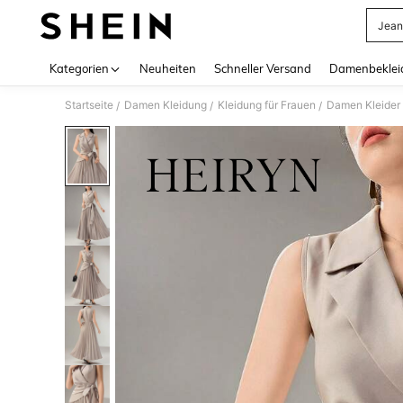
Jean
Use up 
Kategorien
Neuheiten
Schneller Versand
Damenbeklei
Startseite
Damen Kleidung
Kleidung für Frauen
Damen Kleider
/
/
/