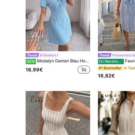
Modelyn
#Sommerlich el
Modelyn Damen Blau Hochgeschnittenes Kurzes Kleid mit Brust-Bindung
Faunlyn Damen Gestreift
NEW
EU Warehouse
#1 Bestseller
16,99€
16,82€