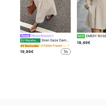
EMERY ROSE Damen Lässig einfarbiges Puffärmel Langarm Minikleid, Aprikosenfarbenes Kleid, Dame
#Riviera Romanze
NEW
Siren Gaze Damen-Kleid in mittlerer Länge, lässig, minimalistisch, Urlaubs-Boho, elegant, romantisch, Vintage, gestreift in Apricot und Khaki, Damen-Pendlerkleid, Damen-Pendleroutfit, Musikfestival, Strandoutfit, Urlaubsoutfit, Damen-Sommeroutfit
EU Warehouse
18,49€
in Falten Frauen Kleider
#3 Bestseller
19,99€