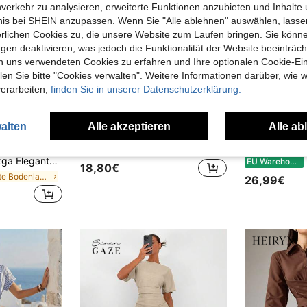
nverkehr zu analysieren, erweiterte Funktionen anzubieten und Inhalte
bnis bei SHEIN anzupassen. Wenn Sie "Alle ablehnen" auswählen, lassen
erlichen Cookies zu, die unsere Website zum Laufen bringen. Sie könne
gen deaktivieren, was jedoch die Funktionalität der Website beeinträc
n uns verwendeten Cookies zu erfahren und Ihre optionalen Cookie-Ei
n Sie bitte "Cookies verwalten". Weitere Informationen darüber, wie w
verarbeiten,
finden Sie in unserer Datenschutzerklärung.
alten
Alle akzeptieren
Alle ab
25
SHEIN LUNE Lässiges einfarbiges Kleid mit Taillengürtel
eid
#Beschei
EU Warehouse
 Blumenkleid für Pendeln & Inselurlaub
H
EU Warehouse
18,80€
in Taste Bodenlange Kleider
26,99€