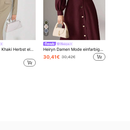
7
Heiryn
Heiryn Damen Khaki Herbst elegantes Langarm Anzugkleid,Midi elegante Kleider für Party Hochzeitsgast,Essen Urlaub Strand Outfit,Frühlings Karneval Kostüm
Heiryn Damen Mode einfarbiges Kleid mit Kragen und Taille
30,41€
30,42€