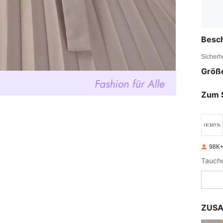
Besc
Sicherh
Größ
Zum 
98K+
ZUSA