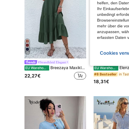
helfen, den Date
Ihr Einkaufserle
unbedingt erford
Browsereinstellun
mehr über die vo
anzupassen, wähle
erfassten Daten 
Cookies verw
16
4
#Strandkleid Elegant
#Boho Traumkl
Breezaya Maxikleid im Smock-Stil mit Knopfdetail und gestaffeltem Saum, Bademode für Frauen im Urlaub
Elenzga Elegantes
EU Warehouse
EU Warehouse
#8 Bestseller
22,27€
18,31€