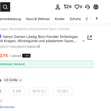
0
0
ess Enter to select.
errenkleidung
Haus & Wohnen
Kinder
Schuhe
Schmuck & Acces
Kragen, Wickelgürtel und plissiertem Saum, Sommer
Heiryn Damen Lässig Büro Pendler Einfarbiges
mit Kragen, Wickelgürtel und plissiertem Saum,
er
z251211154246533199645
,37€
-16%
ICE AND AVAILABILITY
29,13€
stenloser Versand
e
US Größe
)
6 (M)
8/10 (L)
12 (XL)
rig
ßenberater