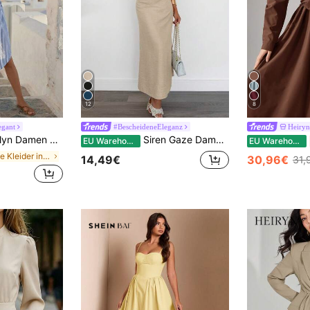
12
8
egant
#BescheideneEleganz
Heiryn
es Lässig Midi Hemdblusenkleid mit Fledermausärmeln
Siren Gaze Damen Sommerkleid aus einfarbigem Leinen-Mix, lässig, buttergelb, Kleider, edel, elegant, mit Krawatte, Eventkleid, formelles Partykleid, Partykleider, lange Kleider, formelle Kleider, lange Kleider, formelle Kleider, Sommerkleider, Abschlusskleider
EU Warehouse
EU Warehouse
in Taste Kleider in mittlerer Länge
14,49€
30,96€
31,