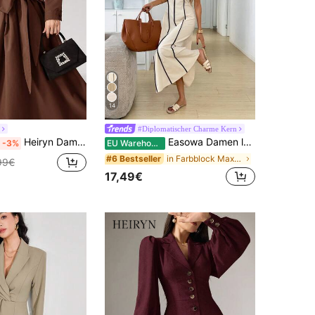
14
#Diplomatischer Charme Kern
Heiryn Damen einfarbiges Hemdkleid mit Langarm und Schleife vorne, Lässig
Easowa Damen lässiges ärmelloses Farbblock-Kleid mit Rundhalsausschnitt, geeignet für den täglichen Sommer Outfit
-3%
EU Warehouse
in Farbblock Maxikleider
#6 Bestseller
99€
17,49€