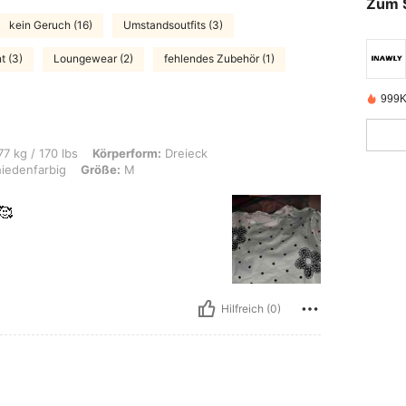
Zum 
kein Geruch (16)
Umstandsoutfits (3)
t (3)
Loungewear (2)
fehlendes Zubehör (1)
999K
bs, Körperform: Dreieck, Hüften: 80 cm / 31 in, Taille: 60 cm / 24 in, Farbe: Vers
7 kg / 170 lbs
Körperform:
Dreieck
iedenfarbig
Größe:
M
🥰
Hilfreich (0)