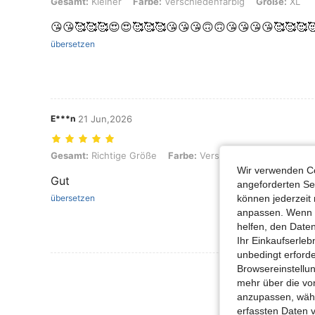
Gesamt: Kleiner, Farbe: Verschiedenfarbig, Größe: XL
Gesamt:
Kleiner
Farbe:
Verschiedenfarbig
Größe:
XL
😘😘🥰🥰🥰😍😍🥰🥰🥰😘😘😘🙃🙃😘😘😘😘🥰🥰🥰
übersetzen
E***n
21 Jun,2026
Gesamt: Richtige Größe, Farbe: Verschiedenfarbig, Größe: S
Gesamt:
Richtige Größe
Farbe:
Verschiedenfarbig
Größ
Wir verwenden Co
Gut
angeforderten Ser
übersetzen
können jederzeit 
anpassen. Wenn Si
helfen, den Date
Ihr Einkaufserle
unbedingt erford
Browsereinstellun
Mehr Bewertung
mehr über die vo
anzupassen, wähle
erfassten Daten 