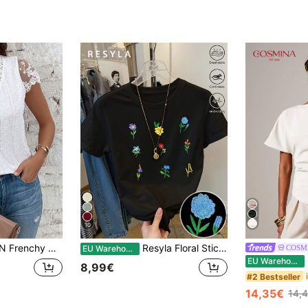
10
tze Patchwork Kurzarm Strukturstoff Sommer T-Shirt
Resyla Floral Stickerei Mode Minimalistische Frauen Rundhals Kurzarm T-Shirt, Geschenk für Freunde
COSM
EU Warehouse
C
EU Warehouse
8,99€
#2 Bestseller
14,35€
14,