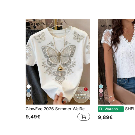
8
11
GlowEve 2026 Sommer Weißes T-Shirt mit Rundhalsausschnitt und Kurzarm, 3D Schmetterling & Blumen Stickerei, Strass & Perlen Verzierung, figurbetonter Schnitt eleganter & sanfter Stil, schlankend, geeignet für den täglichen Gebrauch, Dates, Urlaub, vielseitiges Top für den Street-Style
SHEIN Frenchy Damen Spi
EU Warehouse
9,49€
9,89€