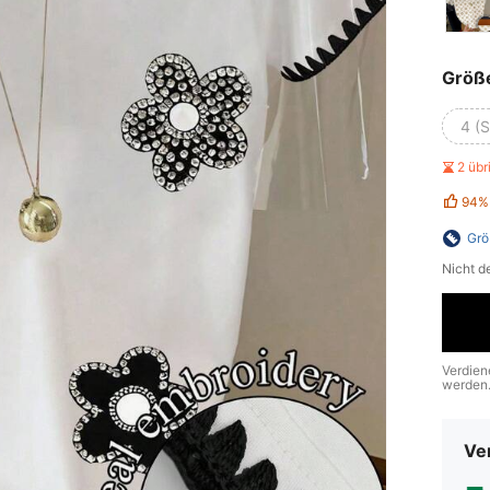
Größ
4 (S
2 üb
94%
Grö
Nicht d
Verdien
werden
Ve