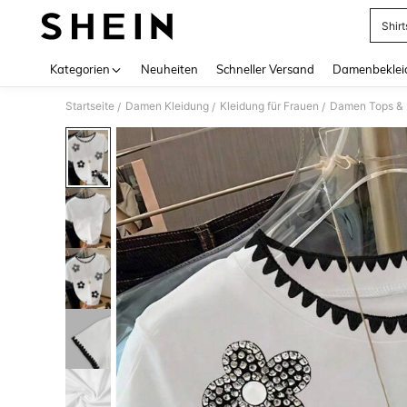
Shir
Use up 
Kategorien
Neuheiten
Schneller Versand
Damenbeklei
Startseite
Damen Kleidung
Kleidung für Frauen
Damen Tops & B
/
/
/