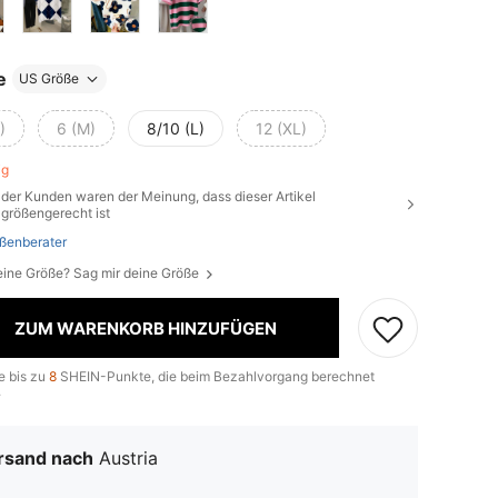
e
US Größe
)
6 (M)
8/10 (L)
12 (XL)
rig
der Kunden waren der Meinung, dass dieser Artikel
größengerecht ist
ßenberater
eine Größe? Sag mir deine Größe
ZUM WARENKORB HINZUFÜGEN
e bis zu
8
SHEIN-Punkte, die beim Bezahlvorgang berechnet
.
rsand nach
Austria