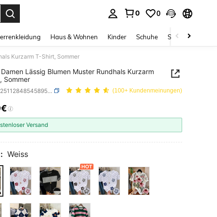
0
0
ess Enter to select.
errenkleidung
Haus & Wohnen
Kinder
Schuhe
Schmuck & Acces
als Kurzarm T-Shirt, Sommer
 Damen Lässig Blumen Muster Rundhals Kurzarm
t, Sommer
SKU: sz251128485458956383
(100+ Kundenmeinungen)
9€
ICE AND AVAILABILITY
stenloser Versand
:
Weiss