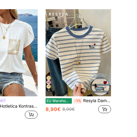
9
Resyla Damen Kurzarm Top / digitale Streifen / Cartoon Welpen Muster / süßer und niedlicher Stil / lässiges und vielseitiges Damen Rundhals Kurzarm Top / Frühlings-/Sommer Damen Top
ca
EU Warehouse
-1%
otletica Kontrast Pailletten Blütenärmel Tasche Patch Grafik T-Shirts Damen Tops
8,90€
8,99€