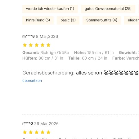
werde ich wieder kaufen (1)
gutes Gewebematerial (25)
hinreißend (5)
basic (3)
Sommeroutfits (4)
elegan
m***8
8 Mar,2026
Gesamt: Richtige Größe, Höhe: 155 cm / 61 in, Gewicht: 77 kg / 170 l
Gesamt:
Richtige Größe
Höhe:
155 cm / 61 in
Gewicht:
7
Hüften:
80 cm / 31 in
Taille:
60 cm / 24 in
Farbe:
Versch
Geruchsbeschreibung
:
alles schon 🥰🥰🥰🥰🥰🥰🥰
übersetzen
r***0
26 Mar,2026