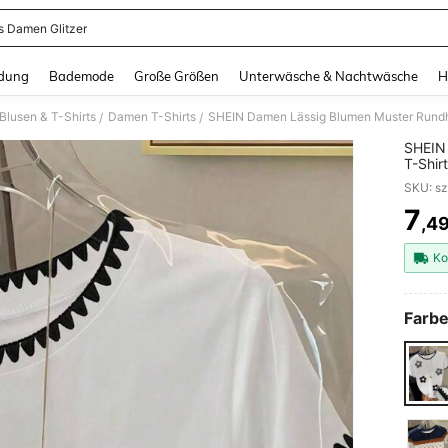
ts Damen Glitzer
and down arrow keys to navigate search Zuletzt gesucht and Suche und Finde. Pr
dung
Bademode
Große Größen
Unterwäsche & Nachtwäsche
H
lusen & T-Shirts
Damen T-Shirts
SHEIN Damen Lässig Blumen Muster Rundh
/
/
SHEIN
T-Shir
7
,4
PR
Ko
Farbe