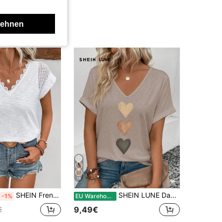
lehnen
18
SHEIN Frenchy T-Shirt mit Kontrast Spitzen, Fledermausärmeln,
SHEIN LUNE Damen V-Ausschnitt mit weitem Ärmelabschluss, Farbverlauf-Herz-Muster-Muster lässiges vielseitiges T-Shirt, Frühling/Sommer
-1%
EU Warehouse
9,49€
€