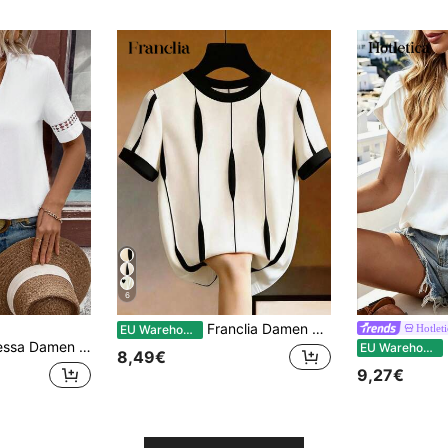
6
Franclia Damen Kontrast-Farben Rundhals Kurzarm Casual Vielseitiges T-Shirt
Hotleti
EU Warehouse
sschnitt Kurzarm Lässig T-Shirt mit Ausschnitten
H
EU Warehouse
8,49€
9,27€