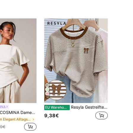
18
Resyla Gestreifte digitale Bedruckung, Schleifenstickerei modischer minimalistischer Damen Rundhals T-Shirt, Geschenk für Freunde
INA
EU Warehouse
OSMINA Damen elegantes gerafftes T-Shirt mit Rundhalsausschnitt, geeignet für alle Jahreszeiten
9,38€
in Elegant Alltags-T-Shirts
49€