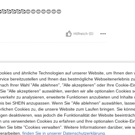
🥰🥰🥰🥰🥰😍😍😍😍😍😍😍
Hilfreich (0)
e:
S
okies und ähnliche Technologien auf unserer Website, um Ihnen den 
vice bereitzustellen und Ihnen das bestmögliche Webseitenerlebnis zu
nach Ihrer Wahl "Alle ablehnen", "Alle akzeptieren" oder Ihre Cookie-Ei
e "Alle akzeptieren" auswählen, werden wir alle optionalen Cookies s
nverkehr zu analysieren, erweiterte Funktionen anzubieten und Inhalte
Hilfreich (0)
bnis bei SHEIN anzupassen. Wenn Sie "Alle ablehnen" auswählen, lassen
erlichen Cookies zu, die unsere Website zum Laufen bringen. Sie könne
gen deaktivieren, was jedoch die Funktionalität der Website beeinträc
en Ansehen
n uns verwendeten Cookies zu erfahren und Ihre optionalen Cookie-Ei
n Sie bitte "Cookies verwalten". Weitere Informationen darüber, wie w
verarbeiten,
finden Sie in unserer Datenschutzerklärung.