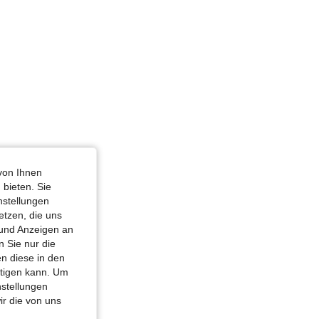
4,82
20K
1.1M
4,82
20K
1.1M
4,82
20K
1.1M
von Ihnen
 bieten. Sie
nstellungen
etzen, die uns
 und Anzeigen an
 Sie nur die
n diese in den
htigen kann. Um
nstellungen
ir die von uns