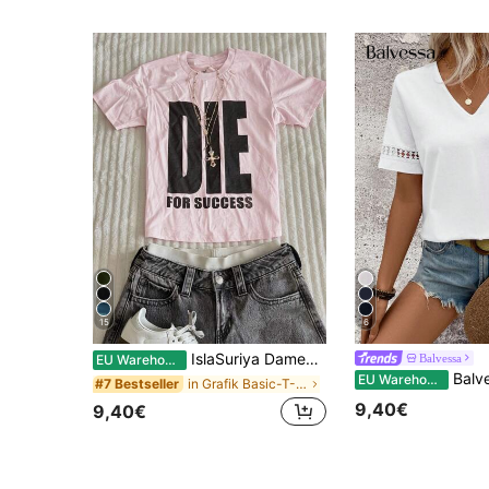
15
6
IslaSuriya Damen Weißes Tinte Muster Figurbetontes Kurzarm T-Shirt
Balvessa
EU Warehouse
Balvessa Damen V-Au
EU Warehouse
in Grafik Basic-T-Shirts
#7 Bestseller
9,40€
9,40€