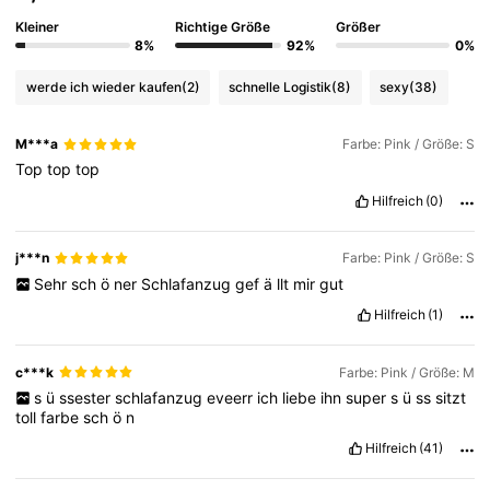
Kleiner
Richtige Größe
Größer
8%
92%
0%
werde ich wieder kaufen
(2)
schnelle Logistik
(8)
sexy
(38)
M***a
Farbe: Pink / Größe: S
Top
top
top
Hilfreich
(0)
j***n
Farbe: Pink / Größe: S
Sehr
sch
ö
ner
Schlafanzug
gef
ä
llt
mir
gut
Hilfreich
(1)
c***k
Farbe: Pink / Größe: M
s
ü
ssester
schlafanzug
eveerr
ich
liebe
ihn
super
s
ü
ss
sitzt
toll
farbe
sch
ö
n
Hilfreich
(41)