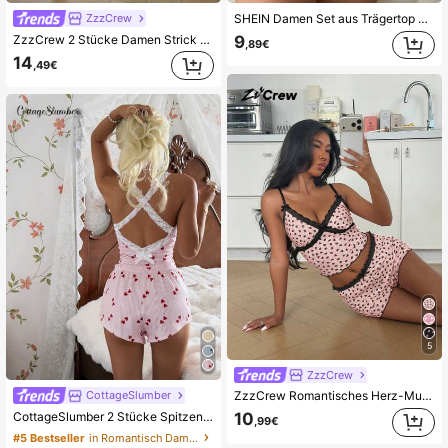
ZzzCrew
SHEIN Damen Set aus Trägertop mit Herz-Muster und Shorts als lässige Schlafanzug
ZzzCrew 2 Stücke Damen Strick Rippenpyjama Set, sexy Spitzen Trägerhemd mit Schleifenakzent kombiniert mit Shorts, Sommerschlafanzug
9
,89€
14
,49€
5
ZzzCrew
CottageSlumber
ZzzCrew Romantisches Herz-Muster Spitzenbesatz Passform Damen Pyjama Set
CottageSlumber 2 Stücke Spitzen-Patchwork Herz Jacquard Strick Kreuz-Rücken Passform Damen Pyjama Set
10
,99€
#5 Bestseller
in Romantisch Damen Nachtwäsche