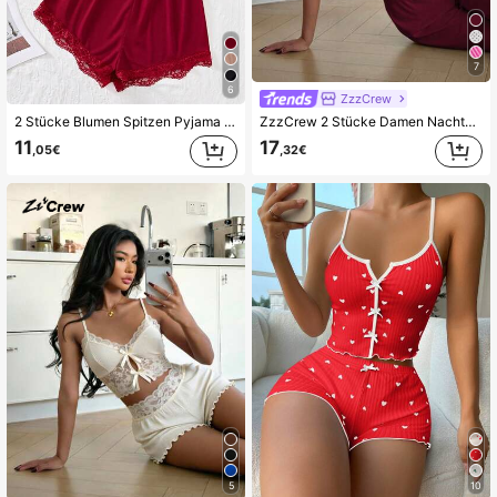
7
6
ZzzCrew
2 Stücke Blumen Spitzen Pyjama Set, V-Ausschnitt einfarbig bequemer Strick gestreifter Unterarm Stoff Schleife Top und Shorts, Damen Nachtwäsche, Weihnachtsgeschenk
ZzzCrew 2 Stücke Damen Nachtwäsche Set, lässiges Spitzen Trägerhemd und Hose, Schleifendekor, Sommer Pyjama Set
11
17
,05€
,32€
5
10