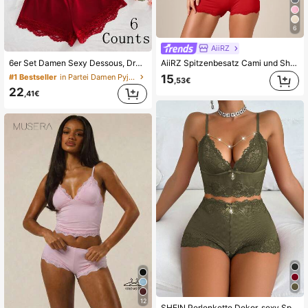
6
AiiRZ
6er Set Damen Sexy Dessous, Dreieckskuppel verstellbare Träger Top & Schleifen Dekor Shorts, bequeme einfarbige lässige Loungewear, Date Night
AiiRZ Spitzenbesatz Cami und Shorts Pyjama Set - Weiche Nachtwäsche mit verstellbaren Trägern und muschelförmigem Spitzendetail
15
#1 Bestseller
in Partei Damen Pyjama-Sets
,53€
22
,41€
12
SHEIN Perlenkette Dekor, sexy Spitzen-Camisole und Shorts Pyjama Set