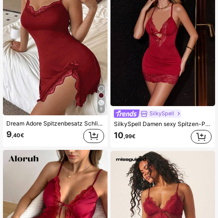
9
SilkySpell
Dream Adore Spitzenbesatz Schlitz Figurbetontes einfarbiges Damen Nachthemd
SilkySpell Damen sexy Spitzen-Patchwork & ausgehöhltes Nachthemd
9
10
,40€
,99€