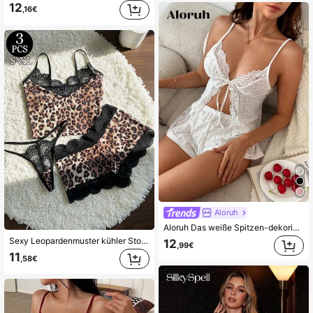
12
,16€
Aloruh
Aloruh Das weiße Spitzen-dekorierte Outfit der Dame ist romantisch und sexy, geeignet für Partys und saisonale Bekleidungskombinationen. Es besteht aus einer Kombination von gestrickten und Spitzenmaterialien mit einer Schleife in der Taille. Dies ist ein Damen-Nachtwäsche-Set.
Sexy Leopardenmuster kühler Stoff Patchwork schwarze Spitze tiefer V-Ausschnitt Camisole mit Leopardenmuster Shorts und G-String 3 Stücke Loungewear Schlafanzug Set
12
,99€
11
,58€