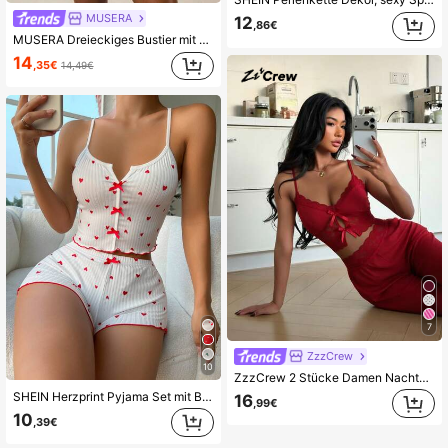
MUSERA
12
,86€
MUSERA Dreieckiges Bustier mit Spitzenbesatz, verstellbare Träger, Cami-Top und figurbetonierte Boxer-Shorts Multipack Set, Herbst Winter Unterwäsche, gemütlich für Alltag und Lounge, Sommerurlaub, Frühling Sommer Urlaub
14
,35€
14,49€
7
ZzzCrew
10
ZzzCrew 2 Stücke Damen Nachtwäsche Set, lässiges Spitzen Trägerhemd und Hose, Schleifendekor, Sommer Pyjama Set
SHEIN Herzprint Pyjama Set mit Ballonausschnitt und Rüschentrim, weiße Ausführung
16
,99€
10
,39€