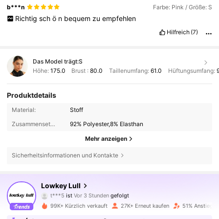
b***n
Farbe: Pink / Größe: S
Richtig
sch
ö
n
bequem
zu
empfehlen
Hilfreich
(7)
Das Model trägt:
S
Höhe:
175.0
Brust :
80.0
Taillenumfang:
61.0
Hüftungsumfang:
Produktdetails
Material:
Stoff
Zusammensetzung:
92% Polyester,8% Elasthan
Mehr anzeigen
Sicherheitsinformationen und Kontakte
37K Follower
4,83
Lowkey Lull
A***a
ist am Durchsuchen
37K Follower
4,83
99K+ Kürzlich verkauft
27K+ Erneut kaufen
51% Anstieg d