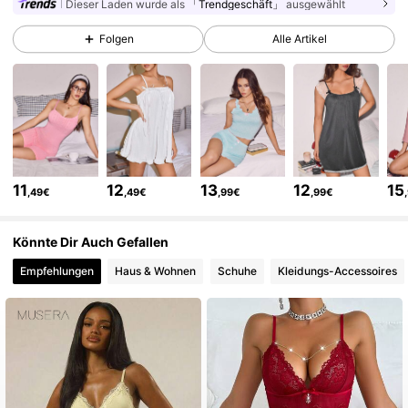
Dieser Laden wurde als
「Trendgeschäft」
ausgewählt
37K Follower
4,83
Folgen
Alle Artikel
37K Follower
4,83
37K Follower
4,83
11
12
13
12
15
,49€
,49€
,99€
,99€
37K Follower
4,83
Könnte Dir Auch Gefallen
Empfehlungen
Haus & Wohnen
Schuhe
Kleidungs-Accessoires
37K Follower
4,83
37K Follower
4,83
37K Follower
4,83