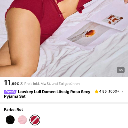
1/5
11
,99€
Preis inkl. MwSt. und Zollgebühren
Lowkey Lull Damen Lässig Rosa Sexy
4,85
(
1000+
)
Pyjama Set
Farbe: Rot