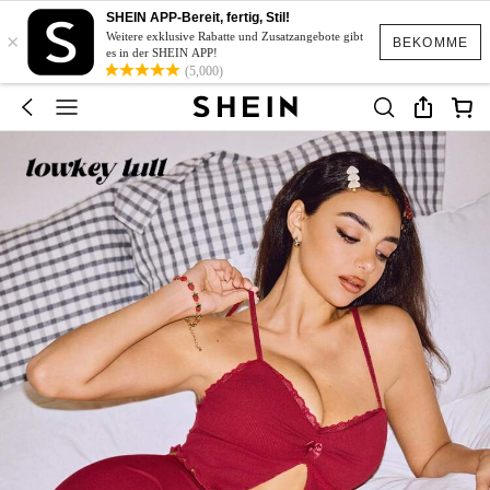
SHEIN APP-Bereit, fertig, Stil!
×
Weitere exklusive Rabatte und Zusatzangebote gibt
BEKOMME
es in der SHEIN APP!
(5,000)