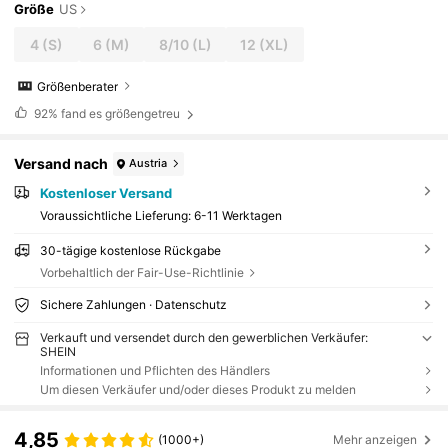
Größe
US
4
(S)
6
(M)
8/10
(L)
12
(XL)
Größenberater
92%
fand es größengetreu
Versand nach
Austria
Kostenloser Versand
Voraussichtliche Lieferung:
6-11 Werktagen
30-tägige kostenlose Rückgabe
Vorbehaltlich der Fair-Use-Richtlinie
Sichere Zahlungen · Datenschutz
Verkauft und versendet durch den gewerblichen Verkäufer:
SHEIN
Informationen und Pflichten des Händlers
Um diesen Verkäufer und/oder dieses Produkt zu melden
4,85
(1000+)
Mehr anzeigen