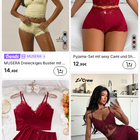
37K Follower
4,83
37K Follower
4,83
12
MUSERA
Pyjama-Set mit sexy Cami und Shorts, verziert mit Perlenkette und Spitze
MUSERA Dreieckiges Bustier mit Spitzenbesatz, verstellbare Träger, Cami-Top und figurbetonierte Boxer-Shorts Multipack-Set, Herbst Winter Unterwäsche, gemütlich für den Alltag, Lounge-Essential, Sommerurlaub, Frühling Sommer Urlaub
12
,99€
14
,49€