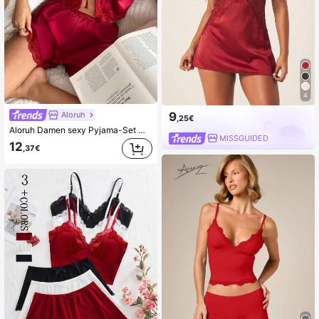
4
9
Aloruh
,25€
Aloruh Damen sexy Pyjama-Set mit tiefem V-Ausschnitt, Spitzen-Patchwork und Charmeuse-Camisole und Shorts
MISSGUIDED
12
,37€