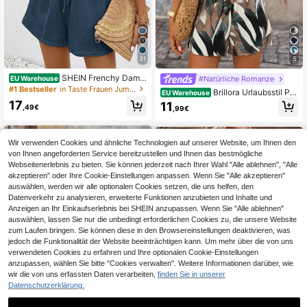
31
5
SHEIN Frenchy Dame
#Natürliche Romanze
EU Warehouse
n Romper mit Textur und Knopfdeko
#1 Bestseller
in Taste Frauen Jumpsuits
Brillora Urlaubsstil Pfl
EU Warehouse
r, elastischem Bund, einfach und läs
anzen bedruckter Bandeau-Rompe
17
11
sig für den Sommer, Damen Romper
,49€
,99€
r (ohne Gürtel) Frühling Sommer Be
aus Leinen, bequemer Romper
kleidung
Wir verwenden Cookies und ähnliche Technologien auf unserer Website, um Ihnen den
von Ihnen angeforderten Service bereitzustellen und Ihnen das bestmögliche
Webseitenerlebnis zu bieten. Sie können jederzeit nach Ihrer Wahl "Alle ablehnen", "Alle
akzeptieren" oder Ihre Cookie-Einstellungen anpassen. Wenn Sie "Alle akzeptieren"
auswählen, werden wir alle optionalen Cookies setzen, die uns helfen, den
Datenverkehr zu analysieren, erweiterte Funktionen anzubieten und Inhalte und
Anzeigen an Ihr Einkaufserlebnis bei SHEIN anzupassen. Wenn Sie "Alle ablehnen"
auswählen, lassen Sie nur die unbedingt erforderlichen Cookies zu, die unsere Website
zum Laufen bringen. Sie können diese in den Browsereinstellungen deaktivieren, was
jedoch die Funktionalität der Website beeinträchtigen kann. Um mehr über die von uns
verwendeten Cookies zu erfahren und Ihre optionalen Cookie-Einstellungen
anzupassen, wählen Sie bitte "Cookies verwalten". Weitere Informationen darüber, wie
wir die von uns erfassten Daten verarbeiten,
finden Sie in unserer
Datenschutzerklärung.