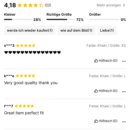
4,18
(22)
Mehr anzeigen
Kleiner
Richtige Größe
Größer
28%
72%
0%
werde ich wieder kaufen
(1)
wie auf dem Bild
(1)
Liebe
(1)
s***3
Farbe: Khaki / Größe: XS
❤️❤️❤️❤️❤️❤️❤️❤️❤️❤️❤️❤️❤️❤️
Hilfreich
(0)
k***e
Farbe: Khaki / Größe: L
Very
good
quality
thank
you
Hilfreich
(0)
l***7
Farbe: Khaki / Größe: L
Great
item
perfect
fit
Hilfreich
(0)