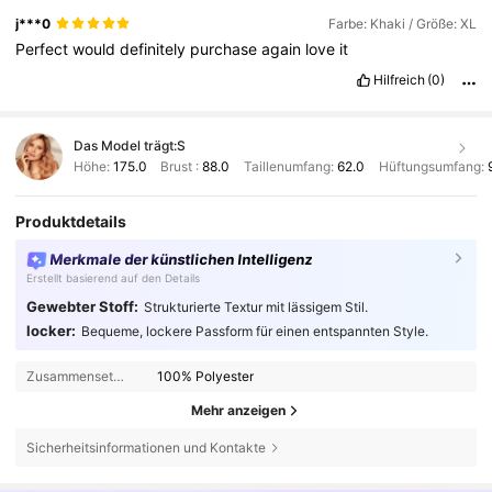
j***0
Farbe: Khaki / Größe: XL
Perfect
would
definitely
purchase
again
love
it
Hilfreich
(0)
Das Model trägt:
S
Höhe:
175.0
Brust :
88.0
Taillenumfang:
62.0
Hüftungsumfang:
Produktdetails
Merkmale der künstlichen Intelligenz
Erstellt basierend auf den Details
Gewebter Stoff:
Strukturierte Textur mit lässigem Stil.
locker:
Bequeme, lockere Passform für einen entspannten Style.
Zusammensetzung:
100% Polyester
Mehr anzeigen
Sicherheitsinformationen und Kontakte
94K Follower
4,66