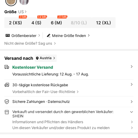
Größe
US
3 left
14 left
23 left
2
(XS)
4
(S)
6
(M)
8/10
(L)
12
(XL)
Größenberater
Meine Größe finden
Nicht deine Größe? Sag uns
Versand nach
Austria
Kostenloser Versand
Voraussichtliche Lieferung:
12 Aug. - 17 Aug.
30-tägige kostenlose Rückgabe
Vorbehaltlich der Fair-Use-Richtlinie
Sichere Zahlungen · Datenschutz
Verkauft und versendet durch den gewerblichen Verkäufer:
SHEIN
Informationen und Pflichten des Händlers
Um diesen Verkäufer und/oder dieses Produkt zu melden