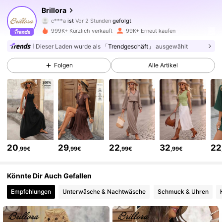
Brillora
c***a
ist
Vor 2 Stunden
gefolgt
n***i
ist am Durchsuchen
94K Follower
4,66
999K+ Kürzlich verkauft
99K+ Erneut kaufen
Dieser Laden wurde als
「Trendgeschäft」
ausgewählt
94K Follower
4,66
Folgen
Alle Artikel
94K Follower
4,66
94K Follower
4,66
20
29
22
32
22
,99€
,99€
,99€
,99€
94K Follower
4,66
Könnte Dir Auch Gefallen
Empfehlungen
Unterwäsche & Nachtwäsche
Schmuck & Uhren
94K Follower
4,66