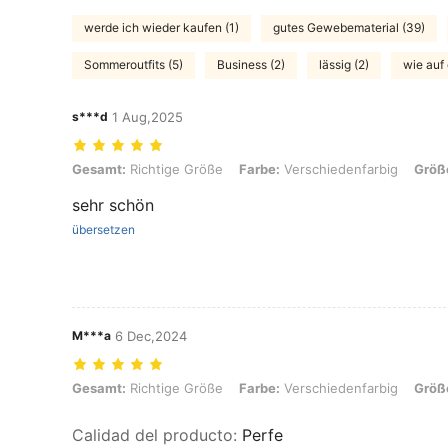
werde ich wieder kaufen (1)
gutes Gewebematerial (39)
Sommeroutfits (5)
Business (2)
lässig (2)
wie auf 
s***d
1 Aug,2025
Gesamt: Richtige Größe, Farbe: Verschiedenfarbig, Größe: L
Gesamt:
Richtige Größe
Farbe:
Verschiedenfarbig
Größ
sehr schön
übersetzen
M***a
6 Dec,2024
Gesamt: Richtige Größe, Farbe: Verschiedenfarbig, Größe: S
Gesamt:
Richtige Größe
Farbe:
Verschiedenfarbig
Größ
Calidad del producto
:
Perfe