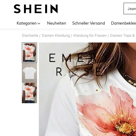
Jean
Use up 
Kategorien
Neuheiten
Schneller Versand
Damenbeklei
Startseite
Damen Kleidung
Kleidung für Frauen
Damen Tops & B
/
/
/