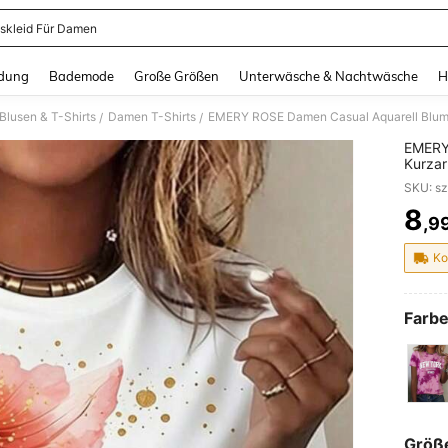
skleid Für Damen
and down arrow keys to navigate search Zuletzt gesucht and Suche und Finde. Pr
dung
Bademode
Große Größen
Unterwäsche & Nachtwäsche
H
lusen & T-Shirts
Damen T-Shirts
/
/
EMERY
Kurzar
und D
8
,9
PR
Ko
Farbe
Größ