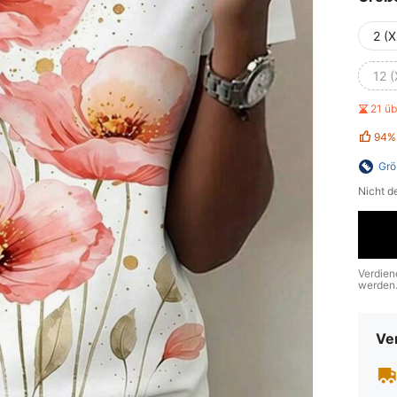
2 (X
12 (
21 ü
94%
Grö
Nicht d
Verdien
werden
Ve