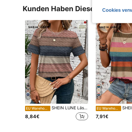
Kunden Haben Diese Artikel A
Cookies verw
10
8
SHEIN LUNE Lässiges gestreiftes Farbblock Retro Rundhals Loose Kurzarm T-Shirt für Damen, geeignet für Frühling/Sommer, Casual
SHEIN LUNE Damen Rundhals-
EU Warehouse
EU Warehouse
8,84€
7,91€