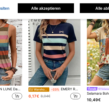
uch Angeschaut
alten
Alle akzeptieren
Alle ab
18
Top mit bunten Streifen, geeignet für Frühling und Sommer
EMERY ROSE Damen Regular Fit T-Shirt, klassisches gestreiftes Druckmuster, elegantes Design, lässiger Alltags-Tragekomfort, minimalistischer Schmetterlings-Muster
Selama
EU Warehouse
-23%
6,17€
8,04€
10,49€