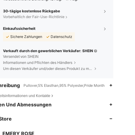
30-tägige kostenlose Rückgabe
Vorbehaltlich der Fair-Use-Richtlinie
Einkaufssicherheit
Sichere Zahlungen
Datenschutz
Verkauft durch den gewerblichen Verkäufer: SHEIN
Versendet von SHEIN
Informationen und Pflichten des Händlers
Um diesen Verkäufer und/oder dieses Produkt zu melden
hreibung
Pullover,5% Elasthan,95% Polyester,Pride Month
eitsinformationen und Kontakte
en Und Abmessungen
4,80
18K
1.8M
Store
4,80
18K
1.8M
EMERY ROSE