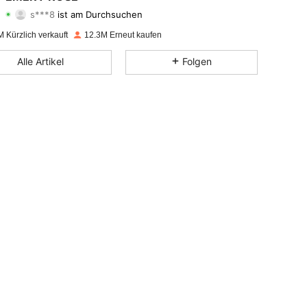
s***8
ist am Durchsuchen
4,80
18K
1.8M
Bewertung
Artikel
Follower
 Kürzlich verkauft
12.3M Erneut kaufen
4,80
18K
1.8M
Alle Artikel
Folgen
4,80
18K
1.8M
4,80
18K
1.8M
4,80
18K
1.8M
4,80
18K
1.8M
4,80
18K
1.8M
4,80
18K
1.8M