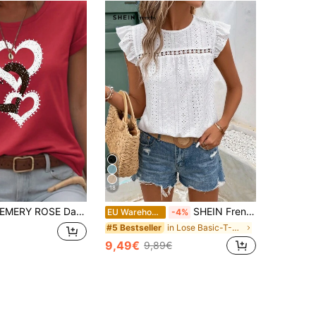
18
MERY ROSE Damen Herz Muster bedrucktes Rundhals Kurzarm Lässig T-Shirt für den Sommer, grafische Tops für Damen als Neujahrsbekleidung
SHEIN Frenchy Rundhals T-Shirt mit Lochstickerei, Rüschenkante und Spitzeneinfassung
EU Warehouse
-4%
in Lose Basic-T-Shirts
#5 Bestseller
9,49€
9,89€