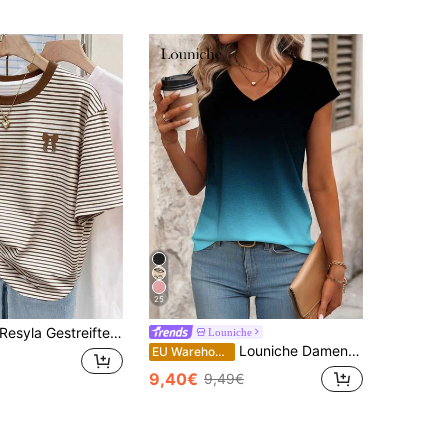
25
esyla Gestreifte digitale Bedruckung, Schleifenstickerei modischer minimalistischer Damen Rundhals T-Shirt, Geschenk für Freunde
Louniche
Louniche Damen Farbverlauf V-Ausschnitt Kurzarm Lässig T-Shirt, Sommer Grafik Shirts Damen Oberteile
EU Warehouse
9,40€
9,49€