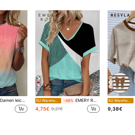
28
18
Damen leichtes rosa Batik Kurzarm Rundhals T-Shirt, Regular Fit Polyester Top, leicht elastisch, Sommer Casual
EMERY ROSE Neue Mode Frauen Grafik Muster Loose V-Ausschnitt Kurzarm T-Shirt
R
EU Warehouse
-48%
EU Warehouse
4,75€
9,38€
9,27€