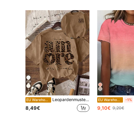
5
Leopardenmuster "AMORE" Italienisches Grafik T-Shirt, Damen Lässig Rundhals Kurzarm Shirt Sommer Braun
EU Warehouse
EU Warehouse
-1%
8,49€
9,10€
9,20€