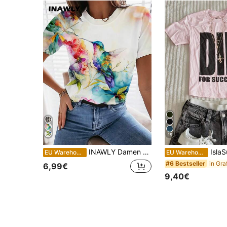
15
INAWLY Damen Lässig T-Shirt mit rundem Ausschnitt, Kurzarm, Floral- und Vogel-Motiv
IslaSuriya Damen Wei
EU Warehouse
EU Warehouse
#6 Bestseller
6,99€
9,40€