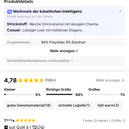
Produktdetails
Merkmale der künstlichen Intelligenz
Erstellt basierend auf den Details
Strickstoff:
Weiche Strickstruktur mit lässigem Charme.
Casual:
Lässiger Look mit müheloser Eleganz.
Zusammensetzung:
94% Polyester, 6% Elasthan
Mehr anzeigen
Sicherheitsinformationen und Kontakte
4,78
(100+)
Mehr anzeigen
Kleiner
Richtige Größe
Größer
5%
94%
1%
gutes Gewebematerial
(18)
schnelle Logistik
(1)
hält warm
(3)
T***a
Farbe: Schwarz / Größe: S
gut
Qulit
ä
t
🥰😊😉