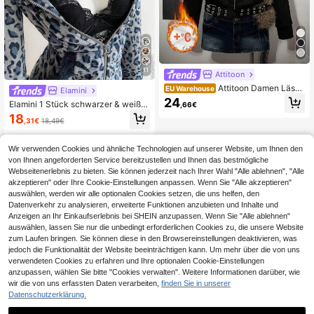
11
Attitoon
Attitoon Damen Lässi
EU Warehouse
Elamini
g Reißverschluss Thermofutter Kap
24
Elamini 1 Stück schwarzer & weißer
,66€
uzen Sweatshirt mit Fellkragen, gee
lässiger, süßer Kontrast-Farbflanell,
18
ignet für Herbst/Winter, Retro Vintag
,31€
18,49€
thermisch gefütterte bedruckte Leo
e, Herbst, Reißverschluss Sweatshir
parden-Herz Reißverschluss-Swea
t Damen, Reißverschluss Sweatshir
tjacke für Frauen, Rückkehr zur Sc
t für Damen
Wir verwenden Cookies und ähnliche Technologien auf unserer Website, um Ihnen den
hule Saison, Loungewear
von Ihnen angeforderten Service bereitzustellen und Ihnen das bestmögliche
Webseitenerlebnis zu bieten. Sie können jederzeit nach Ihrer Wahl "Alle ablehnen", "Alle
akzeptieren" oder Ihre Cookie-Einstellungen anpassen. Wenn Sie "Alle akzeptieren"
auswählen, werden wir alle optionalen Cookies setzen, die uns helfen, den
Datenverkehr zu analysieren, erweiterte Funktionen anzubieten und Inhalte und
Anzeigen an Ihr Einkaufserlebnis bei SHEIN anzupassen. Wenn Sie "Alle ablehnen"
auswählen, lassen Sie nur die unbedingt erforderlichen Cookies zu, die unsere Website
zum Laufen bringen. Sie können diese in den Browsereinstellungen deaktivieren, was
jedoch die Funktionalität der Website beeinträchtigen kann. Um mehr über die von uns
verwendeten Cookies zu erfahren und Ihre optionalen Cookie-Einstellungen
anzupassen, wählen Sie bitte "Cookies verwalten". Weitere Informationen darüber, wie
wir die von uns erfassten Daten verarbeiten,
finden Sie in unserer
Datenschutzerklärung.