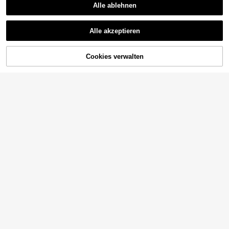
Alle ablehnen
Alle akzeptieren
Cookies verwalten
ZUM WARENKORB HINZUFÜGEN