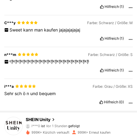
Hilfreich
(1)
C***y
Farbe: Schwarz / Größe: M
Sweet
kann
man
kaufen
jajajajajajaj
Hilfreich
(1)
n***m
Farbe: Schwarz / Größe: S
👎👎👎👎👎👎👎👎👎👎👎👎👎👎👎👎👎👎👎👎
Hilfreich
(1)
i***a
Farbe: Grau / Größe: XS
Sehr
sch
ö
n
und
bequem
Hilfreich
(0)
545K Follower
4,81
SHEIN Unity
l***0
ist
Vor 1 Stunden
gefolgt
j***1
ist am Durchsuchen
545K Follower
4,81
999K+ Kürzlich verkauft
999K+ Erneut kaufen