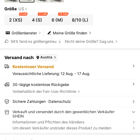
Größe
US
8 left
25 left
18 left
2
(XS)
4
(S)
6
(M)
8/10
(L)
Größenberater
Meine Größe finden
94%
fand es größengetreu
Nicht deine Größe? Sag uns
Versand nach
Austria
Kostenloser Versand
Voraussichtliche Lieferung:
12 Aug. - 17 Aug.
30-tägige kostenlose Rückgabe
Vorbehaltlich der Fair-Use-Richtlinie
Sichere Zahlungen · Datenschutz
Verkauft und versendet durch den gewerblichen Verkäufer:
SHEIN
Informationen und Pflichten des Händlers
Um diesen Verkäufer und/oder dieses Produkt zu melden