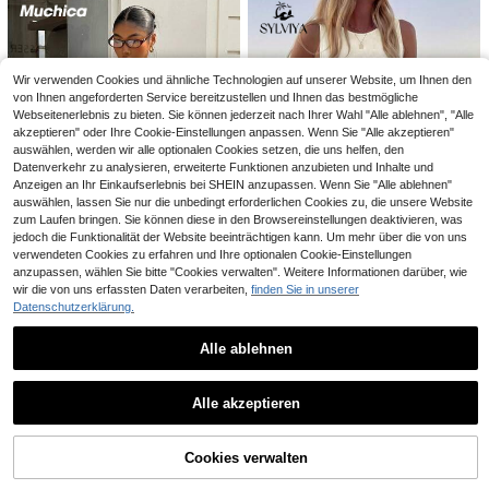
s Outfit, Knopf-Vorderseite Weste &
18
Bodycon Midi-Rock mit Seitenschli
,31€
tz, Sommer Lässig Alltag Elegant Ur
laubs-Set
Wir verwenden Cookies und ähnliche Technologien auf unserer Website, um Ihnen den
von Ihnen angeforderten Service bereitzustellen und Ihnen das bestmögliche
Webseitenerlebnis zu bieten. Sie können jederzeit nach Ihrer Wahl "Alle ablehnen", "Alle
akzeptieren" oder Ihre Cookie-Einstellungen anpassen. Wenn Sie "Alle akzeptieren"
auswählen, werden wir alle optionalen Cookies setzen, die uns helfen, den
Datenverkehr zu analysieren, erweiterte Funktionen anzubieten und Inhalte und
Anzeigen an Ihr Einkaufserlebnis bei SHEIN anzupassen. Wenn Sie "Alle ablehnen"
auswählen, lassen Sie nur die unbedingt erforderlichen Cookies zu, die unsere Website
zum Laufen bringen. Sie können diese in den Browsereinstellungen deaktivieren, was
jedoch die Funktionalität der Website beeinträchtigen kann. Um mehr über die von uns
verwendeten Cookies zu erfahren und Ihre optionalen Cookie-Einstellungen
Ähnliche vorrätige Artikel anzeigen
Alle ansehen
anzupassen, wählen Sie bitte "Cookies verwalten". Weitere Informationen darüber, wie
27
29
wir die von uns erfassten Daten verarbeiten,
finden Sie in unserer
Datenschutzerklärung.
Damen Mode 2-teiliges Set mit Taill
Sylviya
#Gemütliche Mode
enband, Kurzarmhemd-Top mit wei
24
Sylviya 2 Stücke Da
EU Warehouse
Muchica Gestreifter S
EU Warehouse
,80€
ten Hosen, elegantes, nicht dehnba
Alle ablehnen
men Lässig strukturierte Sommer S
#4 Bestseller
in Rippenstrick Damen-Zweiteiler
trick Damen Lässig anzug
#4 Bestseller
in Regulär Passende zweiteilige Sets
res Casual Outfit, Herbst- und Som
horts Set
mer-Set
19
26
Dazy
,49€
,49€
Alle akzeptieren
DAZY Damen elegant
EU Warehouse
Sorry, dieses Produkt ist ausverkauft.
es Binden-Cut Out-Puff-Ärmel Cro
34
,15€
p Top & Mini Rock 2-teiliges Set, Fr
ühling/Sommer Kurze Sets für Frau
Cookies verwalten
AUSVERKAUFT
en