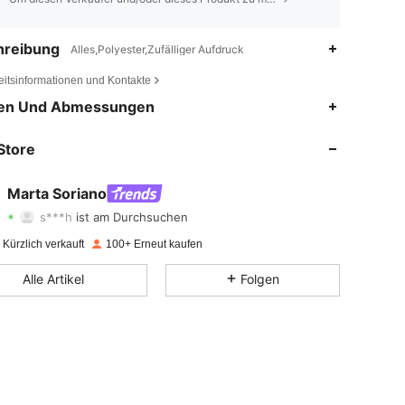
hreibung
Alles,Polyester,Zufälliger Aufdruck
eitsinformationen und Kontakte
4,69
353
6.2K
en Und Abmessungen
4,69
353
6.2K
Store
4,69
353
6.2K
Marta Soriano
s***h
ist am Durchsuchen
4,69
353
6.2K
Bewertung
Artikel
Follower
Kürzlich verkauft
100+ Erneut kaufen
4,69
353
6.2K
Alle Artikel
Folgen
4,69
353
6.2K
4,69
353
6.2K
4,69
353
6.2K