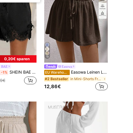
18
0,20€ sparen
N BAE
Easowa
SHEIN BAE Damen Shorts mit Taillenbindung und Kontrastspitze Einfarbig
Easowa Leinen Lässige Damen Shorts, Geeignet für Frühling/Sommer Damen Shorts Sommer Leinen Shorts Braune Shorts Damen Bequeme Shorts Lockere Shorts
-1%
EU Warehouse
in Mini-Shorts Frauen Shorts
#2 Bestseller
49€
12,86€