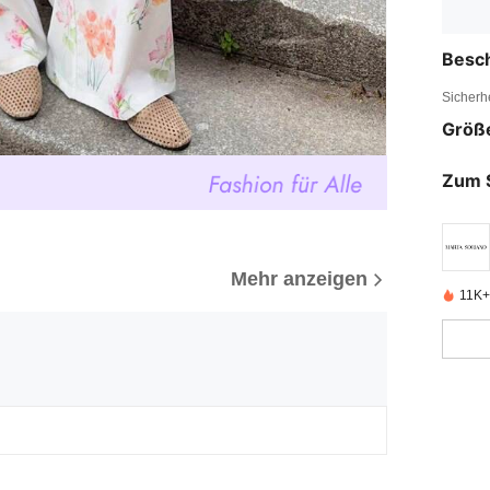
Besc
Sicherh
Größ
Zum 
Mehr anzeigen
11K+ 