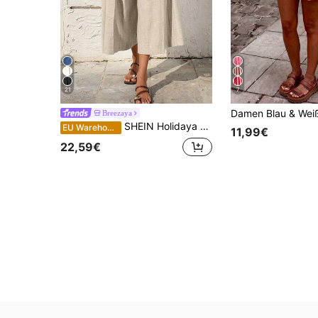
21
7
Breezaya
SHEIN Holidaya Damen Casual Leinen Caprihose, geeignet für Lässig, Strand und Zuhause
EU Warehouse
11,99€
22,59€