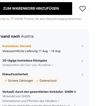
ZUM WARENKORB HINZUFÜGEN
e bis zu
17
SHEIN-Punkte, die beim Bezahlvorgang berechnet
.
rsand nach
Austria
Kostenloser Versand
Voraussichtliche Lieferung:
11 Aug. - 14 Aug.
30-tägige kostenlose Rückgabe
Vorbehaltlich der Fair-Use-Richtlinie
Einkaufssicherheit
Sichere Zahlungen
Datenschutz
Verkauft durch den gewerblichen Verkäufer: SHEIN
Versendet von SHEIN
Informationen und Pflichten des Händlers
Um diesen Verkäufer und/oder dieses Produkt zu melden