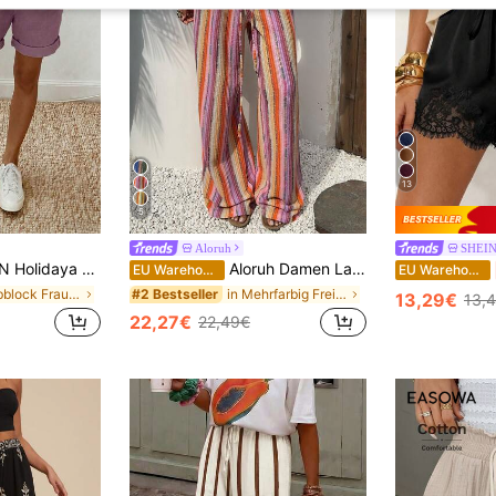
13
5
Aloruh
SHEI
ombiniert mit elastischem Taillenzug Design und umgeschlagenem Saum Details, für einen entspannten aber stilvollen Look, geeignet für tägliche Ausflüge, Urlaub oder leichte Lässig Anlässe, ein vielseitiges Teil in der Kategorie Lässig Kordelzug Shorts, elegante Hose in Khaki Farbe und weite Schlankheits Hosen.
Aloruh Damen Lange Satin Rock in Retro-Stil mit niedriger Taille, vielseitig einsetzbar in Braun meliert
EU Warehouse
EU Warehouse
in Farbblock Frauen Shorts
in Mehrfarbig Freizeithose
#2 Bestseller
13,29€
13,
22,27€
22,49€