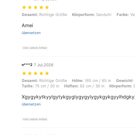
Gesamt: Richtige Größe, Körperform: Sanduhr, Farbe: Verschiedenfar
Gesamt:
Richtige Größe
Körperform:
Sanduhr
Farbe:
Ve
Amei
übersetzen
Vom selben Artikel
n***2
7 Jul,2026
Gesamt: Richtige Größe, Höhe: 165 cm / 65 in, Gewicht: 60 kg / 132 lb
Gesamt:
Richtige Größe
Höhe:
165 cm / 65 in
Gewicht:
Taille:
75 cm / 30 in
Hüften:
92 cm / 36 in
Körperform:
D
Xgygykytkyylgytykgyglygygylygykgykgyylhdgkyz
übersetzen
Vom selben Artikel