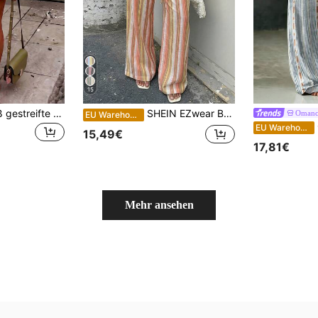
15
Damen Blau & Weiß gestreifte gewebte weite Beine Casual Strandhose, Damen lässige Sommer kühle Shorts für Strandurlaub Rot
SHEIN EZwear Bunte gestreifte gewebte Damenhosen, bunte Schlaghosen, boho-lässige Loungehosen, Weite Beine gestreifte Hosen, Damenhosen mit hoher Taille, Hosen mit Tunnelzug in der Taille
Omanc
EU Warehouse
EU Warehouse
15,49€
17,81€
Mehr ansehen