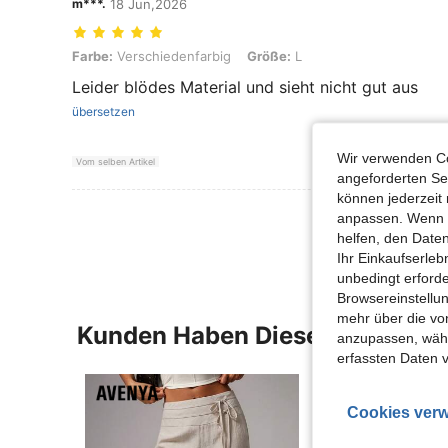
m***.
18 Jun,2026
Farbe: Verschiedenfarbig, Größe: L
Farbe:
Verschiedenfarbig
Größe:
L
Leider blödes Material und sieht nicht gut aus
übersetzen
Wir verwenden Co
Vom selben Artikel
angeforderten Ser
können jederzeit 
Mehr Bewertung
anpassen. Wenn Si
helfen, den Date
Ihr Einkaufserle
unbedingt erford
Browsereinstellun
mehr über die vo
Kunden Haben Diese Artikel A
anzupassen, wähle
erfassten Daten 
Cookies verw