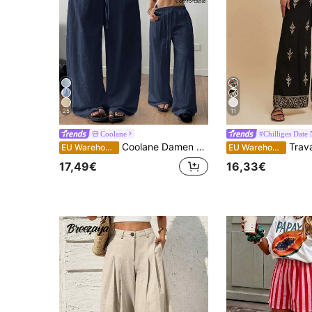
25
11
Coolane
#Chilliges Date 
Coolane Damen Sommer Country Konzert Ausgehen Strand Boho Basic Minimalistisch Gewaschen 100% Baumwolle Weiße Hose Saum Hose Locker Hose für Damen Baumwollhose, Herbst
Travachic Damen Urlaubs Pflanzen Muster Floral Muster Weite Hose, Lässige Lose Hose, Frühling & Sommer für Damen, Strandmode, Ostern, Strand für Damen
EU Warehouse
EU Warehouse
17,49€
16,33€