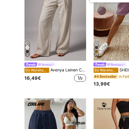
4
29
Avenya
Breezaya
Avenya Leinen Casual Loose Taille Schleife Dekor Maxi Hose Leinen Hose für Frauen Leinen Hose Zenske Pantalone Damenhose Hose Strandhose für Frauen Leinen Weite Bein Hose Weite Bein Hose für Frauen Leichte Hose für Frauen
SHEIN Holidaya Damen Sommer Neue Baumwolle Leinen Lässig Kordelzug Umgeschlagener Saum Shorts, mit Baumwolle Leinen strukturiertem Gewebe, k
EU Warehouse
EU Warehouse
#4 Bestseller
16,49€
13,99€