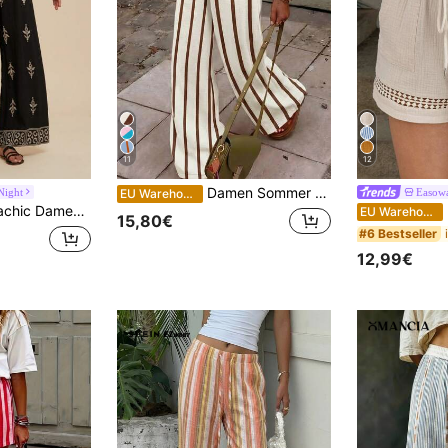
11
12
Damen Sommer Weite Beinhose, Hohe Taille Lässig Lose Strandhose, Boho Stil Rosa Vertikal Gestreift Gerade Beinhose Lang, Ibiza Stil, Vacationcore
Night
Easow
EU Warehouse
, Frühlingspause, Urlaub Damen, Konzert Damen, Rave Festival, Rave, geeignet für Urlaub, Nachmittagstee, Hochzeitssaison, Strandurlaub, Städtereise, Boho-Urlaub, Musikfestival, Strandmode, Ostern, Strand für Damen, Elegante Hose für Damen, Urlaub, Konzert Damen, Tropischer Urlaub, Urlaub, Boho, für Frühling, Sommer und Herbst
E
EU Warehouse
15,80€
#6 Bestseller
12,99€