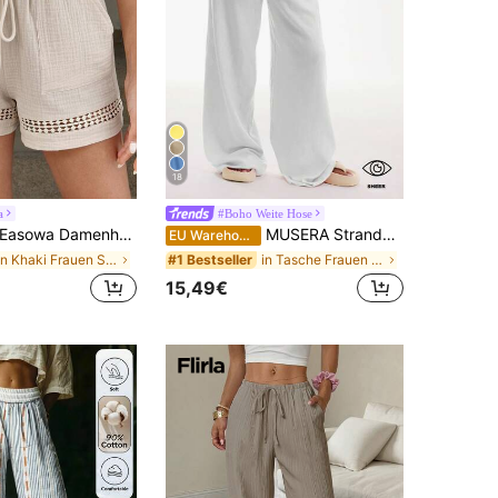
18
a
#Boho Weite Hose
asowa Damenhose im Vintage-Geld-Stil mit Zugband Taille, khakifarbene Culotte-Hose für Damen, Boho-Mode
MUSERA Strandhose mit Bindeband vorne, Leinenoptik, weiß, lässig, für Sommerurlaub, Sonne, Flughafen und Strand
EU Warehouse
in Khaki Frauen Shorts
in Tasche Frauen Hosen
#1 Bestseller
15,49€