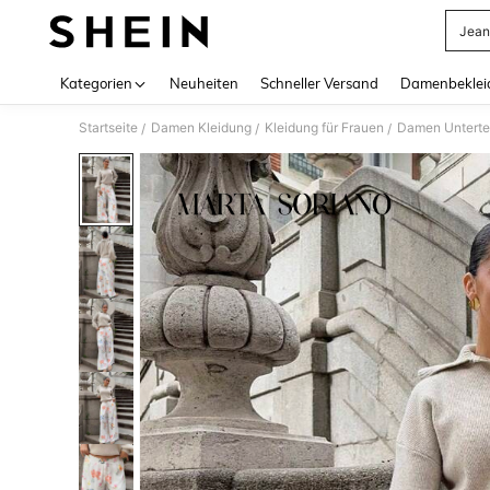
Jean
Use up 
Kategorien
Neuheiten
Schneller Versand
Damenbeklei
Startseite
Damen Kleidung
Kleidung für Frauen
Damen Unterte
/
/
/