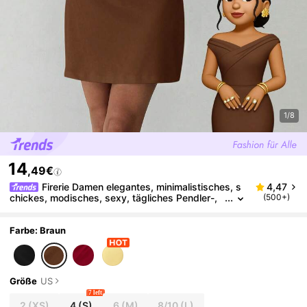
1/8
14
,49€
Firerie Damen elegantes, minimalistisches, s
4,47
chickes, modisches, sexy, tägliches Pendler-,
(500+)
Musik-Festival-, Urlaubs-Asymmetrisches Auss
chnitt-Drapiertes weißes A-Linien-Minikleid, Frühlin
g/Sommer, Hochzeitsgast-Kleid für Frauen
Farbe: Braun
Größe
US
7 left
2
(XS)
4
(S)
6
(M)
8/10
(L)