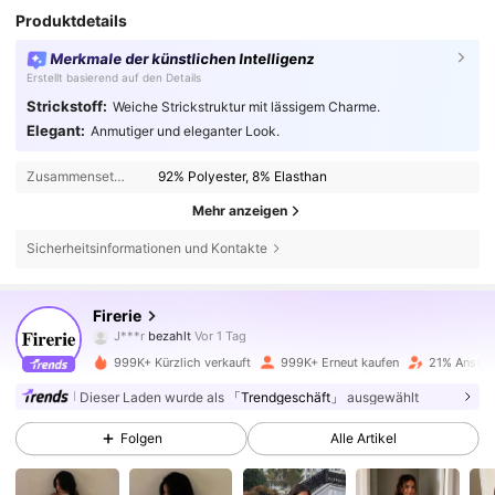
Produktdetails
Merkmale der künstlichen Intelligenz
Erstellt basierend auf den Details
Strickstoff:
Weiche Strickstruktur mit lässigem Charme.
Elegant:
Anmutiger und eleganter Look.
Zusammensetzung:
92% Polyester, 8% Elasthan
Mehr anzeigen
Sicherheitsinformationen und Kontakte
1.3M Follower
4,79
Firerie
J***r
bezahlt
Vor 1 Tag
a***e
ist
Vor 10 Minuten
gefolgt
999K+ Kürzlich verkauft
999K+ Erneut kaufen
21% Anstieg
1.3M Follower
4,79
Dieser Laden wurde als
「Trendgeschäft」
ausgewählt
Folgen
Alle Artikel
1.3M Follower
4,79