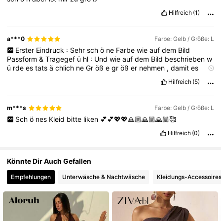
Hilfreich
(1)
1.3M Follower
4,79
a***0
Farbe: Gelb / Größe: L
Erster
Eindruck
:
Sehr
sch
ö
ne
Farbe
wie
auf
dem
Bild
Passform
&
Tragegef
ü
hl
:
Und
wie
auf
dem
Bild
beschrieben
w
ü
rde
es
tats
ä
chlich
ne
Gr
öß
e
gr
öß
er
nehmen
,
damit
es
nicht
zu
kurz
ist
.
Ansonsten
sehr
sch
ö
nes
Tragegef
ü
hl
.
Stoff
Hilfreich
(5)
&
Verarbeitung
:
Stoff
ist
angenehm
.
Verarbeitung
ist
auch
gut
.
Besonderheiten
:
Wirklich
sehr
sch
ö
ne
Farbe
sehr
elegant
Fazit
:
Nur
empfehlen
,
ein
sehr
sch
ö
nes
Sommerkleid
m***s
Farbe: Gelb / Größe: L
Sch
ö
nes
Kleid
bitte
liken
💕💕💖💖🙏🏼🙏🏼🙏🏼🥰
Hilfreich
(0)
Könnte Dir Auch Gefallen
Empfehlungen
Unterwäsche & Nachtwäsche
Kleidungs-Accessoire