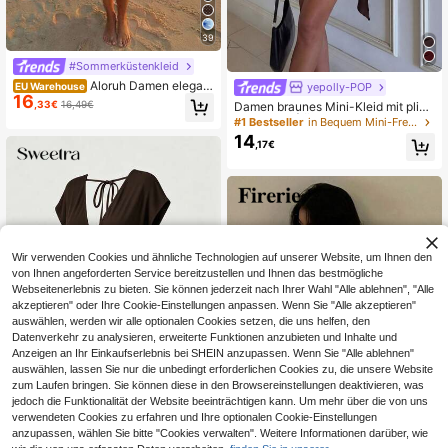
39
#Sommerküstenkleid
Aloruh Damen elegant
yepolly-POP
EU Warehouse
16
es braunes Batik-Muster Metall-De
,33€
16,49€
Damen braunes Mini-Kleid mit plissi
kor Rüschenärmel Mini-Kleid, braun
erter Taille | Ärmellos, figurbetont, S
#1 Bestseller
in Bequem Mini-Freizeitkleider
es Kleid, Urlaubskleid, Sommer-Par
chnallendesign
14
ty & Feiertagsoutfit
,17€
Wir verwenden Cookies und ähnliche Technologien auf unserer Website, um Ihnen den
von Ihnen angeforderten Service bereitzustellen und Ihnen das bestmögliche
Webseitenerlebnis zu bieten. Sie können jederzeit nach Ihrer Wahl "Alle ablehnen", "Alle
akzeptieren" oder Ihre Cookie-Einstellungen anpassen. Wenn Sie "Alle akzeptieren"
auswählen, werden wir alle optionalen Cookies setzen, die uns helfen, den
Datenverkehr zu analysieren, erweiterte Funktionen anzubieten und Inhalte und
Anzeigen an Ihr Einkaufserlebnis bei SHEIN anzupassen. Wenn Sie "Alle ablehnen"
auswählen, lassen Sie nur die unbedingt erforderlichen Cookies zu, die unsere Website
zum Laufen bringen. Sie können diese in den Browsereinstellungen deaktivieren, was
jedoch die Funktionalität der Website beeinträchtigen kann. Um mehr über die von uns
verwendeten Cookies zu erfahren und Ihre optionalen Cookie-Einstellungen
anzupassen, wählen Sie bitte "Cookies verwalten". Weitere Informationen darüber, wie
Sweetra
10