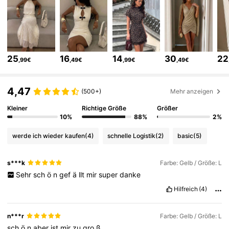
1.3M Follower
4,79
1.3M Follower
4,79
25
16
14
30
22
,99€
,49€
,99€
,49€
1.3M Follower
4,79
4,47
(500+)
Mehr anzeigen
Kleiner
Richtige Größe
Größer
1.3M Follower
4,79
10%
88%
2%
werde ich wieder kaufen
(4)
schnelle Logistik
(2)
basic
(5)
1.3M Follower
4,79
s***k
Farbe: Gelb / Größe: L
Sehr
sch
ö
n
gef
ä
llt
mir
super
danke
1.3M Follower
4,79
Hilfreich
(4)
n***r
Farbe: Gelb / Größe: L
1.3M Follower
4,79
sch
ö
n
aber
ist
mir
zu
gro
ß