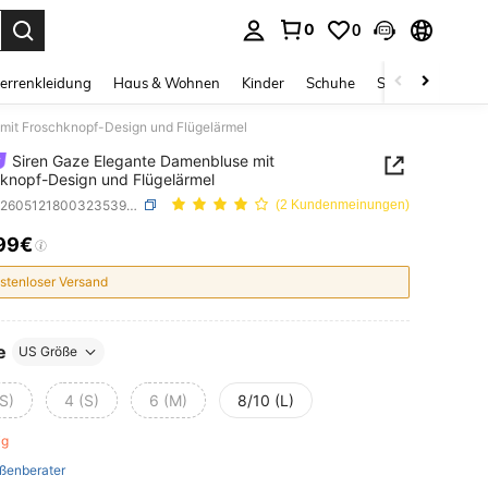
0
0
ess Enter to select.
errenkleidung
Haus & Wohnen
Kinder
Schuhe
Schmuck & Acces
mit Froschknopf-Design und Flügelärmel
Siren Gaze Elegante Damenbluse mit
knopf-Design und Flügelärmel
SKU: sz260512180032353971705
(2 Kundenmeinungen)
99€
ICE AND AVAILABILITY
stenloser Versand
e
US Größe
S)
4 (S)
6 (M)
8/10 (L)
rig
ßenberater