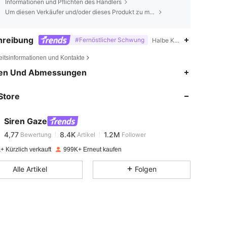
Informationen und Pflichten des Händlers
Um diesen Verkäufer und/oder dieses Produkt zu melden
hreibung
#Fernöstlicher Schwung
Halbe Knopfleiste,Mandar
eitsinformationen und Kontakte
4,77
8.4K
1.2M
en Und Abmessungen
Store
4,77
8.4K
1.2M
Siren Gaze
4,77
8.4K
1.2M
Bewertung
Artikel
Follower
s***8
bezahlt
Vor 1 Tag
+ Kürzlich verkauft
999K+ Erneut kaufen
4,77
8.4K
1.2M
Alle Artikel
Folgen
4,77
8.4K
1.2M
4,77
8.4K
1.2M