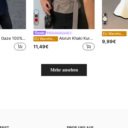
16
Franc
#Arbeitsoberteile
EU Warehouse
rm, weich und hautfreundlich, geeignet für Arbeit und Urlaub, Damen Herbst/Winter Top, elegante Bluse, figurbetontes Hemd, Rückkehr zur Schule, Glockenärmel, Kimono-Stil Hemd
Aloruh Khaki Kurzarmhemd, elegantes Business-Pendler-Minimalist-Vintage-Stil Formelles Hemd, Bürokleidung
EU Warehouse
9,99€
11,49€
Mehr ansehen
ENST
FINDE UNS AUF