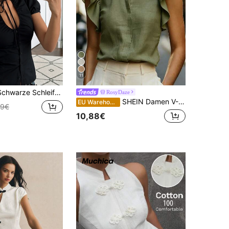
11
ässige Taillen-betonende Bluse, Herbst/Sommer Alltagskleidung, Schulanfang Saison
RosyDaze
SHEIN Damen V-Ausschnitt Kurzarm Bluse, angenehmer Stoff, geeignet für Urlaub, Alltag, lässig, Strand, Date, Party, Stadturlaub im Sommer, vielseitig
EU Warehouse
99€
10,88€