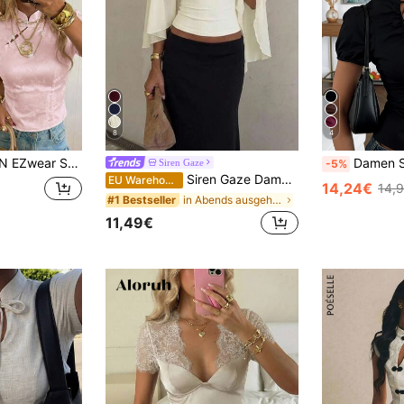
8
4
rd Damen Einfarbige Knopf Mao Kragen Kurzarm Satin Bluse
Damen Schwarze Schleife Aushöhlung Sexy L
Siren Gaze
-5%
Siren Gaze Damen Bluse in Unifarbe mit tiefem V-Ausschnitt, plissiert, lässig, vielseitig, für den täglichen Gebrauch
EU Warehouse
14,24€
14,
in Abends ausgehen Frauen Blusen
#1 Bestseller
11,49€