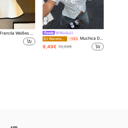
lia Weißes Top mit Rundhalsausschnitt und Rüschen an der Taille, schwarze Zierleiste, Damen-Top mit Flügelärmeln, Damen-Bluse mit Flügelärmeln, schwarz-weißes Top mit Rüschen-Flügelärmeln, Bluse mit Rundhalsausschnitt und schwarzer Zierleiste an der Taille, cremeweiße Bluse mit Flügelärmeln in Slim Fit, Top mit Rüschensaum, elegante weiße Taillenbluse, weiße Taillenbluse mit Flügelärmeln in Slim Fit, schwarze Zierleiste
Muchica
Muchica Damen Polka Dot Lässig Vielseitig Alltag Ausflug Hemd
EU Warehouse
-13%
9,49€
10,99€
APP