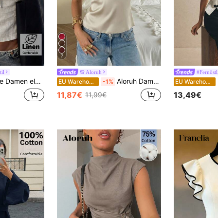
7
il
Aloruh
#Fernöst
g, Urlaub und Strand, farbige Bambustextur, kleiner Stehkragen, kurzärmelig, figurbetont, Frühlings-/Sommerbluse, Damen Sommeroutfits, Damen Sommertops
Aloruh Damen Spitzen-Patchwork transparente sexy Kurzarm Bluse
Po
EU Warehouse
-1%
EU Warehouse
11,87€
13,49€
11,99€