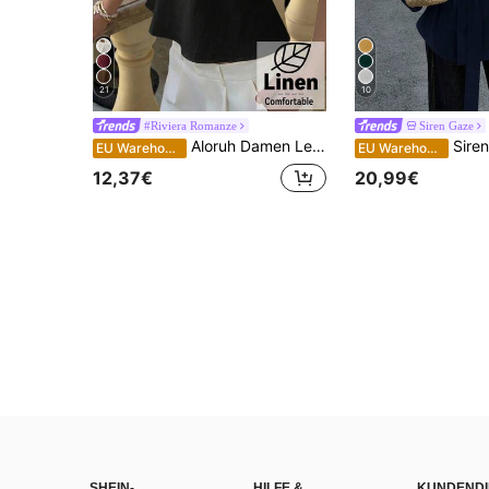
21
10
#Riviera Romanze
Siren Gaze
Aloruh Damen Leinen Metall Dekor Taille A-Linie Bluse, Frühling/Sommer
Siren Gaze 100% Baumwolle Taillengegürtetes Hemd mit Metallschnalle, Langa
EU Warehouse
EU Warehouse
12,37€
20,99€
SHEIN-
HILFE &
KUNDENDI