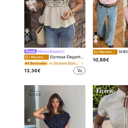
5
SHEIN EZwear Satin Jacqua
#Riviera Romanze
EU Warehouse
Elyressa Elegantes Sommerhemd mit bedrucktem Webstoff für Frauen
EU Warehouse
10,88€
in Stickerei Büroblusen
#4 Bestseller
13,36€