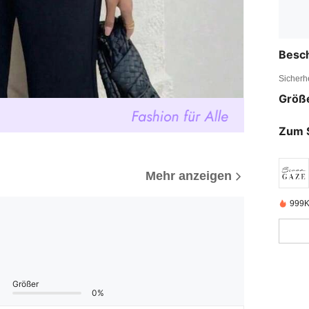
Besc
Sicherh
Größ
Zum 
Mehr anzeigen
999K
Größer
0%