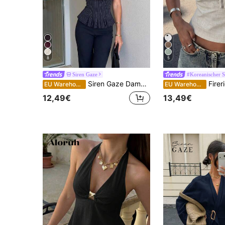
8
5
Siren Gaze
#Koreanischer St
Siren Gaze Damen gestreiftes lässig Vielseitig Alltags Hemd
Firerie Damen elegantes minimalistisches Alltagshemd für den Büroallta
EU Warehouse
EU Warehouse
12,49€
13,49€