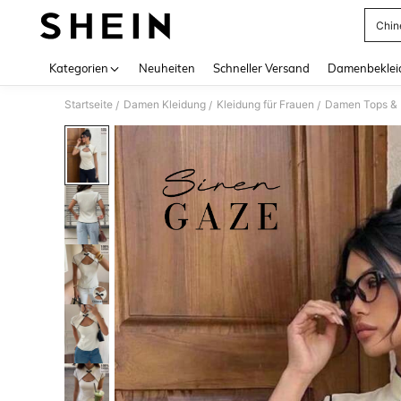
Chin
Use up 
Kategorien
Neuheiten
Schneller Versand
Damenbeklei
Startseite
Damen Kleidung
Kleidung für Frauen
Damen Tops & B
/
/
/