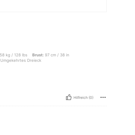
bs, Brust: 97 cm / 38 in, Taille: 76 cm / 30 in, Hüften: 102 cm / 40 in, Körperfo
58 kg / 128 lbs
Brust:
97 cm / 38 in
Umgekehrtes Dreieck
Hilfreich (0)