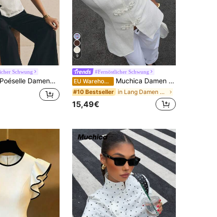
9
licher Schwung
#Fernöstlicher Schwung
éselle Damenbluse mit Stehkragen, schmaler Passform, vielseitig, für Alltag und Freizeit, kurze Ärmel, neues chinesisches Modell mit Knopfkragen, kurzen Ärmeln und taillierter Passform.
Muchica Damen Ärmellose Knopf-Tanktop im Chinesischen Stil, Sommerfashion
EU Warehouse
in Lang Damen Oberteile
#10 Bestseller
15,49€