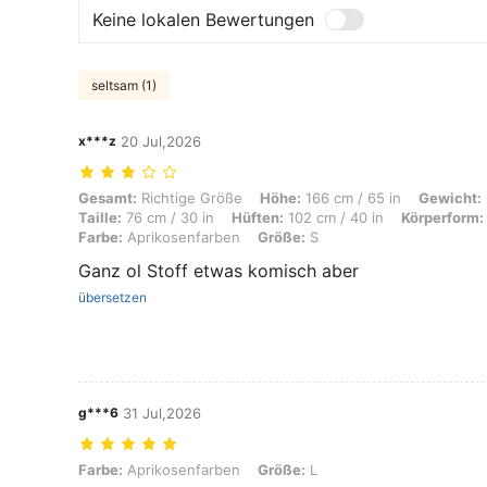
Keine lokalen Bewertungen
seltsam (1)
x***z
20 Jul,2026
Gesamt: Richtige Größe, Höhe: 166 cm / 65 in, Gewicht: 58 kg / 128 l
Gesamt:
Richtige Größe
Höhe:
166 cm / 65 in
Gewicht:
Taille:
76 cm / 30 in
Hüften:
102 cm / 40 in
Körperform:
Farbe:
Aprikosenfarben
Größe:
S
Ganz ol Stoff etwas komisch aber
übersetzen
g***6
31 Jul,2026
Farbe: Aprikosenfarben, Größe: L
Farbe:
Aprikosenfarben
Größe:
L