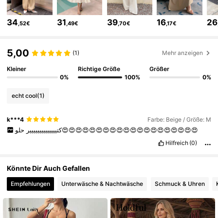
6.6M Follower
4,86
34
31
39
16
26
,52€
,49€
,70€
,17€
6.6M Follower
4,86
5,00
(1)
Mehr anzeigen
Kleiner
Richtige Größe
Größer
6.6M Follower
4,86
0%
100%
0%
echt cool
(1)
6.6M Follower
4,86
k***4
Farbe: Beige / Größe: M
حلو😍😍😍😍😍😍😍😍😍😍😍😍😍😍😍😍😍😍😍😍
كتيييييييييييييير
6.6M Follower
4,86
Hilfreich
(0)
Könnte Dir Auch Gefallen
6.6M Follower
4,86
Empfehlungen
Unterwäsche & Nachtwäsche
Schmuck & Uhren
6.6M Follower
4,86