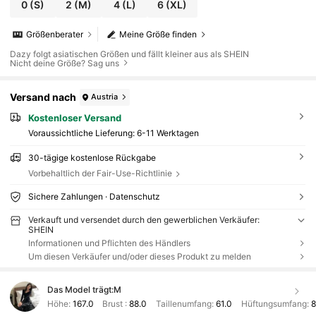
0
(S)
2
(M)
4
(L)
6
(XL)
Größenberater
Meine Größe finden
Dazy folgt asiatischen Größen und fällt kleiner aus als SHEIN
Nicht deine Größe? Sag uns
Versand nach
Austria
Kostenloser Versand
Voraussichtliche Lieferung:
6-11 Werktagen
30-tägige kostenlose Rückgabe
Vorbehaltlich der Fair-Use-Richtlinie
Sichere Zahlungen · Datenschutz
Verkauft und versendet durch den gewerblichen Verkäufer:
SHEIN
Informationen und Pflichten des Händlers
Um diesen Verkäufer und/oder dieses Produkt zu melden
Das Model trägt:
M
Höhe:
167.0
Brust :
88.0
Taillenumfang:
61.0
Hüftungsumfang:
8