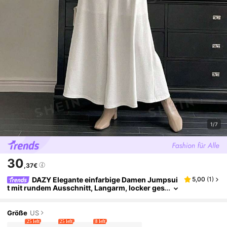
1/7
30
,37€
DAZY Elegante einfarbige Damen Jumpsui
5,00
(
1
)
t mit rundem Ausschnitt, Langarm, locker ges
chnitten, Loungewear Set
Größe
US
25 left
25 left
8 left