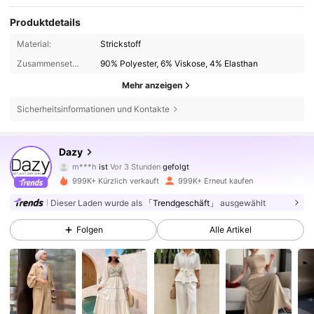
Produktdetails
Material:
Strickstoff
Zusammensetzung:
90% Polyester, 6% Viskose, 4% Elasthan
Mehr anzeigen
Sicherheitsinformationen und Kontakte
6.6M Follower
4,86
Dazy
m***h
ist
Vor 3 Stunden
gefolgt
3***7
ist am Durchsuchen
999K+ Kürzlich verkauft
999K+ Erneut kaufen
6.6M Follower
4,86
Dieser Laden wurde als
「Trendgeschäft」
ausgewählt
Folgen
Alle Artikel
6.6M Follower
4,86
6.6M Follower
4,86