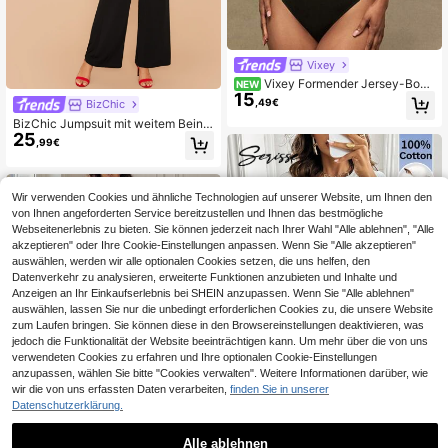
Vixey
Vixey Formender Jersey-Body
NEW
15
suit ohne Träger mit goldener Schn
,49€
BizChic
alle
BizChic Jumpsuit mit weitem Beins
25
chnitt Multi offenem Rücken, Arbeit
,99€
skleidung
Wir verwenden Cookies und ähnliche Technologien auf unserer Website, um Ihnen den
von Ihnen angeforderten Service bereitzustellen und Ihnen das bestmögliche
Webseitenerlebnis zu bieten. Sie können jederzeit nach Ihrer Wahl "Alle ablehnen", "Alle
akzeptieren" oder Ihre Cookie-Einstellungen anpassen. Wenn Sie "Alle akzeptieren"
auswählen, werden wir alle optionalen Cookies setzen, die uns helfen, den
Datenverkehr zu analysieren, erweiterte Funktionen anzubieten und Inhalte und
Anzeigen an Ihr Einkaufserlebnis bei SHEIN anzupassen. Wenn Sie "Alle ablehnen"
auswählen, lassen Sie nur die unbedingt erforderlichen Cookies zu, die unsere Website
zum Laufen bringen. Sie können diese in den Browsereinstellungen deaktivieren, was
jedoch die Funktionalität der Website beeinträchtigen kann. Um mehr über die von uns
verwendeten Cookies zu erfahren und Ihre optionalen Cookie-Einstellungen
anzupassen, wählen Sie bitte "Cookies verwalten". Weitere Informationen darüber, wie
wir die von uns erfassten Daten verarbeiten,
finden Sie in unserer
Datenschutzerklärung.
#Riviera Romanze
Alle ablehnen
4