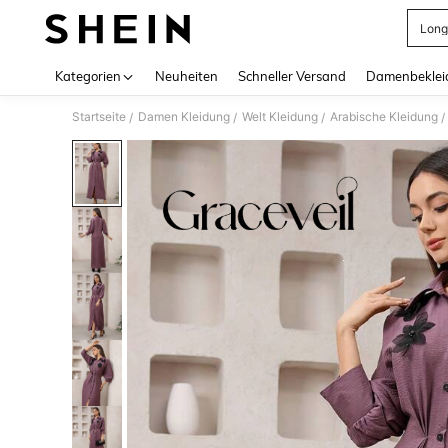
Long
Use up 
Kategorien
Neuheiten
Schneller Versand
Damenbeklei
Startseite
Damen Kleidung
Welt Kleidung
Arabische Kleidung
/
/
/
/