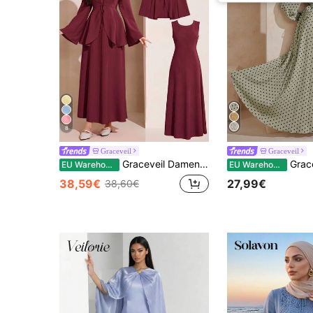
8
Graceveil
Graceveil
Graceveil Damen Einfarbiges Kleid mit Schnürung an der Taille, asymmetrischem Saum und ärmellos, elegantes Zweiteiler-Set
Graceveil Arabisches Kleid mit tailli
EU Warehouse
EU Warehouse
38,59€
27,99€
38,60€