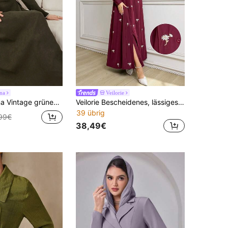
na
Veilorie
r Taille und ausgestelltem Saum, arabischer Stil für Herbst/Winter und Abschluss, für Frauen
Veilorie Bescheidenes, lässiges Kleid mit floraler Stickerei im arabischen Stil für Frauen
39 übrig
99€
38,49€