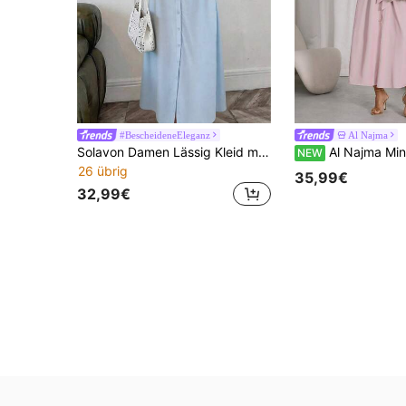
#BescheideneEleganz
Al Najma
Solavon Damen Lässig Kleid mit floraler Stickerei und Knopfleiste im arabischen Stil, Herbst
Al Najma Minimalistisches lässiges Damen-
NEW
26 übrig
35,99€
32,99€