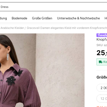
 Dress
and down arrow keys to navigate search Zuletzt gesucht and Suche und Finde. Pr
dung
Bademode
Große Größen
Unterwäsche & Nachtwäsche
H
Arabische Kleider
Graceveil Damen elegantes Kleid mit vorderem Knopfverschlu
/
Knopfv
SKU: s
25
PR
Ko
Größ
2 (X
12 (