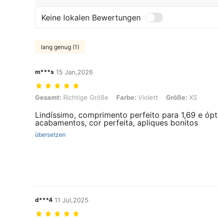
Keine lokalen Bewertungen
lang genug (1)
m***s
15 Jan,2026
Gesamt: Richtige Größe, Farbe: Violett, Größe: XS
Gesamt:
Richtige Größe
Farbe:
Violett
Größe:
XS
Lindíssimo, comprimento perfeito para 1,69 e ópt
acabamentos, cor perfeita, apliques bonitos
übersetzen
d***4
11 Jul,2025