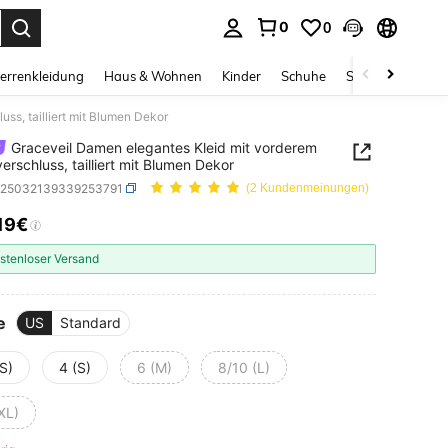
0
0
ess Enter to select.
errenkleidung
Haus & Wohnen
Kinder
Schuhe
Schmuck & Acces
ss, tailliert mit Blumen Dekor
Graceveil Damen elegantes Kleid mit vorderem
erschluss, tailliert mit Blumen Dekor
z25032139339253791
(2 Kundenmeinungen)
,19€
ICE AND AVAILABILITY
stenloser Versand
e
US
Standard
S)
4 (S)
6 (M)
8/10 (L)
XL)