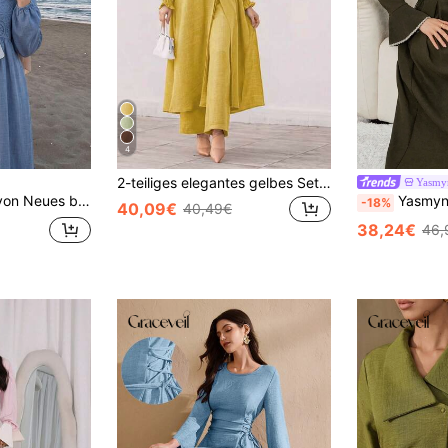
4
2-teiliges elegantes gelbes Set: Rundhals-Cardigan-Top in Unifarbe und Hose mit elastischem Bund, geeignet für Gartenparty, Pendeln, Arbeit, Frühling/Sommer/Herbst
Yasmy
rk Taille gerafft lässiges Urlaubs Alltagskleid mit vielseitiger Verwendung
Yasmyna Vintage grünes Kleid mit taillierte
-18%
40,09€
40,49€
38,24€
46,