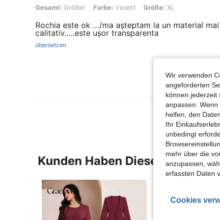
Gesamt: Größer, Farbe: Violett, Größe: XL
Gesamt:
Größer
Farbe:
Violett
Größe:
XL
Rochia este ok …/ma așteptam la un material mai
calitativ…..este ușor transparenta
übersetzen
Wir verwenden Co
angeforderten Ser
können jederzeit 
anpassen. Wenn Si
helfen, den Date
Ihr Einkaufserle
unbedingt erford
Browsereinstellun
mehr über die vo
Kunden Haben Diese Artikel A
anzupassen, wähle
erfassten Daten 
Cookies verw