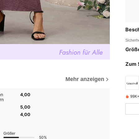
Besc
Sicherh
Größ
Zum 
Mehr anzeigen
en
4,00
99K+ 
rn
5,00
4,00
Größer
50%