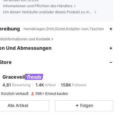
Versendet von SHEIN
Informationen und Pflichten des Händlers
Um diesen Verkäufer und/oder dieses Produkt zu melden
hreibung
Hemdkragen,Shirt,Gürtel,Knöpfen vorn,Taschen
eitsinformationen und Kontakte
4,81
1.4K
158K
en Und Abmessungen
Store
4,81
1.4K
158K
Graceveil
4,81
1.4K
158K
Bewertung
Artikel
Follower
4***7
bezahlt
Vor 1 Tag
Kürzlich verkauft
99K+ Erneut kaufen
4,81
1.4K
158K
Alle Artikel
Folgen
4,81
1.4K
158K