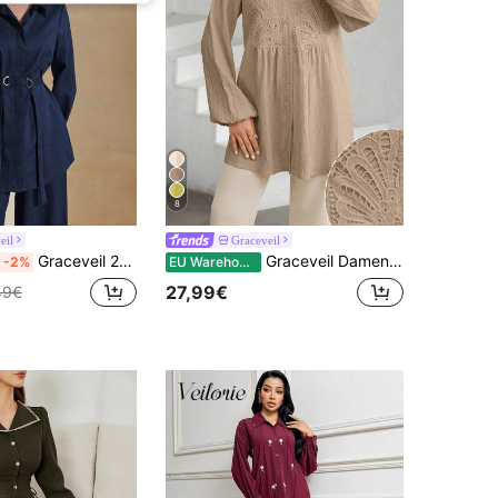
8
eil
Graceveil
Graceveil 2er Set: Gürtel mit Metalldekor am Hemdkragen, locker elegantes Damenoutfit
Graceveil Damenbluse mit Kerbausschnitt, besticktem Design, langen Ärmeln und einreihiger Knopfleiste
-2%
EU Warehouse
27,99€
49€