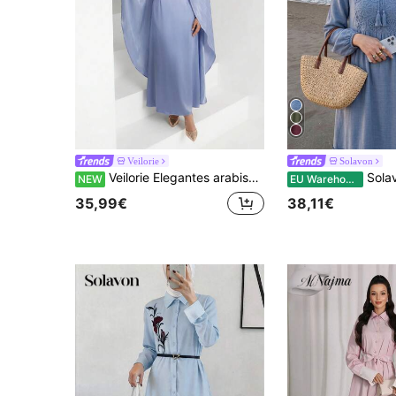
Veilorie
Solavon
Veilorie Elegantes arabisches Damenkleid im Schal-Stil mit Metallverzierung
Solavon Neues besticktes Patchwo
NEW
EU Warehouse
35,99€
38,11€