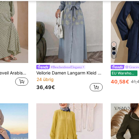
8
#BescheideneEleganz
Gracev
erter Bindung, Polka-Dot-Muster, 3D-Blumendekor, elastischen Ärmeln und vollem Rock
Veilorie Damen Langarm Kleid mit Stickerei im arabischen Stil mit Einzelknopfleiste
EU Warehouse
24 übrig
40,58€
41,
36,49€