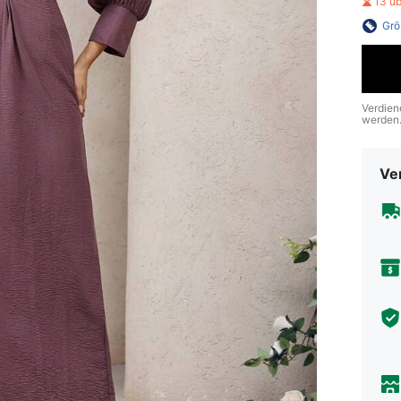
13 ü
Grö
Verdien
werden
Ve