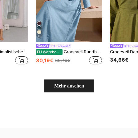
11
Graceveil
#Diploma
Araberkleid mit Knöpfen für den Alltag
Graceveil Rundhals-Abaya-Kleid mit Kordelzug Einfarbig
EU Warehouse
34,66€
30,19€
30,49€
Mehr ansehen