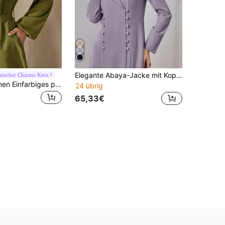
Elegante Abaya-Jacke mit Kopftuch, gepolsterten Schultern, einfarbig, Knopfverschluss vorne, Seitenschlitz, Frühling Herbst
tischer Charme Kern
Graceveil Damen Einfarbiges plissiertes Casual Party Reise Kleid im arabischen Stil
24 übrig
65,33€