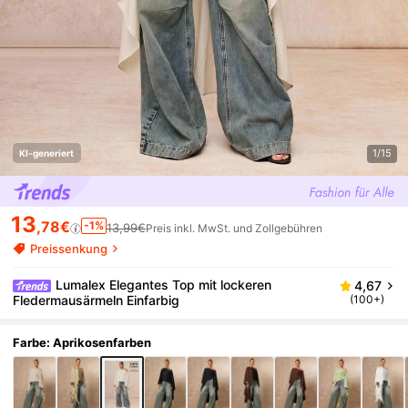
1/15
KI-generiert
13
,78€
-1%
13,99€
Preis inkl. MwSt. und Zollgebühren
Preissenkung
Lumalex Elegantes Top mit lockeren
4,67
Fledermausärmeln Einfarbig
(100+)
Farbe: Aprikosenfarben