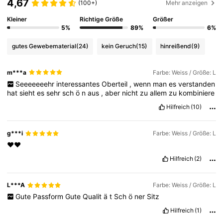
4,67
(100+)
Mehr anzeigen
Kleiner
Richtige Größe
Größer
5%
89%
6%
gutes Gewebematerial
(24)
kein Geruch
(15)
hinreißend
(9)
m***a
Farbe: Weiss / Größe: L
Seeeeeeehr
interessantes
Oberteil
,
wenn
man
es
verstanden
hat
sieht
es
sehr
sch
ö
n
aus
,
aber
nicht
zu
allem
zu
kombiniere
Hilfreich
(10)
g***i
Farbe: Weiss / Größe: L
❤️❤️
Hilfreich
(2)
L***A
Farbe: Weiss / Größe: L
Gute
Passform
Gute
Qualit
ä
t
Sch
ö
ner
Sitz
Hilfreich
(1)