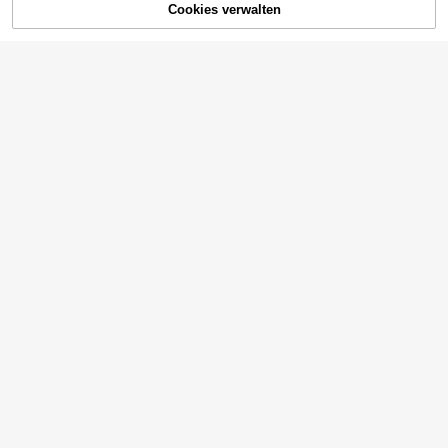
Cookies verwalten
ZUM WARENKORB HINZUFÜGEN