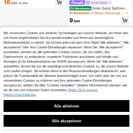
10
Siren Gaze
,39€
10,49€
Fit Micro Crop Top für den täglichen
Gebrauch,Sommer Tops Outfits für
Siren Gaze Spitzen-P
EU Warehouse
Frauen,Urlaub Outfits Frauen,Maija
atchwork Twist Knoten Schulterfrei
#1 Bestseller
in Braun Vielseitige Alltagsoberteile
Weiß, Y2K Ästhetik
Top, elegantes figurbetontes Dame
9
n Top, Karnevals Top, lässiger Som
,89€
merstil, asymmetrisches Schulter T
op, rückenfreies Top, Party Top, Mu
sikfestival
Wir verwenden Cookies und ähnliche Technologien auf unserer Website, um Ihnen den
von Ihnen angeforderten Service bereitzustellen und Ihnen das bestmögliche
Webseitenerlebnis zu bieten. Sie können jederzeit nach Ihrer Wahl "Alle ablehnen", "Alle
akzeptieren" oder Ihre Cookie-Einstellungen anpassen. Wenn Sie "Alle akzeptieren"
auswählen, werden wir alle optionalen Cookies setzen, die uns helfen, den
Datenverkehr zu analysieren, erweiterte Funktionen anzubieten und Inhalte und
Anzeigen an Ihr Einkaufserlebnis bei SHEIN anzupassen. Wenn Sie "Alle ablehnen"
auswählen, lassen Sie nur die unbedingt erforderlichen Cookies zu, die unsere Website
zum Laufen bringen. Sie können diese in den Browsereinstellungen deaktivieren, was
jedoch die Funktionalität der Website beeinträchtigen kann. Um mehr über die von uns
verwendeten Cookies zu erfahren und Ihre optionalen Cookie-Einstellungen
anzupassen, wählen Sie bitte "Cookies verwalten". Weitere Informationen darüber, wie
wir die von uns erfassten Daten verarbeiten,
finden Sie in unserer
Datenschutzerklärung.
Alle ablehnen
Alle akzeptieren