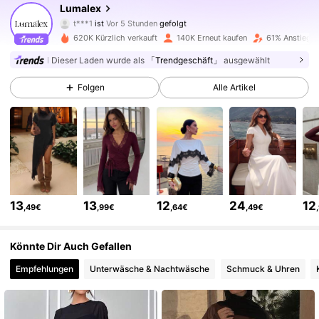
Lumalex
t***1
ist
Vor 5 Stunden
gefolgt
4***6
ist am Durchsuchen
442K Follower
4,74
620K Kürzlich verkauft
140K Erneut kaufen
61% Anstieg d
Dieser Laden wurde als
「Trendgeschäft」
ausgewählt
442K Follower
4,74
Folgen
Alle Artikel
442K Follower
4,74
442K Follower
4,74
13
13
12
24
12
,49€
,99€
,64€
,49€
442K Follower
4,74
Könnte Dir Auch Gefallen
Empfehlungen
Unterwäsche & Nachtwäsche
Schmuck & Uhren
442K Follower
4,74