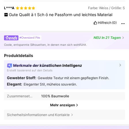
L***A
Farbe: Weiss / Größe: S
Gute
Qualit
ä
t
Sch
ö
ne
Passform
und
leichtes
Material
Hilfreich
(0)
NEU
In 21 Tagen
#Oversized Fits
Coole, entspannte Silhouetten, in denen man sich wohlfühlt.
Produktdetails
Merkmale der künstlichen Intelligenz
Erstellt basierend auf den Details
Gewebter Stoff:
Gewebte Textur mit einem gepflegten Finish.
Elegant:
Eleganter Stil, mühelos souverän.
Zusammensetzung:
100% Baumwolle
Mehr anzeigen
Sicherheitsinformationen und Kontakte
442K Follower
4,74