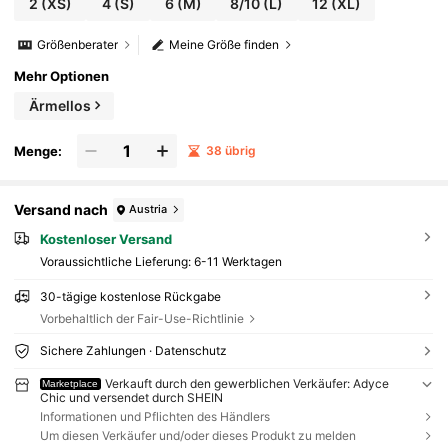
2
(XS)
4
(S)
6
(M)
8/10
(L)
12
(XL)
Größenberater
Meine Größe finden
Mehr Optionen
Ärmellos
Menge:
38 übrig
Versand nach
Austria
Kostenloser Versand
Voraussichtliche Lieferung:
6-11 Werktagen
30-tägige kostenlose Rückgabe
Vorbehaltlich der Fair-Use-Richtlinie
Sichere Zahlungen · Datenschutz
Verkauft durch den gewerblichen Verkäufer: Adyce
Marketplace
Chic und versendet durch SHEIN
Informationen und Pflichten des Händlers
Um diesen Verkäufer und/oder dieses Produkt zu melden