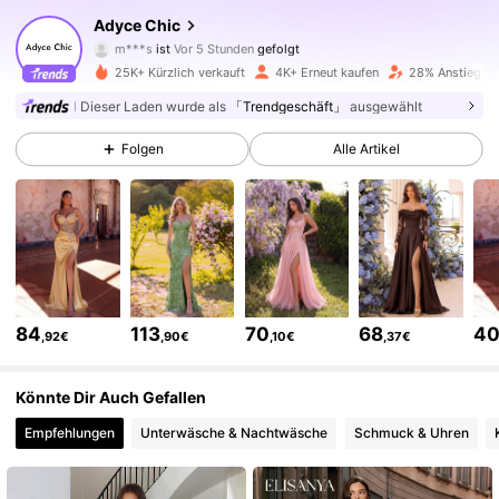
Adyce Chic
m***s
ist
Vor 5 Stunden
gefolgt
d***o
ist am Durchsuchen
31K Follower
4,73
25K+ Kürzlich verkauft
4K+ Erneut kaufen
28% Anstieg de
Dieser Laden wurde als
「Trendgeschäft」
ausgewählt
31K Follower
4,73
Folgen
Alle Artikel
31K Follower
4,73
31K Follower
4,73
84
113
70
68
4
,92€
,90€
,10€
,37€
31K Follower
4,73
Könnte Dir Auch Gefallen
Empfehlungen
Unterwäsche & Nachtwäsche
Schmuck & Uhren
31K Follower
4,73