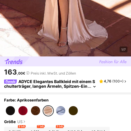
1/7
163
,00€
Preis inkl. MwSt. und Zöllen
ADYCE Elegantes Ballkleid mit einem S
4,76
(
100+
)
chulterträger, langen Ärmeln, Spitzen-Ein
sätzen, transparentem Schlitz, langem Ba
nd und Rücken-Bindung, für Party, Abschluss
ball, Homecoming, Hochzeitsgast und formell
Farbe: Aprikosenfarben
es Abendessen
Größe
US
8 left
7 left
9 left