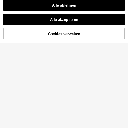
Alle ablehnen
Alle akzeptieren
Cookies verwalten
ZUM WARENKORB HINZUFÜGEN