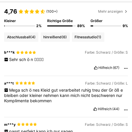
4,76
(100+)
Mehr anzeigen
Kleiner
Richtige Größe
Größer
2%
89%
9%
Abschlussball
(4)
hinreißend
(6)
Fitnessstudio
(1)
b***k
Farbe: Schwarz / Größe: S
Sehr
sch
ö
n
👍🏻👍🏻
Hilfreich
(67)
a***t
Farbe: Schwarz / Größe: L
Mega
sch
ö
nes
Kleid
gut
verarbeitet
ruhig
treu
der
Gr
öß
e
bleiben
oder
kleiner
nehmen
kann
mich
nicht
beschweren
nur
Komplimente
bekommen
Hilfreich
(44)
m***y
Farbe: Schwarz / Größe: S
passt
perfekt
kann
ich
nur
sagen