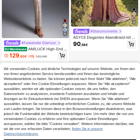
15
#Glanzmomente
6
ADYCE Elegantes Abendkleid mit S
paghettiträgern, Pailletten-Einsätze
#Funkelnder Glamour
90
,58€
n, Fischgräten-Struktur, hoher Taill
AMILUCK High-End L
EU Warehouse
e, hohem Schlitz, rückenfrei, Binde
uxus schwer verzierte Pailletten Pe
129
band am Rücken, bodenlang, für Ab
,60€
-1%
132,16€
rlen Spitze Off-Shoulder Off-Shoul
schlussball, formelle Anlässe und Di
der Schlitz Saum elegantes Bodyco
nnerpartys
n Kleid für Frauen Herbst
Wir verwenden Cookies und ähnliche Technologien auf unserer Website, um Ihnen den
von Ihnen angeforderten Service bereitzustellen und Ihnen das bestmögliche
Webseitenerlebnis zu bieten. Sie können jederzeit nach Ihrer Wahl "Alle ablehnen", "Alle
akzeptieren" oder Ihre Cookie-Einstellungen anpassen. Wenn Sie "Alle akzeptieren"
auswählen, werden wir alle optionalen Cookies setzen, die uns helfen, den
Datenverkehr zu analysieren, erweiterte Funktionen anzubieten und Inhalte und
Anzeigen an Ihr Einkaufserlebnis bei SHEIN anzupassen. Wenn Sie "Alle ablehnen"
auswählen, lassen Sie nur die unbedingt erforderlichen Cookies zu, die unsere Website
zum Laufen bringen. Sie können diese in den Browsereinstellungen deaktivieren, was
jedoch die Funktionalität der Website beeinträchtigen kann. Um mehr über die von uns
verwendeten Cookies zu erfahren und Ihre optionalen Cookie-Einstellungen
anzupassen, wählen Sie bitte "Cookies verwalten". Weitere Informationen darüber, wie
wir die von uns erfassten Daten verarbeiten,
finden Sie in unserer
Datenschutzerklärung.