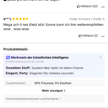
Hilfreich
(22)
d***j
Farbe: Schwarz / Größe: S
Mega
sch
ö
nes
Kleid
sitzt
Sonne
kann
ich
ihm
weiterempfehlen
wow
,
wow
wow
Hilfreich
(2)
Produktdetails
Merkmale der künstlichen Intelligenz
Erstellt basierend auf den Details
Gewebter Stoff:
Saubere Web-Optik mit edlem Charme.
Elegant, Party:
Eleganter Stil, mühelos souverän.
Zusammensetzung:
95% Polyester, 5% Elasthan
Mehr anzeigen
Sicherheitsinformationen und Kontakte
31K Follower
4,73