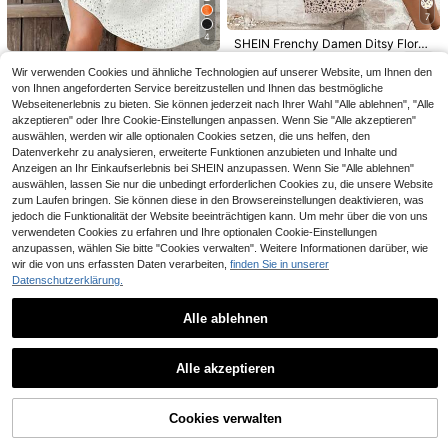
Vaclyn Ärmellose, locker sitzende L
tes Damenkleid in Unifarbe mit Spa
ässig Sommerkleid mit Kontrastfarb
14
7
14
,49€
,49€
ghettiträgern
en
4
SHEIN Frenchy Damen Ditsy Floral
Schlitz Seite ärmellos Mittellang Ur
17
Damen Blumen-Jacquard Cut-Out
,32€
laubskleid
Wir verwenden Cookies und ähnliche Technologien auf unserer Website, um Ihnen den
elegantes V-Ausschnitt A-Linie Rüs
19
von Ihnen angeforderten Service bereitzustellen und Ihnen das bestmögliche
,81€
chenärmel Midi-Kleid, mit Rüschen
Webseitenerlebnis zu bieten. Sie können jederzeit nach Ihrer Wahl "Alle ablehnen", "Alle
saum Weiß Sommer, Resortwear
akzeptieren" oder Ihre Cookie-Einstellungen anpassen. Wenn Sie "Alle akzeptieren"
auswählen, werden wir alle optionalen Cookies setzen, die uns helfen, den
Datenverkehr zu analysieren, erweiterte Funktionen anzubieten und Inhalte und
Anzeigen an Ihr Einkaufserlebnis bei SHEIN anzupassen. Wenn Sie "Alle ablehnen"
auswählen, lassen Sie nur die unbedingt erforderlichen Cookies zu, die unsere Website
zum Laufen bringen. Sie können diese in den Browsereinstellungen deaktivieren, was
jedoch die Funktionalität der Website beeinträchtigen kann. Um mehr über die von uns
verwendeten Cookies zu erfahren und Ihre optionalen Cookie-Einstellungen
Ähnliche vorrätige Artikel anzeigen
Alle ansehen
anzupassen, wählen Sie bitte "Cookies verwalten". Weitere Informationen darüber, wie
wir die von uns erfassten Daten verarbeiten,
finden Sie in unserer
Datenschutzerklärung.
Alle ablehnen
6
21
SHEIN LUNE Spitzen-Patchwork-B
#Alltagskleidung
lütenärmel, tailliert mit Schleife, A-L
#5 Bestseller
in Applikationen Frauen Kleider
Alle akzeptieren
Siren Gaze Ärmelloses, langes Klei
inie, lässig, locker, elegant, Pendler,
Sorry, dieses Produkt ist ausverkauft.
d aus 100 % Baumwolle mit blauen
14
#Sommerlich elegant
18
Retro Frühling/Sommer Mini-Kleid f
,49€
,99€
und weißen Streifen, eckigem Auss
ür Frauen
SHEIN Romantisches, elegantes Ch
Maija Damen einfarbiges ärmellose
chnitt und Pariser Chic – perfekt für
Cookies verwalten
iffon-Kleid mit Blume Muster und V
s Midi-Kleid mit Cut-Out-Muster, m
AUSVERKAUFT
#4 Bestseller
in Hochzeit Frauen Midikleider
22
den Sommerurlaub oder als Alltags
,99€
-Ausschnitt für den Kassenbereich,
odisch minimalistisch elegant
kleid für Pendler und Büro.
25
vintage modische Urlaubskleidung
,73€
-1%
25,99€