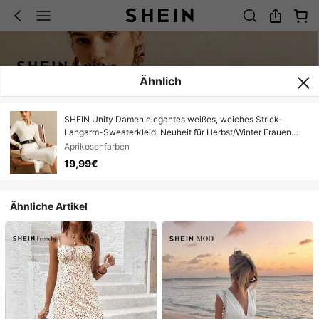
Ähnlich
SHEIN Unity Damen elegantes weißes, weiches Strick-
Langarm-Sweaterkleid, Neuheit für Herbst/Winter Frauen
Neujahr Weihnachten Ausgehparty Pendler Anlass
Aprikosenfarben
19,99€
Ähnliche Artikel