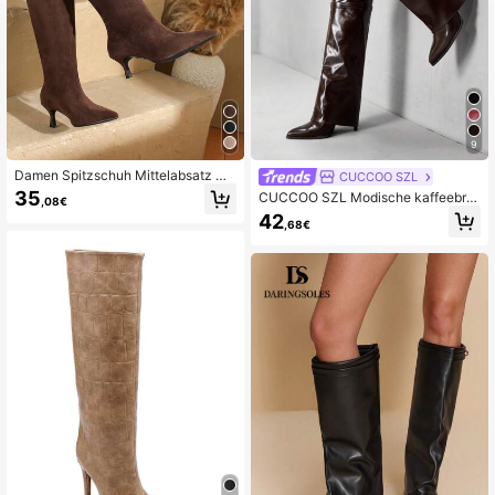
899K Follower
4,86
899K Follower
4,86
9
Damen Spitzschuh Mittelabsatz Ov
CUCCOO SZL
erknee Stiefel, Schlupfstiefel, elega
35
CUCCOO SZL Modische kaffeebra
,08€
nter Party Western Stil Kitten Absat
une Schaftstiefel, spitzer Zehenber
42
z, schön & anmutig für den Alltag, s
,68€
eich, hoher Schaft, schmaler Absat
ynthetische Faser, Herbst/Winter O
z, sexy Overknee-Reitstiefel für Da
verknee High Heels, Burgunderrote
men
Absätze