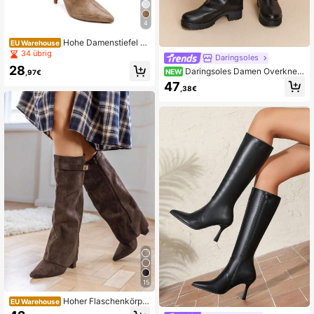
4
Hohe Damenstiefel mi
EU Warehouse
t Kroko-Effekt – Schick und elegant
34 übrig
Daringsoles
28
Daringsoles Damen Overknee
NEW
,97€
-Stiefel, figurbetontes Design ohne
47
,38€
Sperrigkeiten, passend zu Mänteln,
sanft und elegant
15
Hoher Flaschenkörpe
EU Warehouse
r, spitz zulaufender Flaschenhals, d