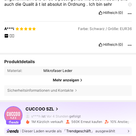
auch
die
Qualit
ä
t
ist
absolut
in
Ordnung
.
Ich
bin
sehr
zufrieden
und
kann
den
Shop
gerne
weiterempfehlen
!
Hilfreich
(0)
A***i
Farbe: Schwarz / Größe: EUR36
❤️‍🔥
Hilfreich
(0)
Produktdetails
Material:
Mikrofaser Leder
Mehr anzeigen
Sicherheitsinformationen und Kontakte
899K Follower
4,86
CUCCOO SZL
s***h
ist
Vor 4 Stunden
gefolgt
1M Kürzlich verkauft
560K Erneut kaufen
10% Anstieg der
899K Follower
4,86
Dieser Laden wurde als
「Trendgeschäft」
ausgewählt