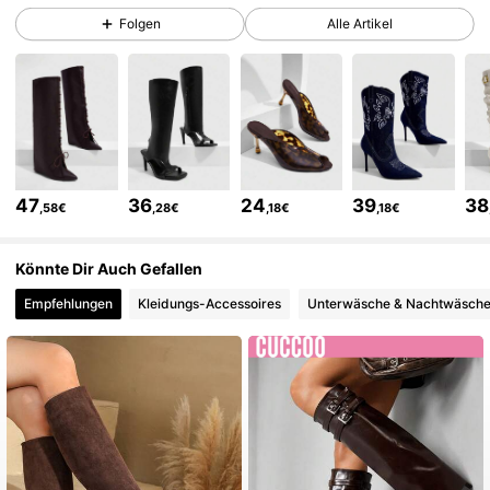
Folgen
Alle Artikel
899K Follower
4,86
899K Follower
4,86
899K Follower
4,86
47
36
24
39
38
,58€
,28€
,18€
,18€
899K Follower
4,86
Könnte Dir Auch Gefallen
Empfehlungen
Kleidungs-Accessoires
Unterwäsche & Nachtwäsch
899K Follower
4,86
899K Follower
4,86
899K Follower
4,86