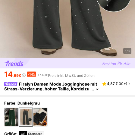
1/8
14
-14%
17,49€
,99€
Preis inkl. MwSt. und Zöllen
Firalyn Damen Mode Jogginghose mit
4,87
(
100+
)
Strass-Verzierung, hoher Taille, Kordelzu
g und weiter, gerader Passform
Farbe: Dunkelgrau
Größe
:
US
Standard