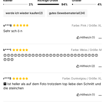
Kleiner
Richtige Größe
Größer
2%
94%
4%
513 Follower
4,71
werde ich wieder kaufen
(2)
gutes Gewebematerial
(24)
s***8
Farbe: Pink / Größe: XL
513 Follower
4,71
Sehr
sch
ö
n
Hilfreich
(1)
513 Follower
4,71
k***1
Farbe: Weiss / Größe: M
😍😍😍😍😍😍😍😍😍😍😍😍😍😍😍😍😍😍😍😍😍😍😍😍😍😍😍
😍😍😍
513 Follower
4,71
Hilfreich
(2)
513 Follower
4,71
r***5
Farbe: Dunkelgrau / Größe: XL
Ist
heller
als
auf
dem
Foto
trotzdem
top
liebe
den
Schnitt
und
die
steinchen
513 Follower
4,71
Hilfreich
(1)