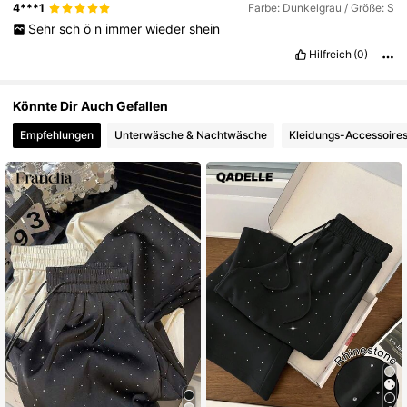
513 Follower
4,71
4***1
Farbe: Dunkelgrau / Größe: S
Sehr
sch
ö
n
immer
wieder
shein
Hilfreich
(0)
Könnte Dir Auch Gefallen
Empfehlungen
Unterwäsche & Nachtwäsche
Kleidungs-Accessoire