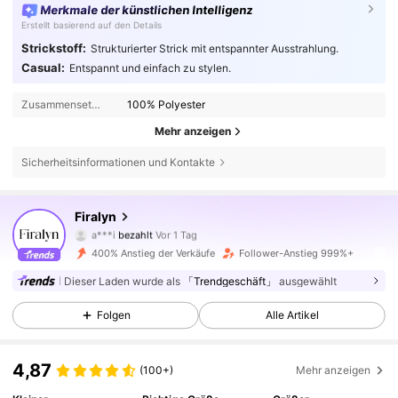
Merkmale der künstlichen Intelligenz
Erstellt basierend auf den Details
Strickstoff:
Strukturierter Strick mit entspannter Ausstrahlung.
Casual:
Entspannt und einfach zu stylen.
Zusammensetzung:
100% Polyester
Mehr anzeigen
Sicherheitsinformationen und Kontakte
513 Follower
4,71
Firalyn
a***i
bezahlt
Vor 1 Tag
n***8
ist
Vor 6 Stunden
gefolgt
400% Anstieg der Verkäufe
Follower-Anstieg 999%+
513 Follower
4,71
Dieser Laden wurde als
「Trendgeschäft」
ausgewählt
Folgen
Alle Artikel
513 Follower
4,71
4,87
(100+)
Mehr anzeigen
513 Follower
4,71