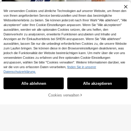
len Look, geeignet für tägliche Ausfl
üge, Urlaub oder leichte Lässig Anlä
sse, ein vielseitiges Teil in der Kate
Wir verwenden Cookies und ähnliche Technologien auf unserer Website, um Ihnen den
gorie Lässig Kordelzug Shorts, eleg
von Ihnen angeforderten Service bereitzustellen und Ihnen das bestmögliche
ante Hose in Khaki Farbe und weite
Webseitenerlebnis zu bieten. Sie können jederzeit nach Ihrer Wahl "Alle ablehnen", "Alle
Schlankheits Hosen.
akzeptieren" oder Ihre Cookie-Einstellungen anpassen. Wenn Sie "Alle akzeptieren"
auswählen, werden wir alle optionalen Cookies setzen, die uns helfen, den
Datenverkehr zu analysieren, erweiterte Funktionen anzubieten und Inhalte und
Anzeigen an Ihr Einkaufserlebnis bei SHEIN anzupassen. Wenn Sie "Alle ablehnen"
auswählen, lassen Sie nur die unbedingt erforderlichen Cookies zu, die unsere Website
zum Laufen bringen. Sie können diese in den Browsereinstellungen deaktivieren, was
6
jedoch die Funktionalität der Website beeinträchtigen kann. Um mehr über die von uns
verwendeten Cookies zu erfahren und Ihre optionalen Cookie-Einstellungen
Weiß & Navy Blau gestreifte Weite
anzupassen, wählen Sie bitte "Cookies verwalten". Weitere Informationen darüber, wie
Hose, mit weißen Streifen und Knöp
18
,78€
wir die von uns erfassten Daten verarbeiten,
finden Sie in unserer
fen, lässige bequeme Hose geeigne
6
Datenschutzerklärung.
t für Sport & Alltag (Maschinenwäsc
he), nicht elastische Beinöffnungen
StreetHx
Frühling
Alle ablehnen
Alle akzeptieren
StreetHx Vintage Leo
EU Warehouse
parden-Muster Weite Hose, lockere
23
,10€
-2%
23,75€
s und schlankes Design, Straßen-St
Cookies verwalten
ZUM WARENKORB HINZUFÜGEN
il