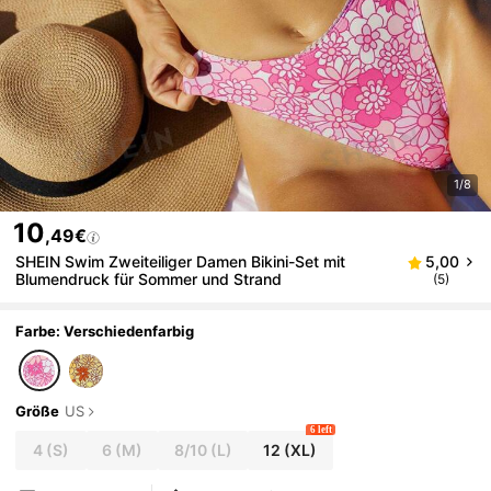
1/8
10
,49€
SHEIN Swim Zweiteiliger Damen Bikini-Set mit
5,00
Blumendruck für Sommer und Strand
(5)
Farbe: Verschiedenfarbig
Größe
US
6 left
4
(S)
6
(M)
8/10
(L)
12
(XL)