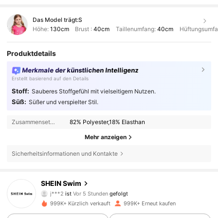
Das Model trägt:
S
Höhe:
130cm
Brust :
40cm
Taillenumfang:
40cm
Hüftungsumfa
Produktdetails
Merkmale der künstlichen Intelligenz
Erstellt basierend auf den Details
Stoff:
Sauberes Stoffgefühl mit vielseitigem Nutzen.
Süß:
Süßer und verspielter Stil.
Zusammensetzung:
82% Polyester,18% Elasthan
Mehr anzeigen
Sicherheitsinformationen und Kontakte
414K Follower
4,88
SHEIN Swim
m***7
ist am Durchsuchen
414K Follower
4,88
999K+ Kürzlich verkauft
999K+ Erneut kaufen