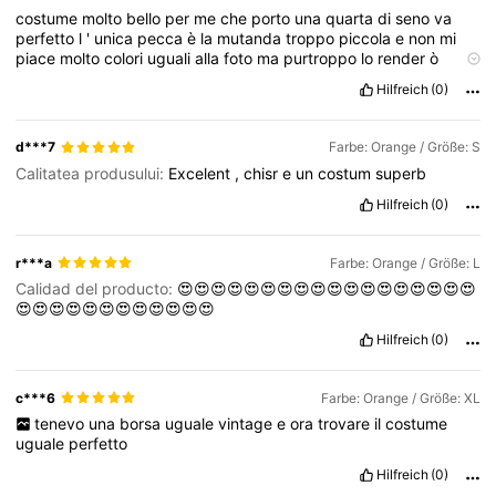
costume
molto
bello
per
me
che
porto
una
quarta
di
seno
va
perfetto
l
'
unica
pecca
è
la
mutanda
troppo
piccola
e
non
mi
piace
molto
colori
uguali
alla
foto
ma
purtroppo
lo
render
ò
perch
é
stretto
la
mutanda
sempre
peccato
perch
é
mi
piaceva
Hilfreich
(0)
molto
d***7
Farbe: Orange / Größe: S
Calitatea produsului:
Excelent
,
chisr
e
un
costum
superb
Hilfreich
(0)
r***a
Farbe: Orange / Größe: L
Calidad del producto:
😍😍😍😍😍😍😍😍😍😍😍😍😍😍😍😍😍😍
😍😍😍😍😍😍😍😍😍😍😍😍
Hilfreich
(0)
c***6
Farbe: Orange / Größe: XL
tenevo
una
borsa
uguale
vintage
e
ora
trovare
il
costume
uguale
perfetto
Hilfreich
(0)