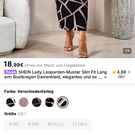
1/6
18
,99€
Preis inkl. MwSt. und Zollgebühren
SHEIN Lady Leoparden-Muster Slim Fit Lang
4,88
arm Bootkragen Damenkleid, elegantes und ex
(90)
quisites Damenkleid
Farbe: Verschiedenfarbig
Größe
US
4
(S)
6
(M)
8/10
(L)
12
(XL)