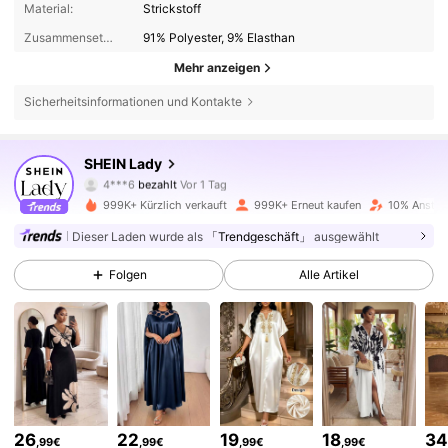
Material:
Strickstoff
Zusammensetzung:
91% Polyester, 9% Elasthan
Mehr anzeigen
Sicherheitsinformationen und Kontakte
603K Follower
4,79
SHEIN Lady
4***6
bezahlt
Vor 1 Tag
j***6
ist
Vor 4 Stunden
gefolgt
999K+ Kürzlich verkauft
999K+ Erneut kaufen
10% Anstieg
603K Follower
4,79
Dieser Laden wurde als
「Trendgeschäft」
ausgewählt
Folgen
Alle Artikel
603K Follower
4,79
603K Follower
4,79
603K Follower
4,79
26
22
19
18
3
,99€
,99€
,99€
,99€