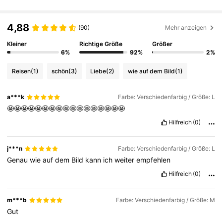
603K Follower
4,79
4,88
(90)
Mehr anzeigen
Kleiner
Richtige Größe
Größer
6%
92%
2%
603K Follower
4,79
Reisen
(1)
schön
(3)
Liebe
(2)
wie auf dem Bild
(1)
603K Follower
4,79
a***k
Farbe: Verschiedenfarbig / Größe: L
🤩🤩🤩🤩🤩🤩🤩🤩🤩🤩🤩🤩🤩🤩🤩🤩🤩
Hilfreich
(0)
603K Follower
4,79
j***n
Farbe: Verschiedenfarbig / Größe: L
603K Follower
4,79
Genau
wie
auf
dem
Bild
kann
ich
weiter
empfehlen
Hilfreich
(0)
603K Follower
4,79
m***b
Farbe: Verschiedenfarbig / Größe: M
Gut