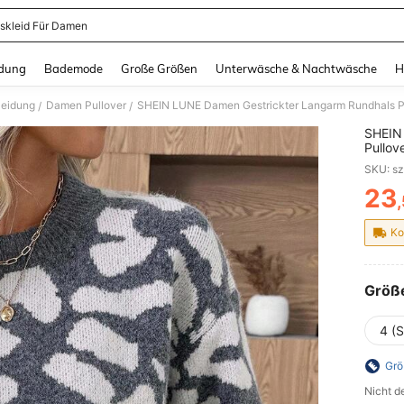
skleid Für Damen
and down arrow keys to navigate search Zuletzt gesucht and Suche und Finde. Pr
dung
Bademode
Große Größen
Unterwäsche & Nachtwäsche
H
leidung
Damen Pullover
/
/
SHEIN
Pullov
taillie
SKU: s
Herbst
Pullov
23
PR
Ausge
Ko
Größ
4 (S
Grö
Nicht d