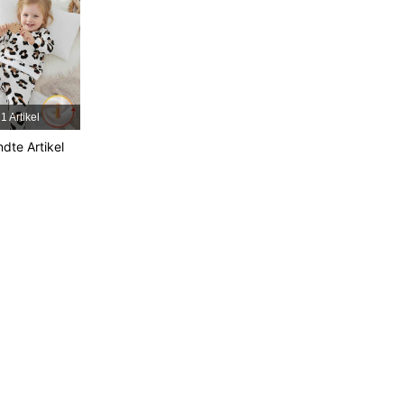
4,85
33K
1M
4,85
33K
1M
1 Artikel
4,85
33K
1M
dte Artikel
4,85
33K
1M