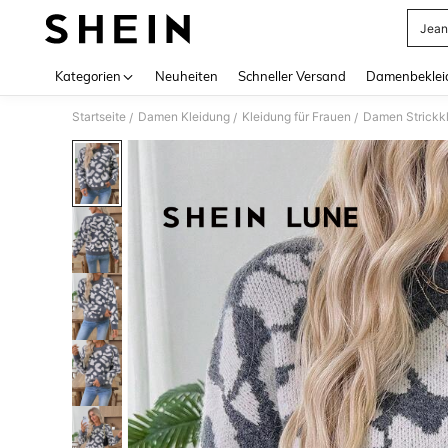
Jean
Use up 
Kategorien
Neuheiten
Schneller Versand
Damenbeklei
Startseite
Damen Kleidung
Kleidung für Frauen
Damen Strickk
/
/
/