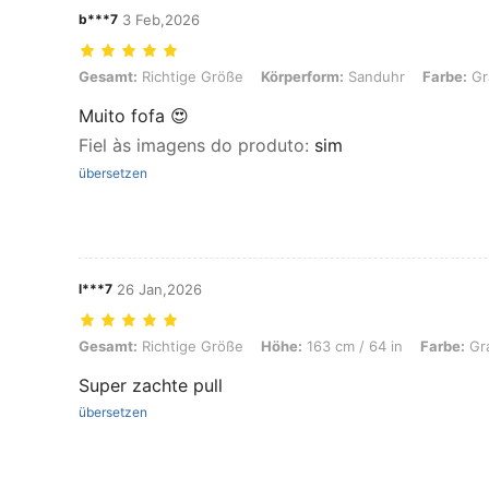
b***7
3 Feb,2026
Gesamt: Richtige Größe, Körperform: Sanduhr, Farbe: Grau, Größe: 
Gesamt:
Richtige Größe
Körperform:
Sanduhr
Farbe:
Gr
Muito fofa 😍
Fiel às imagens do produto
:
sim
übersetzen
l***7
26 Jan,2026
Gesamt: Richtige Größe, Höhe: 163 cm / 64 in, Farbe: Grau, Größe: L
Gesamt:
Richtige Größe
Höhe:
163 cm / 64 in
Farbe:
Gr
Super zachte pull
übersetzen