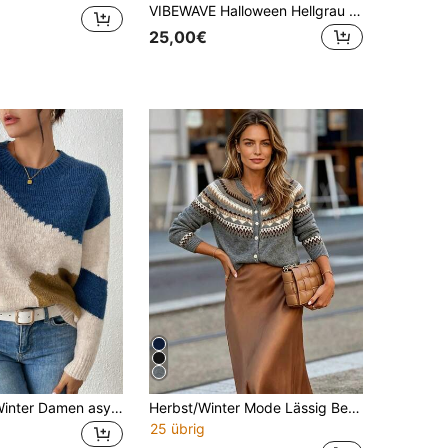
VIBEWAVE Halloween Hellgrau Amerikanischer Vintage Lässig Zuhause Rundhals Pullover Herbst/Winter Locker geschnittene Schultern Weite Ärmel Premium Strick Oberteil
25,00€
Herbst- und Winter Damen asymmetrischer Muster Rundhals Langarm lockerer Pullover, geeignet für tägliche Freizeitkleidung [Schulanfang Saison] Herbst
Herbst/Winter Mode Lässig Bequem Warm Grau Geometrisches Fairisle Muster Langarm Rundhals Knopf-Cardigan Herbst
25 übrig