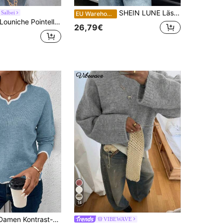
SHEIN LUNE Lässiger Mode Street Style Nische Rundhals 3D bestickte bunte 3D Blumen Laternärmel Damen Pullover Sweater, Herbst/Winter
 Salbei
EU Warehouse
Louniche Pointelle-Strick Pullover mit Dropped Shoulder für Herbst und Winter
26,79€
14
SHEIN LUNE Damen Kontrast-Farbiger V-Ausschnitt Oversized Langarm Lässig Pullover, Herbst/Winter, Langarm Oberteile
VIBEWAVE