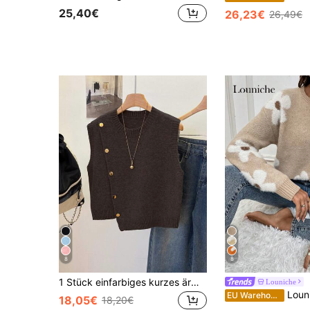
25,40€
26,23€
26,49€
8
8
1 Stück einfarbiges kurzes ärmelloses Strick-Top mit Rundhalsausschnitt, asymmetrischem Knopfdesign, modisches Layering-Tanktop für den Sommer
Louniche
Louniche Pullover mit Blumenmu
EU Warehouse
18,05€
18,20€