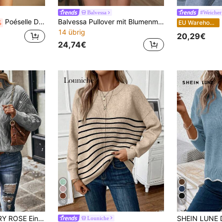
Balvessa
#Weicher
Poéselle Damen modischer, lässiger Rundhals-Pullover mit Langarm für Herbst/Winter
Balvessa Pullover mit Blumenmuster, Stehkragen und Dropped Shoulder, Langarm Strickpullover für Herbst und Winter
%
EU Warehouse
14 übrig
20,29€
24,74€
10
11
gen Zopfstrick Lässig Pullover, Langarm Strick Pullover Herbst Winter
Louniche