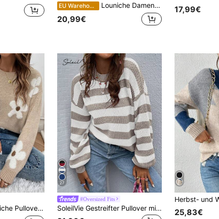
Louniche Damen Farbblock Rundhals gestreifter Oversized Lässig Pullover, Strickpullover Herbst Winter
EU Warehouse
17,99€
20,99€
27
#Oversized Fits
ster und Dropped Shoulder, Langarm Strickpullover für Herbst und Winter
SoleilVie Gestreifter Pullover mit Dropped Shoulder, Langarm Strickpullover für Herbst und Winter
25,83€