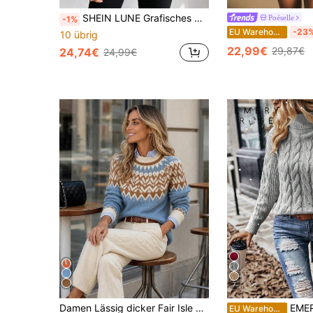
SHEIN LUNE Grafisches Muster Oversized Pullover, Langarm Strickpullover für Herbst und Winter
Poéselle
-1%
EU Warehouse
-23
10 übrig
22,99€
29,87€
24,74€
24,99€
7
Damen Lässig dicker Fair Isle Weihnachts Pullover, Langarm Pullover Top für Herbst/Winter elegant
EMERY ROSE Einfarbiger Rollkra
EU Warehouse