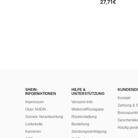
27,71€
SHEIN-
HILFE &
KUNDENDI
INFORMATIONEN
UNTERSTÜTZUNG
Kontakt
Impressum
Versand-Info
Zahlung & S
Über SHEIN
Widerruf/Rückgabe
Bonuspunkt
Soziale Verantwortung
Rückerstattung
Geschenkka
Lieferkette
Bestellung
Häufig gest
Karrieren
Sendungsverfolgung