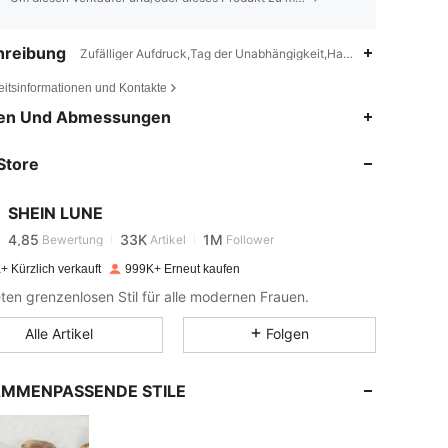
hreibung
Zufälliger Aufdruck,Tag der Unabhängigkeit,Handwäsche, keine 
eitsinformationen und Kontakte
en Und Abmessungen
4,85
33K
1M
Store
4,85
33K
1M
SHEIN LUNE
4,85
33K
1M
Bewertung
Artikel
Follower
r***a
bezahlt
Vor 1 Tag
+ Kürzlich verkauft
999K+ Erneut kaufen
eten grenzenlosen Stil für alle modernen Frauen.
4,85
33K
1M
Alle Artikel
Folgen
4,85
33K
1M
MMENPASSENDE STILE
4,85
33K
1M