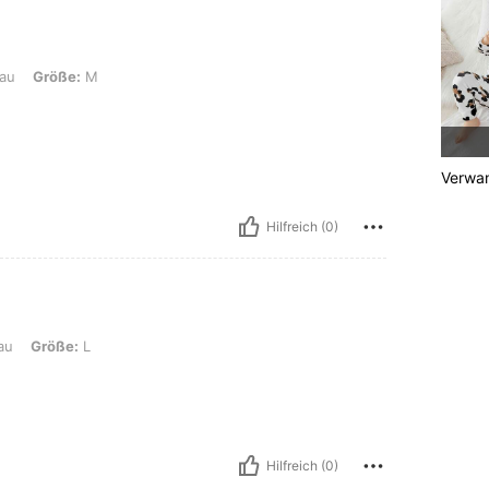
M
au
Größe:
M
Verwan
Hilfreich (0)
au
Größe:
L
Hilfreich (0)