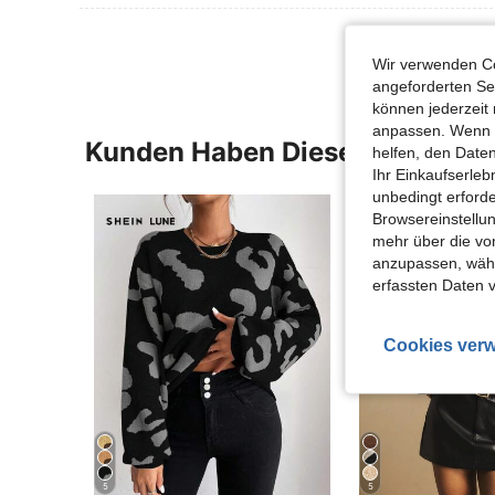
Wir verwenden Co
angeforderten Ser
können jederzeit 
anpassen. Wenn Si
Kunden Haben Diese Artikel A
helfen, den Date
Ihr Einkaufserle
unbedingt erford
Browsereinstellun
mehr über die vo
anzupassen, wähle
erfassten Daten 
Cookies verw
5
5