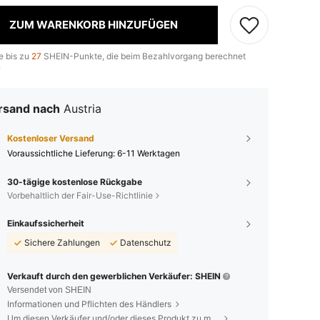
ZUM WARENKORB HINZUFÜGEN
e bis zu
27
SHEIN-Punkte, die beim Bezahlvorgang berechnet
.
rsand nach
Austria
Kostenloser Versand
Voraussichtliche Lieferung:
6-11 Werktagen
30-tägige kostenlose Rückgabe
Vorbehaltlich der Fair-Use-Richtlinie
Einkaufssicherheit
Sichere Zahlungen
Datenschutz
Verkauft durch den gewerblichen Verkäufer: SHEIN
Versendet von SHEIN
Informationen und Pflichten des Händlers
Um diesen Verkäufer und/oder dieses Produkt zu melden