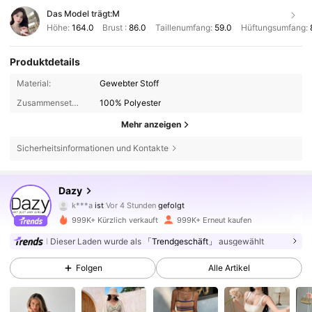
Das Model trägt:
M
Höhe:
164.0
Brust :
86.0
Taillenumfang:
59.0
Hüftungsumfang:
Produktdetails
Material:
Gewebter Stoff
Zusammensetzung:
100% Polyester
Mehr anzeigen
Sicherheitsinformationen und Kontakte
6.6M Follower
4,86
Dazy
k***a
ist
Vor 4 Stunden
gefolgt
a***y
ist am Durchsuchen
6.6M Follower
4,86
999K+ Kürzlich verkauft
999K+ Erneut kaufen
Dieser Laden wurde als
「Trendgeschäft」
ausgewählt
6.6M Follower
4,86
Folgen
Alle Artikel
6.6M Follower
4,86