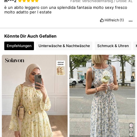
m***2
Farbe: Verschiedenfarbig / Größe: XL
6.6M Follower
4,86
è
un
abito
leggero
con
una
splendida
fantasia
molto
sexy
fresco
molto
adatto
per
l
estate
Hilfreich
(1)
Könnte Dir Auch Gefallen
Empfehlungen
Unterwäsche & Nachtwäsche
Schmuck & Uhren