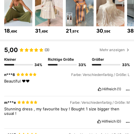
6.6M Follower
4,86
18
31
21
30
38
,49€
,49€
,97€
,59€
6.6M Follower
4,86
5,00
(3)
Mehr anzeigen
Kleiner
Richtige Größe
Größer
6.6M Follower
4,86
34%
33%
33%
n***6
Farbe: Verschiedenfarbig / Größe: L
6.6M Follower
4,86
Beautiful
❤️❤️
Hilfreich
(1)
6.6M Follower
4,86
m***e
Farbe: Verschiedenfarbig / Größe: M
Stunning
dress
,
my
favourite
buy
!
Bought
1
size
bigger
then
usual
!
6.6M Follower
4,86
Hilfreich
(0)