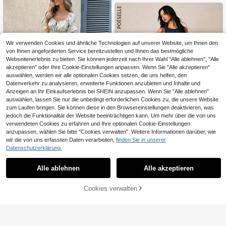
skleid
Wir verwenden Cookies und ähnliche Technologien auf unserer Website, um Ihnen den
von Ihnen angeforderten Service bereitzustellen und Ihnen das bestmögliche
Webseitenerlebnis zu bieten. Sie können jederzeit nach Ihrer Wahl "Alle ablehnen", "Alle
akzeptieren" oder Ihre Cookie-Einstellungen anpassen. Wenn Sie "Alle akzeptieren"
auswählen, werden wir alle optionalen Cookies setzen, die uns helfen, den
Datenverkehr zu analysieren, erweiterte Funktionen anzubieten und Inhalte und
Anzeigen an Ihr Einkaufserlebnis bei SHEIN anzupassen. Wenn Sie "Alle ablehnen"
auswählen, lassen Sie nur die unbedingt erforderlichen Cookies zu, die unsere Website
zum Laufen bringen. Sie können diese in den Browsereinstellungen deaktivieren, was
jedoch die Funktionalität der Website beeinträchtigen kann. Um mehr über die von uns
verwendeten Cookies zu erfahren und Ihre optionalen Cookie-Einstellungen
anzupassen, wählen Sie bitte "Cookies verwalten". Weitere Informationen darüber, wie
#Sommerlich elegant
wir die von uns erfassten Daten verarbeiten,
finden Sie in unserer
14
Serisse Damen Lässig Ditsy Blumen
Datenschutzerklärung.
Kleid für den Urlaub
25
Poéselle
,24€
Poéselle Urlaubs-Lässig elegantes
Alle ablehnen
Alle akzeptieren
marineblaues Kleid mit Knopfleiste
#3 Bestseller
in Taste Bodenlange Kleider
und ärmellos für Brunch im Sommer
26
,23€
Cookies verwalten
ZUM WARENKORB HINZUFÜGEN