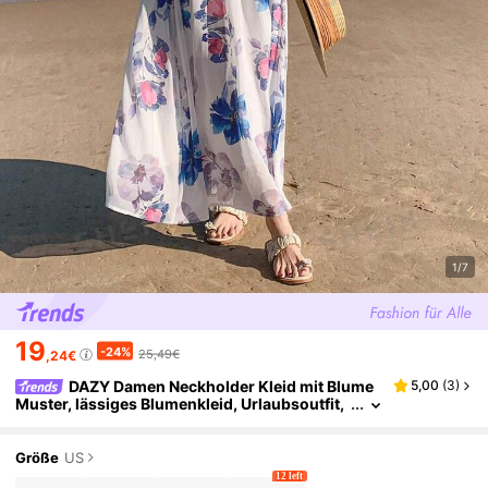
1/7
19
-24%
25,49€
,24€
DAZY Damen Neckholder Kleid mit Blume
5,00
(
3
)
Muster, lässiges Blumenkleid, Urlaubsoutfit,
Maxikleid, Kreuzfahrtoutfit für Damen, Cockt
ailkleid
Größe
US
12 left