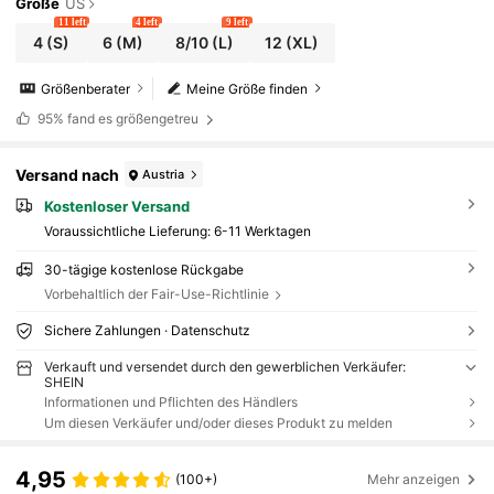
Größe
US
11 left
4 left
9 left
4
(S)
6
(M)
8/10
(L)
12
(XL)
Größenberater
Meine Größe finden
95%
fand es größengetreu
Versand nach
Austria
Kostenloser Versand
Voraussichtliche Lieferung:
6-11 Werktagen
30-tägige kostenlose Rückgabe
Vorbehaltlich der Fair-Use-Richtlinie
Sichere Zahlungen · Datenschutz
Verkauft und versendet durch den gewerblichen Verkäufer:
SHEIN
Informationen und Pflichten des Händlers
Um diesen Verkäufer und/oder dieses Produkt zu melden
4,95
(100+)
Mehr anzeigen