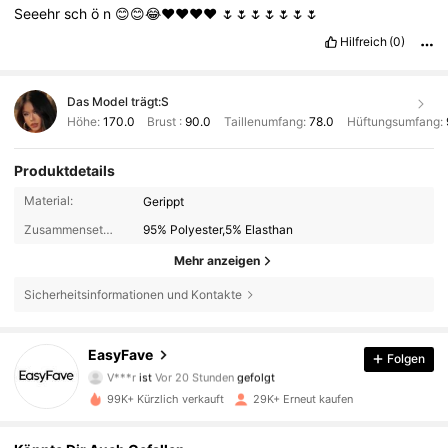
Seeehr
sch
ö
n
😊😊😂❤️❤️❤️❤️
🌷🌷🌷🌷🌷🌷🌷
Hilfreich
(0)
Das Model trägt:
S
Höhe:
170.0
Brust :
90.0
Taillenumfang:
78.0
Hüftungsumfang:
Produktdetails
Material:
Gerippt
Zusammensetzung:
95% Polyester,5% Elasthan
Mehr anzeigen
Sicherheitsinformationen und Kontakte
64K Follower
4,87
EasyFave
Folgen
V***r
ist
Vor 20 Stunden
gefolgt
a***n
ist am Durchsuchen
64K Follower
4,87
99K+ Kürzlich verkauft
29K+ Erneut kaufen