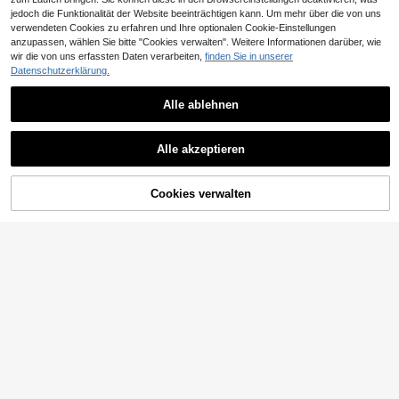
jedoch die Funktionalität der Website beeinträchtigen kann. Um mehr über die von uns
verwendeten Cookies zu erfahren und Ihre optionalen Cookie-Einstellungen
anzupassen, wählen Sie bitte "Cookies verwalten". Weitere Informationen darüber, wie
wir die von uns erfassten Daten verarbeiten,
finden Sie in unserer
Datenschutzerklärung.
9
9
EURMUSE
Alle ablehnen
0,23€ sparen
SHEIN Damen 2
EU Warehouse
NEW
22
-teiliges rosa Pyjama-Set mit Knopf
,49€
CottageSlumber
leiste, gestreiftem & Herzmuster, sü
Alle akzeptieren
CottageSlumber Blau
EU Warehouse
ße Hauskleidung
12
es Herz Muster Rippstrick Loose Fit
,76€
-1%
12,99€
Kurzarm & Shorts Pyjama Set für Fr
auen
Cookies verwalten
ZUM WARENKORB HINZUFÜGEN