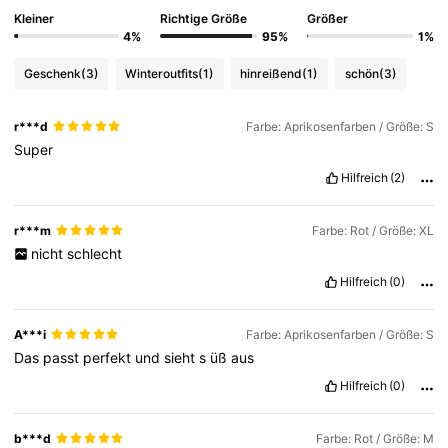
Kleiner
Richtige Größe
Größer
4%
95%
1%
Geschenk
(3)
Winteroutfits
(1)
hinreißend
(1)
schön
(3)
r***d
Farbe: Aprikosenfarben / Größe: S
Super
Hilfreich
(2)
r***m
Farbe: Rot / Größe: XL
nicht
schlecht
Hilfreich
(0)
A***i
Farbe: Aprikosenfarben / Größe: S
Das
passt
perfekt
und
sieht
s
üß
aus
Hilfreich
(0)
b***d
Farbe: Rot / Größe: M