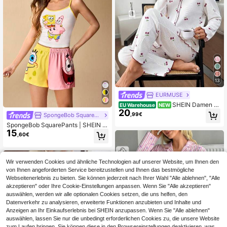
13
EURMUSE
SHEIN Damen B
EU Warehouse
NEW
20
aumwolle 2-teiliges Rippstrick-Set
,99€
SpongeBob SquarePants
mit Wellensaum-Detail, weißem Ko
SpongeBob SquarePants | SHEIN D
ntrastfarben-Kirschmuster, Knopflei
15
amen süßer Cartoon-Grafik Träger-
ste, Langarm, Nahtdetail, Hemd & la
,60€
Top und Shorts Pyjama Set, Somme
nge Hose, Homewear, komfortabel,
r
lässig, Pyjama-Set für Damen
Wir verwenden Cookies und ähnliche Technologien auf unserer Website, um Ihnen den
von Ihnen angeforderten Service bereitzustellen und Ihnen das bestmögliche
Webseitenerlebnis zu bieten. Sie können jederzeit nach Ihrer Wahl "Alle ablehnen", "Alle
akzeptieren" oder Ihre Cookie-Einstellungen anpassen. Wenn Sie "Alle akzeptieren"
auswählen, werden wir alle optionalen Cookies setzen, die uns helfen, den
Datenverkehr zu analysieren, erweiterte Funktionen anzubieten und Inhalte und
Anzeigen an Ihr Einkaufserlebnis bei SHEIN anzupassen. Wenn Sie "Alle ablehnen"
auswählen, lassen Sie nur die unbedingt erforderlichen Cookies zu, die unsere Website
zum Laufen bringen. Sie können diese in den Browsereinstellungen deaktivieren, was