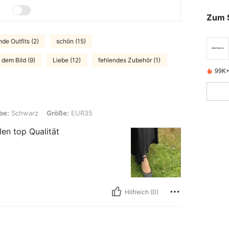
Zum 
de Outfits (2)
schön (15)
 dem Bild (9)
Liebe (12)
fehlendes Zubehör (1)
99K+ 
rz, Größe: EUR35
be:
Schwarz
Größe:
EUR35
en top Qualität
Hilfreich (0)