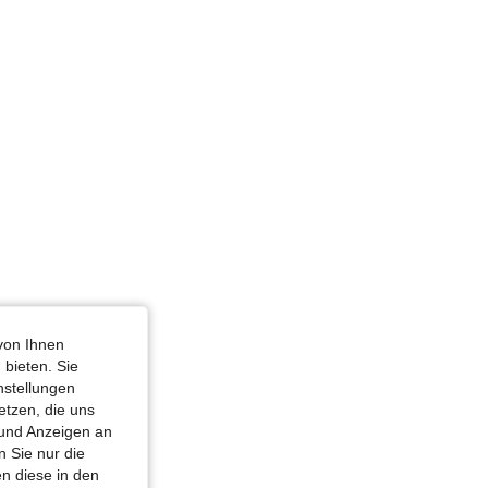
4,83
153
20K
4,83
153
20K
von Ihnen
 bieten. Sie
nstellungen
etzen, die uns
 und Anzeigen an
 Sie nur die
n diese in den