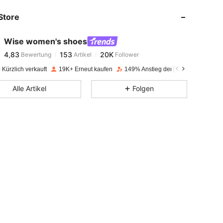
Store
4,83
153
20K
Wise women's shoes
4,83
153
20K
Bewertung
Artikel
Follower
n***e
bezahlt
Vor 1 Tag
Kürzlich verkauft
19K+ Erneut kaufen
149% Anstieg der Follower
4,83
153
20K
Alle Artikel
Folgen
4,83
153
20K
4,83
153
20K
4,83
153
20K
4,83
153
20K