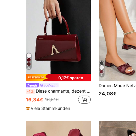
23
8
0,17€ sparen
SooWell
Diese charmante, dezent luxuriöse einfarbige Spiegel-PU-Leder-Clutch ist leicht und tragbar, was sie zu einer idealen Wahl für Teenager, Frauen, Studentinnen, junge Berufstätige und Büroangestellte für Geschäft, Pendeln, Partys, Hochzeiten, Bälle und Abendveranstaltungen macht.
-1%
24,08€
16,34€
16,51€
Viele Stammkunden