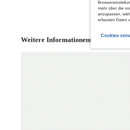
Browsereinstellun
Mehr Bewertung
mehr über die vo
anzupassen, wähle
erfassten Daten 
Cookies verw
Weitere Informationen(2)