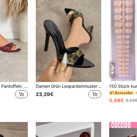
18
Damen Mode Netz Pantoffeln, Schleife Flach Absatz Slides, bequeme vielseitige rutschfeste flache römische Sandalen, Strandschuhe, Sommerschuhe
Damen Grün Leopardenmuster Farbblock Mule Schuhe, spitz zulaufende Zehenpartie Slip-On Design, einfach und elegant, geeignet für Party, Bankett, Treffen, Pendeln, Urlaub, High Heel Sandalen, grüne High Heels Damenschuhe
#1 Bestseller
23,29€
5,48€
5,52