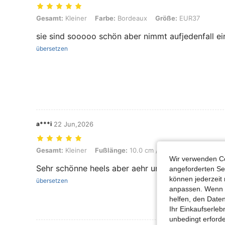
Gesamt: Kleiner, Farbe: Bordeaux, Größe: EUR37
Gesamt:
Kleiner
Farbe:
Bordeaux
Größe:
EUR37
sie sind sooooo schön aber nimmt aufjedenfall e
übersetzen
a***i
22 Jun,2026
Gesamt: Kleiner, Fußlänge: 10.0 cm / 3.9 in, Farbe: Schwarz, Größe
Gesamt:
Kleiner
Fußlänge:
10.0 cm / 3.9 in
Farbe:
Schw
Wir verwenden Co
Sehr schönne heels aber aehr unbequem
angeforderten Ser
können jederzeit 
übersetzen
anpassen. Wenn Si
helfen, den Date
Ihr Einkaufserle
unbedingt erford