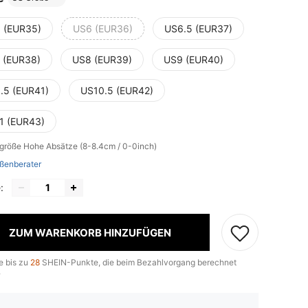
 (EUR35)
US6 (EUR36)
US6.5 (EUR37)
 (EUR38)
US8 (EUR39)
US9 (EUR40)
.5 (EUR41)
US10.5 (EUR42)
1 (EUR43)
lgröße
Hohe Absätze (8-8.4cm / 0-0inch)
ßenberater
:
ZUM WARENKORB HINZUFÜGEN
e bis zu
28
SHEIN-Punkte, die beim Bezahlvorgang berechnet
.