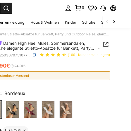
0
0
ess Enter to select.
errenkleidung
Haus & Wohnen
Kinder
Schuhe
Schmuck & Acces
Damen High Heel Mules, Sommersandalen, modische elegante Stiletto-Absätze für Bankett, Party und Outdoor, Reise, glänzendes Trim-Riemen-Design
Damen High Heel Mules, Sommersandalen,
he elegante Stiletto-Absätze für Bankett, Party
tdoor, Reise, glänzendes Trim-Riemen-Design
SKU: sx25030707510773017
(100+ Kundenmeinungen)
,90€
ICE AND AVAILABILITY
24,91€
stenloser Versand
:
Bordeaux
e
US Größe