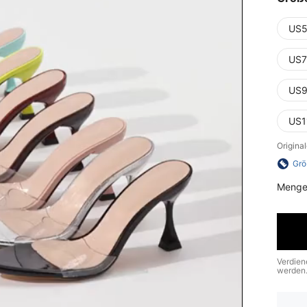
US5
US7
US9
US1
Origina
Grö
Menge
Verdien
werden