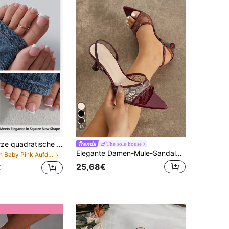
13
150 Stück kurze quadratische Press-On Zehennägel, rosa French Soft Gel Nagelspitzen, geeignet für DIY Kunstnägel, minimalistisch & vielseitig, 15 Größen, für Damen Nagelzubehör, ästhetisch
The sole house
Elegante Damen-Mule-Sandalen aus Spitze und Mesh, klassisch sexy mit geraffter Taille, breitem Riemen, spitzer Zehenpartie, offener Zehenpartie, elastischem Band, Kitten-Heel, Weinglas-Absatz, niedriger Absatz, Slip-On-Sandalen mit Fersenriemen, rutschfester Absatz, hochwertige Qualität, spiegelnde Oberfläche, hautfreundlich, Cut Out Blumenmuster, transparent, leicht, verführerisch, charmant, weinrot, High-Heel-Sandalen, modische und bequeme Damenschuhe für Frühling, Sommer, Nacht, Party, Laufsteg, Lässig, Zuhause, Outdoor, Urlaub, Shopping, Reisen, Büro, Pendeln
in Baby Pink Aufdrückbare künstliche Nägel
25,68€
€