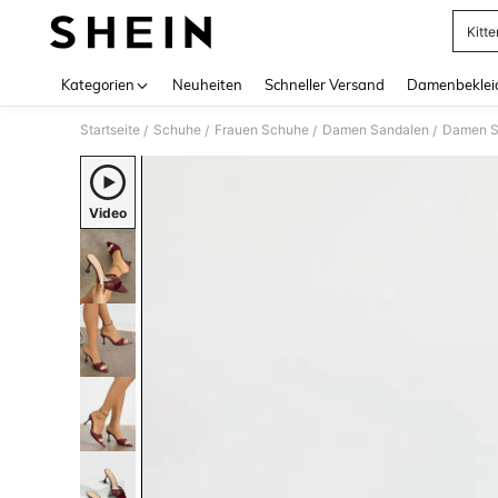
Kitt
Use up 
Kategorien
Neuheiten
Schneller Versand
Damenbeklei
Startseite
Schuhe
Frauen Schuhe
Damen Sandalen
Damen S
/
/
/
/
Video