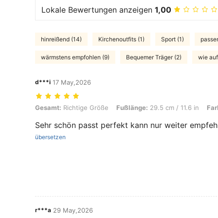
Lokale Bewertungen anzeigen
1,00
hinreißend (14)
Kirchenoutfits (1)
Sport (1)
passen
wärmstens empfohlen (9)
Bequemer Träger (2)
wie auf
d***i
17 May,2026
Gesamt: Richtige Größe, Fußlänge: 29.5 cm / 11.6 in, Farbe: Schwa
Gesamt:
Richtige Größe
Fußlänge:
29.5 cm / 11.6 in
Far
Sehr schön passt perfekt kann nur weiter empfehl
übersetzen
r***a
29 May,2026