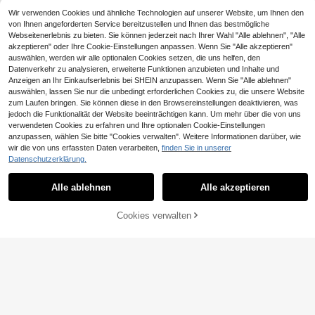
Wir verwenden Cookies und ähnliche Technologien auf unserer Website, um Ihnen den
von Ihnen angeforderten Service bereitzustellen und Ihnen das bestmögliche
Webseitenerlebnis zu bieten. Sie können jederzeit nach Ihrer Wahl "Alle ablehnen", "Alle
akzeptieren" oder Ihre Cookie-Einstellungen anpassen. Wenn Sie "Alle akzeptieren"
auswählen, werden wir alle optionalen Cookies setzen, die uns helfen, den
Datenverkehr zu analysieren, erweiterte Funktionen anzubieten und Inhalte und
Anzeigen an Ihr Einkaufserlebnis bei SHEIN anzupassen. Wenn Sie "Alle ablehnen"
auswählen, lassen Sie nur die unbedingt erforderlichen Cookies zu, die unsere Website
zum Laufen bringen. Sie können diese in den Browsereinstellungen deaktivieren, was
5
jedoch die Funktionalität der Website beeinträchtigen kann. Um mehr über die von uns
verwendeten Cookies zu erfahren und Ihre optionalen Cookie-Einstellungen
SDNGED
anzupassen, wählen Sie bitte "Cookies verwalten". Weitere Informationen darüber, wie
Einfarbig vielseitiger Kuchen-Rüsch
wir die von uns erfassten Daten verarbeiten,
finden Sie in unserer
14
17
ensaum neuer Puff-Stil kurzer Skor
,50€
t Hot Pants Hot Girl Mini Shorts meh
Datenschutzerklärung.
Pariaura
rschichtiger Rüschensaum kurzer S
kort plissiert Sommer
Pariaura Brauner A-Linien-Minirock
Alle ablehnen
Alle akzeptieren
mit hoher geraffter Taille und Polka
#4 Bestseller
in Wickel Frauen Röcke
-Dot-Muster/Bindung an der Taille/
13
,49€
Alltag/Pendler-Rock
Cookies verwalten
ZUM WARENKORB HINZUFÜGEN