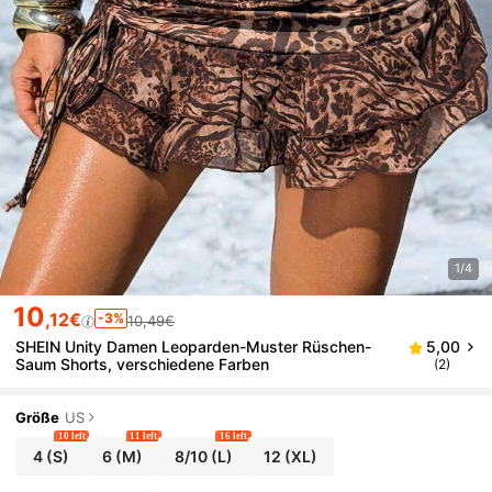
1/4
10
,12€
-3%
10,49€
SHEIN Unity Damen Leoparden-Muster Rüschen-
5,00
Saum Shorts, verschiedene Farben
(2)
Größe
US
10 left
11 left
16 left
4
(S)
6
(M)
8/10
(L)
12
(XL)