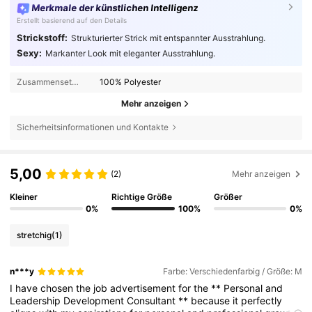
Merkmale der künstlichen Intelligenz
Erstellt basierend auf den Details
Strickstoff:
Strukturierter Strick mit entspannter Ausstrahlung.
Sexy:
Markanter Look mit eleganter Ausstrahlung.
Zusammensetzung:
100% Polyester
Mehr anzeigen
Sicherheitsinformationen und Kontakte
5,00
(2)
Mehr anzeigen
Kleiner
Richtige Größe
Größer
0%
100%
0%
stretchig
(1)
n***y
Farbe: Verschiedenfarbig / Größe: M
I
have
chosen
the
job
advertisement
for
the
**
Personal
and
Leadership
Development
Consultant
**
because
it
perfectly