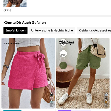
6
,74€
544K Follower
4,81
Könnte Dir Auch Gefallen
Empfehlungen
Unterwäsche & Nachtwäsche
Kleidungs-Accessoire
544K Follower
4,81
544K Follower
4,81
544K Follower
4,81
544K Follower
4,81
544K Follower
4,81
29
29